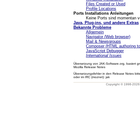
Files Created or Used
Profile Locations
Ports Installations Anleitungen
Keine Ports sind momentan v
Java, Plug-ins, und andere Extras
Bekannte Probleme
Allgemein
Navigator (Web browser)
Mail & Newsgroups
Composer (HTML authoring to
JavaScript Debugger
International Issues
Übersetzung von JAK-Software.org, basiert gr
Mozilla Release Notes
Übersetzungsfehler in den Release Notes bit
oder im IRC (moznet): jak
Copyright © 1998-202