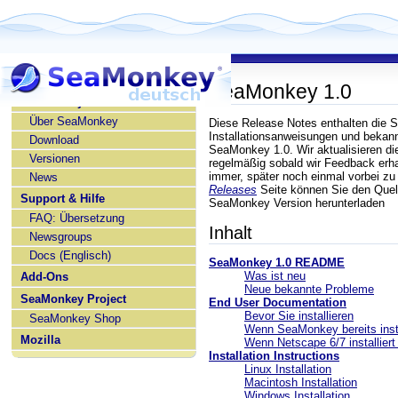
SeaMonkey 1.0
SeaMonkey deutsch
Über SeaMonkey
Diese Release Notes enthalten die
Installationsanweisungen und bekan
Download
SeaMonkey 1.0. Wir aktualisieren d
Versionen
regelmäßig sobald wir Feedback erha
immer, später noch einmal vorbei zu
News
Releases
Seite können Sie den Quell
Support & Hilfe
SeaMonkey Version herunterladen
FAQ: Übersetzung
Inhalt
Newsgroups
Docs (Englisch)
SeaMonkey 1.0 README
Was ist neu
Add-Ons
Neue bekannte Probleme
SeaMonkey Project
End User Documentation
Bevor Sie installieren
SeaMonkey Shop
Wenn SeaMonkey bereits instal
Mozilla
Wenn Netscape 6/7 installiert 
Installation Instructions
Linux Installation
Macintosh Installation
Windows Installation