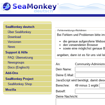
SeaMonkey deutsch
Fehlermeldungs-Richtlinien
Über SeaMonkey
Bei Fehlern und Problemen bitte i
Download
die genaue aufgerufene Websei
Versionen
den verwendeten Browser
News
sowie eine möglichst genaue 
Support & Hilfe
angeben, dann ist es für uns viel l
FAQ: Übersetzung
Newsgroups
An:
Community-Administra
Docs (Englisch)
Dein Name:
Add-Ons
Deine E-Mail:
SeaMonkey Project
JavaScript wird benötigt, damit dies
SeaMonkey Shop
Berechne:
49 minus 1 ergibt
Mozilla
Betreff:
Deine Nachricht: