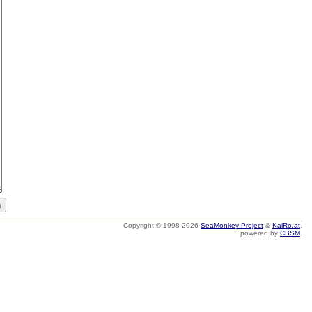
Copyright © 1998-2026
SeaMonkey Project
&
KaiRo.at
.
powered by
CBSM
.