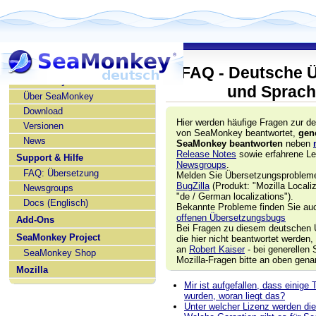
FAQ - Deutsche 
SeaMonkey deutsch
und Sprach
Über SeaMonkey
Download
Hier werden häufige Fragen zur d
Versionen
von SeaMonkey beantwortet,
gen
News
SeaMonkey beantworten
neben
Release Notes
sowie erfahrene Le
Support & Hilfe
Newsgroups
.
FAQ: Übersetzung
Melden Sie Übersetzungsprobleme/
BugZilla
(Produkt: "Mozilla Locali
Newsgroups
"de / German localizations").
Docs (Englisch)
Bekannte Probleme finden Sie au
offenen Übersetzungsbugs
Add-Ons
Bei Fragen zu diesem deutschen 
SeaMonkey Project
die hier nicht beantwortet werden,
an
Robert Kaiser
- bei generellen
SeaMonkey Shop
Mozilla-Fragen bitte an oben gen
Mozilla
Mir ist aufgefallen, dass einige 
wurden, woran liegt das?
Unter welcher Lizenz werden die