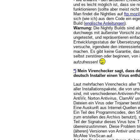
und es leicht möglich ist, dass sie ni
funktionieren (sollte aber meist nicht
Man findet die Nightlies auf
ftp.mozil
sich (wie ich) aus dem Code ein eige
Build (
englische Anleitungen
).
Warnung:
Die Nightly Builds sind al
durchwegs mit äußerster Vorsicht z
ungetestet, und repräsentieren einfa
Entwicklungsstatus der Übersetzung,
versuche, irgendwie den interessiert
machen. Es gibt keine Garantie, das
selbst zerstören oder beginnen, von
aufzufressen!
*)
Mein Virenchecker sagt, dass de
deutsch Installer einen Virus enthä
Laut mehrfachen Virenchecks aller "b
aller Installationspakete, die von un
sind, mit verschiedenen Antiviren
AntiVir, Norton Antivirus, ClamAV usw
Dateien ein Virus oder Trojaner bestä
Eine Auskunft aus Internet-Quellen e
Ein Teil des Programmcodes, den Sf
zum erstellen des Archivs benutzt),
Teil der Signatur dieses Virus bzw. T
übereinzustimmen. Diese Problem tri
(älteren) Versionen von Antivir und m
McAfee VirsScan auf.