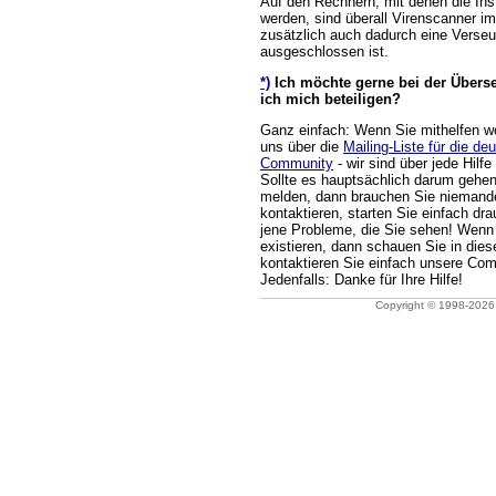
Auf den Rechnern, mit denen die Ins
werden, sind überall Virenscanner i
zusätzlich auch dadurch eine Verse
ausgeschlossen ist.
*)
Ich möchte gerne bei der Überse
ich mich beteiligen?
Ganz einfach: Wenn Sie mithelfen wo
uns über die
Mailing-Liste für die de
Community
- wir sind über jede Hilfe
Sollte es hauptsächlich darum gehen
melden, dann brauchen Sie nieman
kontaktieren, starten Sie einfach dr
jene Probleme, die Sie sehen! Wenn
existieren, dann schauen Sie in dies
kontaktieren Sie einfach unsere Com
Jedenfalls: Danke für Ihre Hilfe!
Copyright © 1998-202