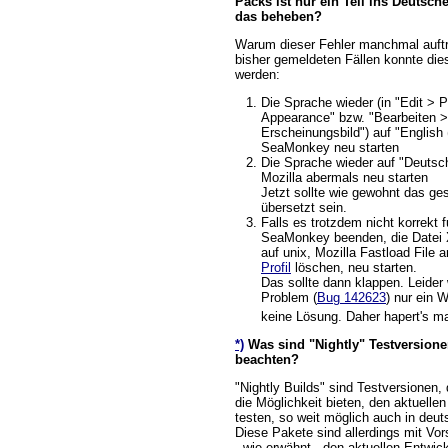
Packs ist nur ein Teil ins Deutsch
das beheben?
Warum dieser Fehler manchmal auftritt
bisher gemeldeten Fällen konnte die
werden:
Die Sprache wieder (in "Edit > 
Appearance" bzw. "Bearbeiten >
Erscheinungsbild") auf "English
SeaMonkey neu starten
Die Sprache wieder auf "Deutsc
Mozilla abermals neu starten
Jetzt sollte wie gewohnt das 
übersetzt sein.
Falls es trotzdem nicht korrekt f
SeaMonkey beenden, die Datei 
auf unix, Mozilla Fastload File
Profil
löschen, neu starten.
Das sollte dann klappen. Leider
Problem (
Bug 142623
) nur ein W
keine Lösung. Daher hapert's 
*)
Was sind "Nightly" Testversione
beachten?
"Nightly Builds" sind Testversionen, 
die Möglichkeit bieten, den aktuelle
testen, so weit möglich auch in deu
Diese Pakete sind allerdings mit Vor
- wie erwähnt - den aktuellen Entwic