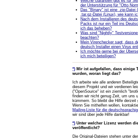
Welche Garantien gibt es für Se
der Unterstützung für "Otto Nor
Das "Binary" ist eine .zip-Datei
.tar.gz-Datei (Linux), wie kann 
Nach dem Installieren des deu
Packs ist nur ein Teil ins Deuts
ich das beheben?
Was sind "Nightly" Testversione
beachten?
Mein Virenchecker sagt, dass d
deutsch Installer einen Virus ent
Ich möchte gerne bei der Überse
ich mich beteiligen?
*)
Mir ist aufgefallen, dass einige 
wurden, woran liegt das?
Ich arbeite wie alle anderen Beteilig
diesem Projekt und wir verdienen lei
("OpenSource" ist ein ziemlich "brot
finden wir nicht genug Zeit, um uns 
kümmern. So bleibt die Hilfe derzeit 
Wenn Sie mithelfen wollen, kontaktie
Mailing-Liste für die deutschsprach
wir sind über jede Hilfe dankbar!
*)
Unter welcher Lizenz werden di
veröffentlicht?
Die Original-Dateien stehen unter de