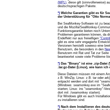
(MPL)
, diese gilt (sinnvollerweise) a
deutschsprachigen Pakete.
*)
Welche Garantien gibt es für Se
der Unterstützung für "Otto Norm
Bei SeaMonkey-Software ist zu beac
und die Mozilla/SeaMonkey-Communi
Funktionsgarantie bieten noch Unter
Problemen garantieren können, da 
Endeffekt nur aus freiwilligen
"Contri
gibt es eine sehr engagierte Entwick
Versionen herstellt sowieso eine bre
Benutzern, die besonders in den
New
Benutzern mit Rat und Tat zur Seite
beantwortet sowie viele Probleme lö
*)
Das "Binary" ist eine .zip-Datei
.tar.gz-Datei (Linux), wie kann ic
Diese Dateien müssen mit einem Ar
z.B. WinZip, Linux: z.B. tar oder ark)
entpackt werden und dort mit "seam
(Windows: seamonkey.exe im "SeaM
starten; Linux: ins "seamonkey"-Ver
dort mit ./seamonkey starten).
Für Windows gibt es auch Installatio
zu installieren sind.
*)
Nach dem Installieren des deut