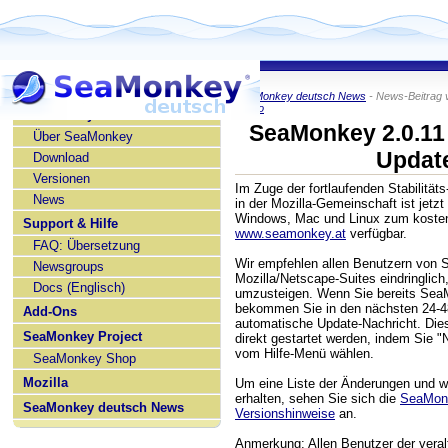
SeaMonkey deutsch News
- News-Beitrag 
KaiRo
SeaMonkey deutsch
SeaMonkey 2.0.11 
Über SeaMonkey
Updat
Download
Versionen
Im Zuge der fortlaufenden Stabilität
News
in der Mozilla-Gemeinschaft ist jetz
Windows, Mac und Linux zum koste
Support & Hilfe
www.seamonkey.at
verfügbar.
FAQ: Übersetzung
Wir empfehlen allen Benutzern von 
Newsgroups
Mozilla/Netscape-Suites eindringlich
Docs (Englisch)
umzusteigen. Wenn Sie bereits Sea
bekommen Sie in den nächsten 24-4
Add-Ons
automatische Update-Nachricht. Di
SeaMonkey Project
direkt gestartet werden, indem Sie 
vom Hilfe-Menü wählen.
SeaMonkey Shop
Mozilla
Um eine Liste der Änderungen und we
erhalten, sehen Sie sich die
SeaMonk
SeaMonkey deutsch News
Versionshinweise
an.
Anmerkung: Allen Benutzer der vera