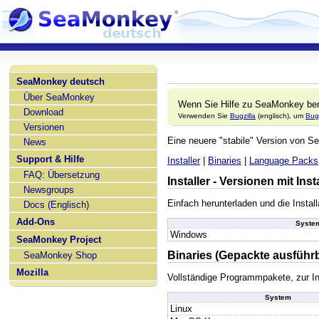
SeaMonkey deutsch
Über SeaMonkey
Wenn Sie Hilfe zu SeaMonkey ben
Download
Verwenden Sie
Bugzilla
(englisch), um
Bug
Versionen
Eine neuere "stabile" Version von
News
Support & Hilfe
Installer
|
Binaries
|
Language Packs
FAQ: Übersetzung
Installer - Versionen mit In
Newsgroups
Einfach herunterladen und die Instal
Docs (Englisch)
Add-Ons
Syste
Windows
SeaMonkey Project
Binaries (Gepackte ausführ
SeaMonkey Shop
Mozilla
Vollständige Programmpakete, zur In
System
Linux