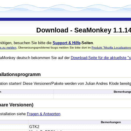
Download - SeaMonkey 1.1.1
ötigen, besuchen Sie bitte die
Support & Hilfe
-Seiten
.
s zu melden
, Übersetzungsprobleme/-bugs melden Sie bitte dort im
Produkt "Mozilla Localizatio
 SeaMonkey deutsch bekommen Sie auf der
Download-Seite für die aktuellste "s
stallationsprogramm
lation starten! Diese Versionen/Pakete werden von Julian Andres Klode bereit
m
Bemerkung
bare Versionen)
stallation siehe
Fragen & Antworten
.
Bemerkungen
GTK2