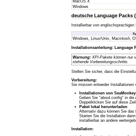
MacOS X
Windows
deutsche Language Packs (
Installierbar von englischsprachig
S
Windows, Linux/Unix, Macintosh, O
Installationsanleitung: Language
Warnung:
XPI-Pakete können nur von 
stehende Vorbereitungsschritte.
Stellen Sie sicher, dass die Einstellu
Vorbereitung:
Sie müssen entweder Installationen
Installationen von SeaMonkey
Geben Sie "about:config" in die 
Doppelklicken Sie auf diese Zeil
Paket lokal herunterladen
:
Alternativ dazu können Sie das P
Starten Sie die Installation da
installierbar an andere weiterg
Installation: