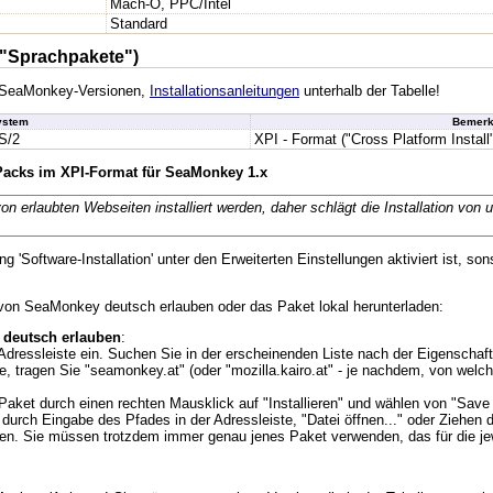
Mach-O, PPC/Intel
Standard
"Sprachpakete")
en SeaMonkey-Versionen,
Installationsanleitungen
unterhalb der Tabelle!
ystem
Bemerk
S/2
XPI - Format ("Cross Platform Install
 Packs im XPI-Format für SeaMonkey 1.x
erlaubten Webseiten installiert werden, daher schlägt die Installation von uns
ng 'Software-Installation' unter den Erweiterten Einstellungen aktiviert ist, son
 von SeaMonkey deutsch erlauben oder das Paket lokal herunterladen:
 deutsch erlauben
:
Adressleiste ein. Suchen Sie in der erscheinenden Liste nach der Eigenschaft "
e, tragen Sie "seamonkey.at" (oder "mozilla.kairo.at" - je nachdem, von welch
aket durch einen rechten Mausklick auf "Installieren" und wählen von "Save Lin
nn durch Eingabe des Pfades in der Adressleiste, "Datei öffnen..." oder Zieh
eben. Sie müssen trotzdem immer genau jenes Paket verwenden, das für die je