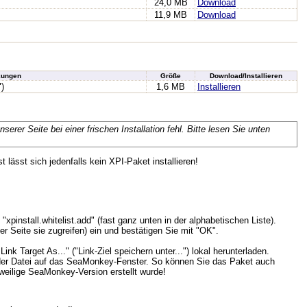
24,0 MB
Download
11,9 MB
Download
ungen
Größe
Download/Installieren
")
1,6 MB
Installieren
erer Seite bei einer frischen Installation fehl. Bitte lesen Sie unten
st lässt sich jedenfalls kein XPI-Paket installieren!
xpinstall.whitelist.add" (fast ganz unten in der alphabetischen Liste).
er Seite sie zugreifen) ein und bestätigen Sie mit "OK".
k Target As..." ("Link-Ziel speichern unter...") lokal herunterladen.
en der Datei auf das SeaMonkey-Fenster. So können Sie das Paket auch
weilige SeaMonkey-Version erstellt wurde!