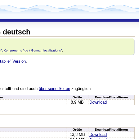
4 deutsch
ns", Komponente "de / German localizations"
.
tabile" Version
.
gestellt und sind auch
über seine Seiten
zugänglich.
en
Größe
Download/Installieren
8,9 MB
Download
Größe
Download/Installieren
13,8 MB
Download