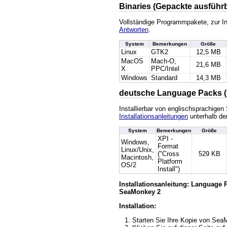
Binaries (Gepackte ausführ
Vollständige Programmpakete, zur In
Antworten
.
System
Bemerkungen
Größe
Linux
GTK2
12,5 MB
MacOS
Mach-O,
21,6 MB
X
PPC/Intel
Windows
Standard
14,3 MB
deutsche Language Packs (
Installierbar von englischsprachige
Installationsanleitungen
unterhalb der
System
Bemerkungen
Größe
XPI -
Windows,
Format
Linux/Unix,
("Cross
529 KB
Macintosh,
Platform
OS/2
Install")
Installationsanleitung: Language
SeaMonkey 2
Installation:
Starten Sie Ihre Kopie von Se