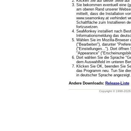
Klicken Sie auf dieser Seite auf 
Sie bekommen eventuell eine (ge
am oberen Rand unserer Webseit
mitteilt, dass die Installation v
www.seamonkey.at verhindert wu
Schaltfläche zum Installieren d
fortzusetzen.
SeaMonkey installiert nach Best
Informationsmeldung das deuts
Wählen Sie im Mozilla-Browser 
("Bearbeiten"), darunter "Prefere
("Einstellungen..."). Dort öffnen
"Appearance" ("Erscheinungsbild
Dort wählen Sie die Sprache "G
dem Auswahlfeld im unteren Ber
Klicken Sie OK, beenden Sie S
das Programm neu. Tun Sie dies
in deutscher Sprache angezeigt.
Andere Downloads:
Release-Liste
Copyright © 1998-202