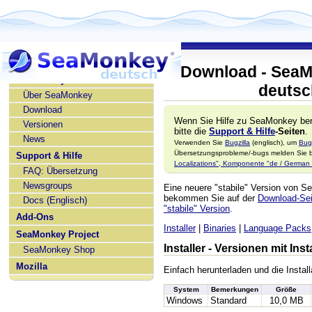
Download - SeaM
SeaMonkey deutsch
deutsc
Über SeaMonkey
Download
Wenn Sie Hilfe zu SeaMonkey ben
Versionen
bitte die
Support & Hilfe
-Seiten
.
News
Verwenden Sie
Bugzilla
(englisch), um
Bug
Übersetzungsprobleme/-bugs melden Sie bi
Support & Hilfe
Localizations", Komponente "de / German l
FAQ: Übersetzung
Newsgroups
Eine neuere "stabile" Version von 
bekommen Sie auf der
Download-Seit
Docs (Englisch)
"stabile" Version
.
Add-Ons
Installer
|
Binaries
|
Language Packs
SeaMonkey Project
Installer - Versionen mit In
SeaMonkey Shop
Mozilla
Einfach herunterladen und die Install
System
Bemerkungen
Größe
Windows
Standard
10,0 MB