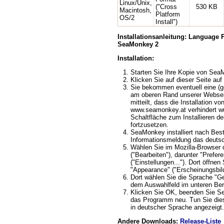
Linux/Unix,
("Cross
530 KB
Macintosh,
Platform
OS/2
Install")
Installationsanleitung: Language
SeaMonkey 2
Installation:
Starten Sie Ihre Kopie von Se
Klicken Sie auf dieser Seite auf 
Sie bekommen eventuell eine (ge
am oberen Rand unserer Webseit
mitteilt, dass die Installation v
www.seamonkey.at verhindert wu
Schaltfläche zum Installieren d
fortzusetzen.
SeaMonkey installiert nach Best
Informationsmeldung das deuts
Wählen Sie im Mozilla-Browser 
("Bearbeiten"), darunter "Prefere
("Einstellungen..."). Dort öffnen
"Appearance" ("Erscheinungsbild
Dort wählen Sie die Sprache "G
dem Auswahlfeld im unteren Ber
Klicken Sie OK, beenden Sie S
das Programm neu. Tun Sie dies
in deutscher Sprache angezeigt.
Andere Downloads:
Release-Liste