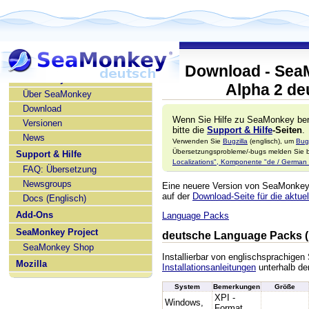
Download - Sea
SeaMonkey deutsch
Alpha 2 de
Über SeaMonkey
Download
Wenn Sie Hilfe zu SeaMonkey ben
Versionen
bitte die
Support & Hilfe
-Seiten
.
News
Verwenden Sie
Bugzilla
(englisch), um
Bug
Übersetzungsprobleme/-bugs melden Sie bi
Support & Hilfe
Localizations", Komponente "de / German l
FAQ: Übersetzung
Newsgroups
Eine neuere Version von SeaMonke
auf der
Download-Seite für die aktuel
Docs (Englisch)
Add-Ons
Language Packs
SeaMonkey Project
deutsche Language Packs (
SeaMonkey Shop
Installierbar von englischsprachige
Mozilla
Installationsanleitungen
unterhalb der
System
Bemerkungen
Größe
XPI -
Windows,
Format