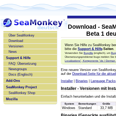
Download - SeaM
SeaMonkey deutsch
Beta 1 de
Über SeaMonkey
Download
Wenn Sie Hilfe zu SeaMonkey ben
Versionen
bitte die
Support & Hilfe
-Seiten
.
News
Verwenden Sie
Bugzilla
(englisch), um
Bug
Übersetzungsprobleme/-bugs melden Sie bi
Support & Hilfe
Localizations", Komponente "de / German l
FAQ: Übersetzung
Newsgroups
Eine neuere Version von SeaMonke
auf der
Download-Seite für die aktuel
Docs (Englisch)
Add-Ons
Installer
|
Binaries
|
Language Packs
SeaMonkey Project
Installer - Versionen mit In
SeaMonkey Shop
Einfach herunterladen und die Install
Mozilla
System
Bemerkungen
Größe
Windows
Standard
33,7 MB
Binaries (Gepackte ausführ