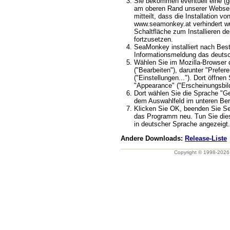
Sie bekommen eventuell eine (ge
am oberen Rand unserer Webseit
mitteilt, dass die Installation v
www.seamonkey.at verhindert wu
Schaltfläche zum Installieren d
fortzusetzen.
SeaMonkey installiert nach Best
Informationsmeldung das deuts
Wählen Sie im Mozilla-Browser 
("Bearbeiten"), darunter "Prefere
("Einstellungen..."). Dort öffnen
"Appearance" ("Erscheinungsbild
Dort wählen Sie die Sprache "G
dem Auswahlfeld im unteren Ber
Klicken Sie OK, beenden Sie S
das Programm neu. Tun Sie dies
in deutscher Sprache angezeigt.
Andere Downloads:
Release-Liste
Copyright © 1998-202