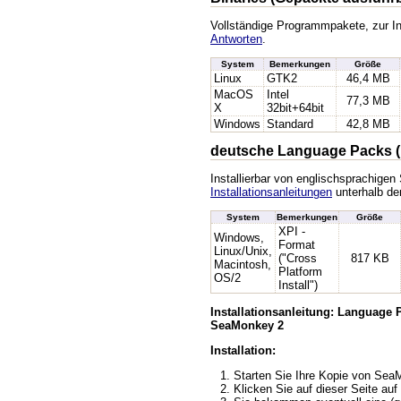
Vollständige Programmpakete, zur In
Antworten
.
System
Bemerkungen
Größe
Linux
GTK2
46,4 MB
MacOS
Intel
77,3 MB
X
32bit+64bit
Windows
Standard
42,8 MB
deutsche Language Packs (
Installierbar von englischsprachige
Installationsanleitungen
unterhalb der
System
Bemerkungen
Größe
XPI -
Windows,
Format
Linux/Unix,
("Cross
817 KB
Macintosh,
Platform
OS/2
Install")
Installationsanleitung: Language
SeaMonkey 2
Installation:
Starten Sie Ihre Kopie von Se
Klicken Sie auf dieser Seite auf 