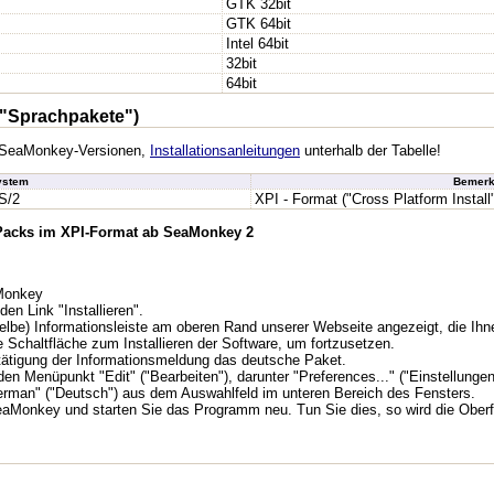
GTK 32bit
GTK 64bit
Intel 64bit
32bit
64bit
"Sprachpakete")
en SeaMonkey-Versionen,
Installationsanleitungen
unterhalb der Tabelle!
ystem
Bemerk
S/2
XPI - Format ("Cross Platform Install
 Packs im XPI-Format ab SeaMonkey 2
aMonkey
den Link "Installieren".
lbe) Informationsleiste am oberen Rand unserer Webseite angezeigt, die Ihne
e Schaltfläche zum Installieren der Software, um fortzusetzen.
tätigung der Informationsmeldung das deutsche Paket.
n Menüpunkt "Edit" ("Bearbeiten"), darunter "Preferences..." ("Einstellungen.
erman" ("Deutsch") aus dem Auswahlfeld im unteren Bereich des Fensters.
aMonkey und starten Sie das Programm neu. Tun Sie dies, so wird die Oberf