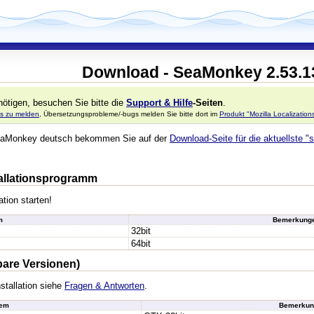
Download - SeaMonkey 2.53.1
ötigen, besuchen Sie bitte die
Support & Hilfe
-Seiten
.
s zu melden
, Übersetzungsprobleme/-bugs melden Sie bitte dort im
Produkt "Mozilla Localizatio
 SeaMonkey deutsch bekommen Sie auf der
Download-Seite für die aktuellste "s
stallationsprogramm
ation starten!
m
Bemerkung
32bit
64bit
bare Versionen)
stallation siehe
Fragen & Antworten
.
tem
Bemerkun