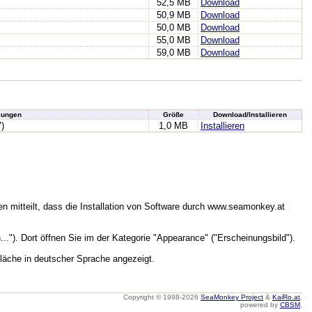
52,5 MB
Download
50,9 MB
Download
50,0 MB
Download
55,0 MB
Download
59,0 MB
Download
ungen
Größe
Download/Installieren
")
1,0 MB
Installieren
n mitteilt, dass die Installation von Software durch www.seamonkey.at
.."). Dort öffnen Sie im der Kategorie "Appearance" ("Erscheinungsbild").
läche in deutscher Sprache angezeigt.
Copyright © 1998-2026
SeaMonkey Project
&
KaiRo.at
.
powered by
CBSM
.