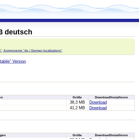
3 deutsch
ns", Komponente "de / German localizations"
.
tabile" Version
.
en
Größe
Download/Installieren
38,3 MB
Download
41,2 MB
Download
gen
Größe
Download/Installieren