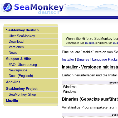
SeaMonkey deutsch
Über SeaMonkey
Wenn Sie Hilfe zu SeaMonkey ben
Download
Verwenden Sie
Bugzilla
(englisch), um
Bug
Versionen
Eine neuere "stabile" Version von
News
Support & Hilfe
Installer
|
Binaries
|
Language Packs
FAQ: Übersetzung
Installer - Versionen mit In
Newsgroups
Einfach herunterladen und die Install
Docs (Englisch)
Add-Ons
Syste
Windows
SeaMonkey Project
Windows
SeaMonkey Shop
Binaries (Gepackte ausführ
Mozilla
Vollständige Programmpakete, zur In
Sys