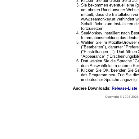
Klicken Sie auf dieser Seite auf 
Sie bekommen eventuell eine (ge
am oberen Rand unserer Webseit
mitteilt, dass die Installation v
www.seamonkey.at verhindert wu
Schaltfläche zum Installieren d
fortzusetzen.
SeaMonkey installiert nach Best
Informationsmeldung das deuts
Wählen Sie im Mozilla-Browser 
("Bearbeiten"), darunter "Prefere
("Einstellungen..."). Dort öffnen
"Appearance" ("Erscheinungsbild
Dort wählen Sie die Sprache "G
dem Auswahlfeld im unteren Ber
Klicken Sie OK, beenden Sie S
das Programm neu. Tun Sie dies
in deutscher Sprache angezeigt.
Andere Downloads:
Release-Liste
Copyright © 1998-202