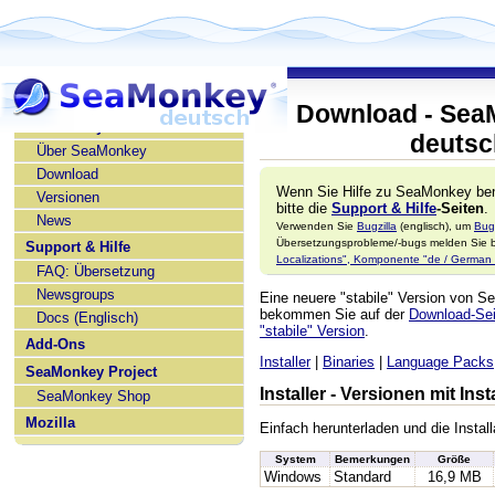
Download - Sea
SeaMonkey deutsch
deutsc
Über SeaMonkey
Download
Wenn Sie Hilfe zu SeaMonkey ben
Versionen
bitte die
Support & Hilfe
-Seiten
.
News
Verwenden Sie
Bugzilla
(englisch), um
Bug
Übersetzungsprobleme/-bugs melden Sie bi
Support & Hilfe
Localizations", Komponente "de / German l
FAQ: Übersetzung
Newsgroups
Eine neuere "stabile" Version von 
bekommen Sie auf der
Download-Seit
Docs (Englisch)
"stabile" Version
.
Add-Ons
Installer
|
Binaries
|
Language Packs
SeaMonkey Project
Installer - Versionen mit In
SeaMonkey Shop
Mozilla
Einfach herunterladen und die Install
System
Bemerkungen
Größe
Windows
Standard
16,9 MB