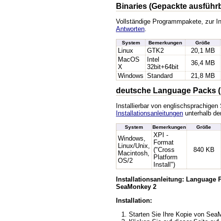
Binaries (Gepackte ausführ
Vollständige Programmpakete, zur In
Antworten
.
System
Bemerkungen
Größe
Linux
GTK2
20,1 MB
MacOS
Intel
36,4 MB
X
32bit+64bit
Windows
Standard
21,8 MB
deutsche Language Packs (
Installierbar von englischsprachige
Installationsanleitungen
unterhalb der
System
Bemerkungen
Größe
XPI -
Windows,
Format
Linux/Unix,
("Cross
840 KB
Macintosh,
Platform
OS/2
Install")
Installationsanleitung: Language
SeaMonkey 2
Installation:
Starten Sie Ihre Kopie von Se