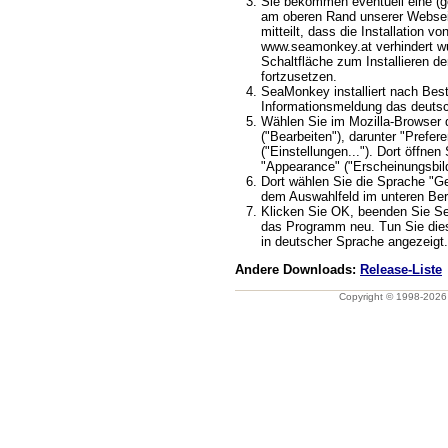
Sie bekommen eventuell eine (ge
am oberen Rand unserer Webseit
mitteilt, dass die Installation v
www.seamonkey.at verhindert wu
Schaltfläche zum Installieren d
fortzusetzen.
SeaMonkey installiert nach Best
Informationsmeldung das deuts
Wählen Sie im Mozilla-Browser 
("Bearbeiten"), darunter "Prefere
("Einstellungen..."). Dort öffnen
"Appearance" ("Erscheinungsbild
Dort wählen Sie die Sprache "G
dem Auswahlfeld im unteren Ber
Klicken Sie OK, beenden Sie S
das Programm neu. Tun Sie dies
in deutscher Sprache angezeigt.
Andere Downloads:
Release-Liste
Copyright © 1998-202