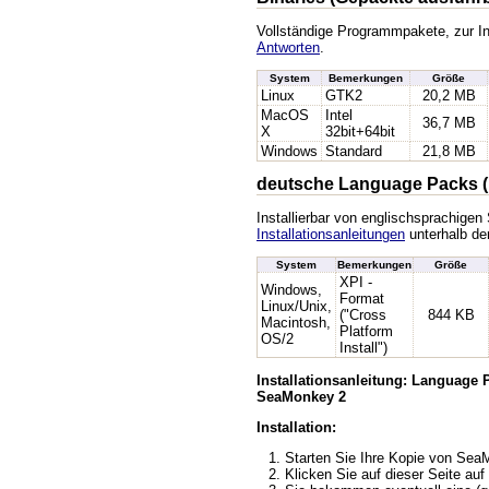
Vollständige Programmpakete, zur In
Antworten
.
System
Bemerkungen
Größe
Linux
GTK2
20,2 MB
MacOS
Intel
36,7 MB
X
32bit+64bit
Windows
Standard
21,8 MB
deutsche Language Packs (
Installierbar von englischsprachige
Installationsanleitungen
unterhalb der
System
Bemerkungen
Größe
XPI -
Windows,
Format
Linux/Unix,
("Cross
844 KB
Macintosh,
Platform
OS/2
Install")
Installationsanleitung: Language
SeaMonkey 2
Installation:
Starten Sie Ihre Kopie von Se
Klicken Sie auf dieser Seite auf 