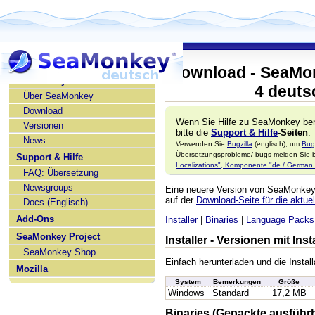
Download - SeaMon
SeaMonkey deutsch
4 deuts
Über SeaMonkey
Download
Wenn Sie Hilfe zu SeaMonkey ben
Versionen
bitte die
Support & Hilfe
-Seiten
.
News
Verwenden Sie
Bugzilla
(englisch), um
Bug
Übersetzungsprobleme/-bugs melden Sie bi
Support & Hilfe
Localizations", Komponente "de / German l
FAQ: Übersetzung
Newsgroups
Eine neuere Version von SeaMonke
auf der
Download-Seite für die aktuel
Docs (Englisch)
Add-Ons
Installer
|
Binaries
|
Language Packs
SeaMonkey Project
Installer - Versionen mit In
SeaMonkey Shop
Einfach herunterladen und die Install
Mozilla
System
Bemerkungen
Größe
Windows
Standard
17,2 MB
Binaries (Gepackte ausführ