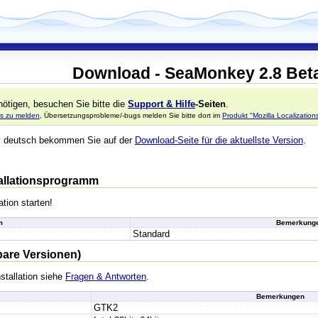
Download - SeaMonkey 2.8 Bet
ötigen, besuchen Sie bitte die
Support & Hilfe
-Seiten
.
s zu melden
, Übersetzungsprobleme/-bugs melden Sie bitte dort im
Produkt "Mozilla Localizatio
y deutsch bekommen Sie auf der
Download-Seite für die aktuellste Version
.
stallationsprogramm
ation starten!
m
Bemerkung
Standard
bare Versionen)
stallation siehe
Fragen & Antworten
.
Bemerkungen
GTK2