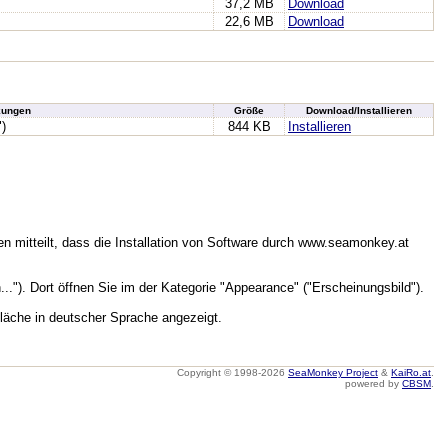
37,2 MB
Download
22,6 MB
Download
ungen
Größe
Download/Installieren
")
844 KB
Installieren
n mitteilt, dass die Installation von Software durch www.seamonkey.at
.."). Dort öffnen Sie im der Kategorie "Appearance" ("Erscheinungsbild").
läche in deutscher Sprache angezeigt.
Copyright © 1998-2026
SeaMonkey Project
&
KaiRo.at
.
powered by
CBSM
.