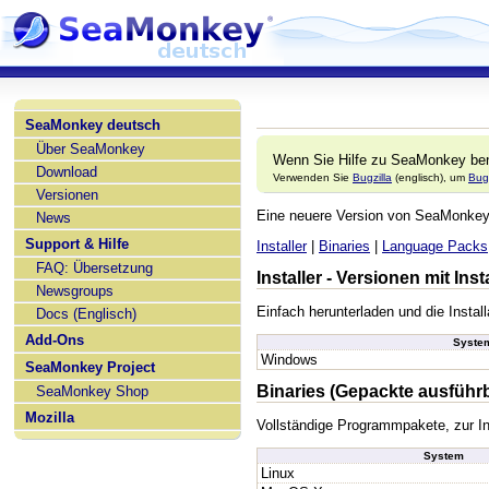
SeaMonkey deutsch
Über SeaMonkey
Wenn Sie Hilfe zu SeaMonkey ben
Download
Verwenden Sie
Bugzilla
(englisch), um
Bug
Versionen
Eine neuere Version von SeaMonke
News
Support & Hilfe
Installer
|
Binaries
|
Language Packs
FAQ: Übersetzung
Installer - Versionen mit In
Newsgroups
Einfach herunterladen und die Install
Docs (Englisch)
Add-Ons
Syste
Windows
SeaMonkey Project
Binaries (Gepackte ausführ
SeaMonkey Shop
Mozilla
Vollständige Programmpakete, zur In
System
Linux