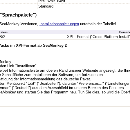
Intel 32bit+64bit
Standard
"Sprachpakete")
en SeaMonkey-Versionen,
Installationsanleitungen
unterhalb der Tabelle!
ystem
Bemerk
S/2
XPI - Format ("Cross Platform Install
 Packs im XPI-Format ab SeaMonkey 2
aMonkey
den Link "Installieren".
lbe) Informationsleiste am oberen Rand unserer Webseite angezeigt, die Ihne
e Schaltfläche zum Installieren der Software, um fortzusetzen.
tätigung der Informationsmeldung das deutsche Paket.
n Menüpunkt "Edit" ("Bearbeiten"), darunter "Preferences..." ("Einstellungen.
erman" ("Deutsch") aus dem Auswahlfeld im unteren Bereich des Fensters.
aMonkey und starten Sie das Programm neu. Tun Sie dies, so wird die Oberf