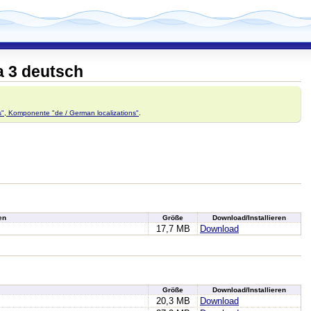
a 3 deutsch
ns", Komponente "de / German localizations"
.
en
Größe
Download/Installieren
17,7 MB
Download
Größe
Download/Installieren
20,3 MB
Download