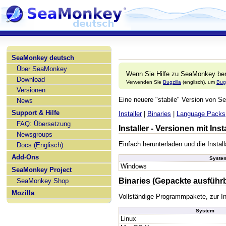
SeaMonkey deutsch
Über SeaMonkey
Wenn Sie Hilfe zu SeaMonkey ben
Download
Verwenden Sie
Bugzilla
(englisch), um
Bug
Versionen
Eine neuere "stabile" Version von
News
Support & Hilfe
Installer
|
Binaries
|
Language Packs
FAQ: Übersetzung
Installer - Versionen mit In
Newsgroups
Einfach herunterladen und die Install
Docs (Englisch)
Add-Ons
Syste
Windows
SeaMonkey Project
Binaries (Gepackte ausführ
SeaMonkey Shop
Mozilla
Vollständige Programmpakete, zur In
System
Linux