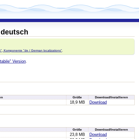
 deutsch
ns", Komponente "de / German localizations"
.
tabile" Version
.
en
Größe
Download/Installieren
18,9 MB
Download
Größe
Download/Installieren
23,8 MB
Download