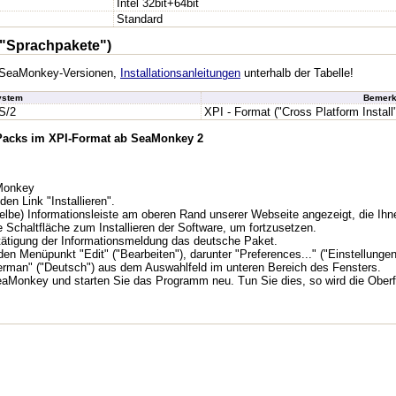
Intel 32bit+64bit
Standard
"Sprachpakete")
en SeaMonkey-Versionen,
Installationsanleitungen
unterhalb der Tabelle!
ystem
Bemerk
S/2
XPI - Format ("Cross Platform Install
 Packs im XPI-Format ab SeaMonkey 2
aMonkey
den Link "Installieren".
lbe) Informationsleiste am oberen Rand unserer Webseite angezeigt, die Ihne
e Schaltfläche zum Installieren der Software, um fortzusetzen.
tätigung der Informationsmeldung das deutsche Paket.
n Menüpunkt "Edit" ("Bearbeiten"), darunter "Preferences..." ("Einstellungen.
erman" ("Deutsch") aus dem Auswahlfeld im unteren Bereich des Fensters.
aMonkey und starten Sie das Programm neu. Tun Sie dies, so wird die Oberf