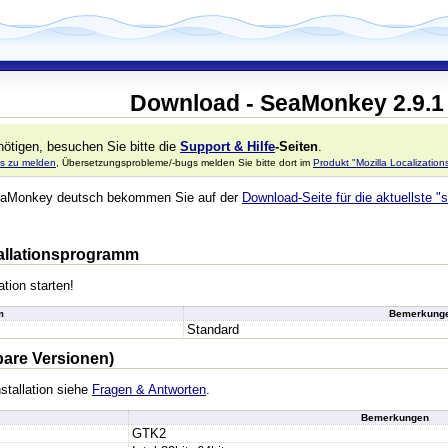
Download - SeaMonkey 2.9.1
ötigen, besuchen Sie bitte die
Support & Hilfe
-Seiten
.
s zu melden
, Übersetzungsprobleme/-bugs melden Sie bitte dort im
Produkt "Mozilla Localizatio
 SeaMonkey deutsch bekommen Sie auf der
Download-Seite für die aktuellste "s
stallationsprogramm
ation starten!
m
Bemerkung
Standard
bare Versionen)
stallation siehe
Fragen & Antworten
.
Bemerkungen
GTK2