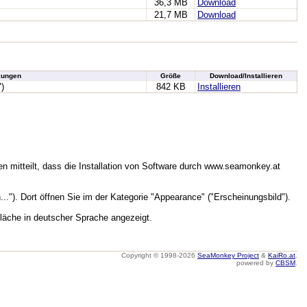
36,3 MB
Download
21,7 MB
Download
ungen
Größe
Download/Installieren
")
842 KB
Installieren
n mitteilt, dass die Installation von Software durch www.seamonkey.at
.."). Dort öffnen Sie im der Kategorie "Appearance" ("Erscheinungsbild").
läche in deutscher Sprache angezeigt.
Copyright © 1998-2026
SeaMonkey Project
&
KaiRo.at
.
powered by
CBSM
.