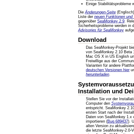
Einige Stabilitätsprobleme
Die
Änderungen-Seite
(Englisch) 
Liste der
neuen Funktionen und
gegenüber
SeaMonkey 2.9
. Rel
Sicherheitsprobleme werden in
Advisories für SeaMonkey
aufgel
Download
Das SeaMonkey-Projekt biete
von SeaMonkey 2.10 Beta 1
Mac OS X in US English un
Freiwillige aus der Commun
Varianten für andere Plattf
deutschen Versionen hier
un
herunterladen
.
Systemvoraussetzu
Installation und Dei
Stellen Sie vor der Installat
Computer den
Systemvorau
entspricht. SeaMonkey 2.10
ersten Start nach der Instal
Daten von SeaMonkey 1.x o
importieren (
Bug 689437
). 
alten Version zu aktualisiere
die letzte SeaMonkey-2.0-V