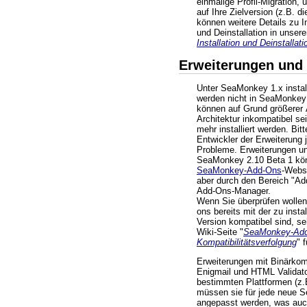
einmalige Profil-Migration, 
auf Ihre Zielversion (z.B. d
können weitere Details zu In
und Deinstallation in unse
Installation und Deinstallati
Erweiterungen und
Unter SeaMonkey 1.x instal
werden nicht in SeaMonke
können auf Grund größerer 
Architektur inkompatibel sei
mehr installiert werden. Bi
Entwickler der Erweiterung 
Probleme. Erweiterungen u
SeaMonkey 2.10 Beta 1 kö
SeaMonkey-Add-Ons
-Websi
aber durch den Bereich "Ad
Add-Ons-Manager.
Wenn Sie überprüfen wollen,
ons bereits mit der zu inst
Version kompatibel sind, se
Wiki-Seite "
SeaMonkey-Add
Kompatibilitätsverfolgung
" 
Erweiterungen mit Binärkom
Enigmail und HTML Validator
bestimmten Plattformen (z
müssen sie für jede neue 
angepasst werden, was auc