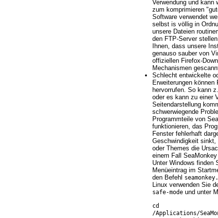
Verwendung und kann w
zum komprimieren "gute
Software verwendet wer
selbst is völlig in Ordn
unsere Dateien routine
den FTP-Server stellen
Ihnen, dass unsere Ins
genauso sauber von Vir
offiziellen Firefox-Dow
Mechanismen gescannt
Schlecht entwickelte o
Erweiterungen können
hervorrufen. So kann z.
oder es kann zu einer
Seitendarstellung komm
schwerwiegende Proble
Programmteile von Se
funktionieren, das Pro
Fenster fehlerhaft darg
Geschwindigkeit sinkt,
oder Themes die Ursach
einem Fall SeaMonkey
Unter Windows finden 
Menüeintrag im Startm
den Befehl
seamonkey
Linux verwenden Sie d
und unter 
safe-mode
cd
/Applications/SeaMo