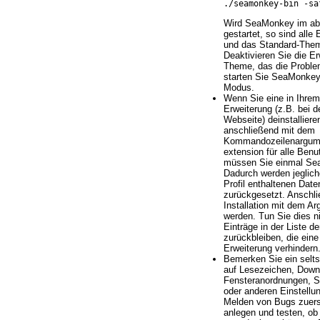
./seamonkey-bin -sa
Wird SeaMonkey im ab
gestartet, so sind alle 
und das Standard-Them
Deaktivieren Sie die E
Theme, das die Proble
starten Sie SeaMonkey
Modus.
Wenn Sie eine in Ihrem 
Erweiterung (z.B. bei de
Webseite) deinstalliere
anschließend mit dem
Kommandozeilenargument
extension für alle Benut
müssen Sie einmal Sea
Dadurch werden jeglich
Profil enthaltenen Date
zurückgesetzt. Anschl
Installation mit dem A
werden. Tun Sie dies n
Einträge in der Liste d
zurückbleiben, die eine 
Erweiterung verhindern
Bemerken Sie ein selt
auf Lesezeichen, Down
Fensteranordnungen, S
oder anderen Einstellu
Melden von Bugs zuerst
anlegen und testen, ob