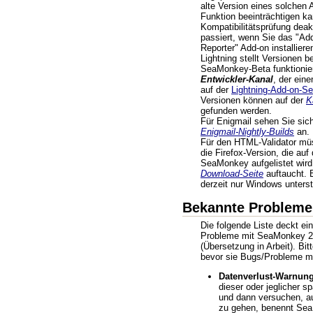
alte Version eines solche
Funktion beeinträchtigen ka
Kompatibilitätsprüfung deak
passiert, wenn Sie das "Add
Reporter" Add-on installieren
Lightning stellt Versionen b
SeaMonkey-Beta funktionier
Entwickler-Kanal
, der ein
auf der
Lightning-Add-on-Se
Versionen können auf der
K
gefunden werden.
Für Enigmail sehen Sie sich
Enigmail-Nightly-Builds
an.
Für den HTML-Validator müs
die Firefox-Version, die auf
SeaMonkey aufgelistet wird
Download-Seite
auftaucht. 
derzeit nur Windows unterst
Bekannte Probleme
Die folgende Liste deckt ei
Probleme mit SeaMonkey 2
(Übersetzung in Arbeit). Bit
bevor sie Bugs/Probleme m
Datenverlust-Warnung
dieser oder jeglicher s
und dann versuchen, a
zu gehen, benennt Sea