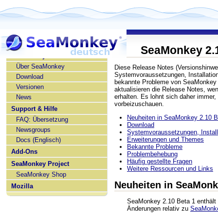
SeaMonkey 2.1
SeaMonkey deutsch
Über SeaMonkey
Diese Release Notes (Versionshinwe
Systemvoraussetzungen, Installatio
Download
bekannte Probleme von SeaMonkey 2
Versionen
aktualisieren die Release Notes, w
erhalten. Es lohnt sich daher immer,
News
vorbeizuschauen.
Support & Hilfe
Neuheiten in SeaMonkey 2.10 B
FAQ: Übersetzung
Download
Newsgroups
Systemvoraussetzungen, Installa
Erweiterungen und Themes
Docs (Englisch)
Bekannte Probleme
Add-Ons
Problembehebung
Häufig gestellte Fragen
SeaMonkey Project
Weitere Ressourcen und Links
SeaMonkey Shop
Neuheiten in SeaMonk
Mozilla
SeaMonkey 2.10 Beta 1 enthält 
Änderungen relativ zu
SeaMonke