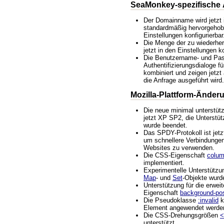
SeaMonkey-spezifische
Der Domainname wird jetzt 
standardmäßig hervorgehobe
Einstellungen konfigurierbar
Die Menge der zu wiederher
jetzt in den Einstellungen k
Die Benutzername- und Pas
Authentifizierungsdialoge 
kombiniert und zeigen jetzt
die Anfrage ausgeführt wird.
Mozilla-Plattform-Änder
Die neue minimal unterstüt
jetzt XP SP2, die Unterstü
wurde beendet.
Das SPDY-Protokoll ist jetz
um schnellere Verbindungen
Websites zu verwenden.
Die CSS-Eigenschaft
column
implementiert.
Experimentelle Unterstützu
Map
- und
Set
-Objekte wurd
Unterstützung für die erwei
Eigenschaft
background-pos
Die Pseudoklasse
:invalid
k
Element angewendet werde
Die CSS-Drehungsgrößen
<
unterstützt.