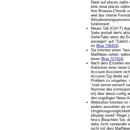
Datei auf places.sqlite.
eine neue places.sqlit
Ihre Browser-Chronik zu
weil das interne Forma
Aktualisierungsprozess
funktioniert.
Neues Tab (Ctrl+T) dupl
Seite anstatt der/s ak
Seite/Tabs wenn die Ei
anzeigen" auf "Zuletzt 
ist (
Bug 726415
).
Sie könnten einen "bes
MailNews sehen, währ
lesen (
Bug 727414
).
Nach dem Erstellen ei
Anklicken einer news-
Account-Assistent nicht
Account-Typ bleibt au
Problem zu umgehen, se
"mail.server.serverX.va
Nummer des korrespon
ist) über about:config a
den ungültigen News-A
Webseiten könnten im 
anders aussehen als i
Umgehungsmöglichkeit: 
{display:none}"-Regel z
hinzu (Beachten Sie, d
dafür nicht verwendet 
nicht mit dem MailNew