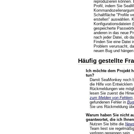
reproduzieren können. 
Profil, indem Sie Sea
Kommandozeilenargumen
Schaltfläche "Profile v
erstellen" auswählen. K
Konfigurationsdateien 
gespeicherte Passwörte
anderen in das neue Pro
nach jeder Datei, ob da
Finden Sie eine Datei i
Problem verursacht, da
neuen Bug und hängen 
Häufig gestellte Fr
Ich möchte dem Projekt he
tun?
Damit SeaMonkey noch be
die Hilfe von Entwicklern
Rückmeldungen wie möglic
lesen Sie zuerst die Hin
zum Melden von Fehlern
gefundenen Fehler in
Bugz
Sie uns Rückmeldung übe
Warum haben Sie nicht au
geantwortet, die ich Ihne
Nutzen Sie bitte die
News
Team liest sie regelmäßig
verloren gegangen sein.