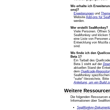
Wo erhalte ich Erweiteru
ons)?
Erweiterungen
und
Them
Website
Add-ons für Se
werden.
Wer erstellt SeaMonkey?
Viele Personen. Öffnen S
SeaMonkey und klicken S
eine Liste von Personen z
Entwicklung von Mozilla 
sind.
Wo finde ich den Quellc
Beta 1?
Ein Tarball des Quellco
Beta 1 steht auf der
Down
aktuellen Stand der Entw
dem
Quellcode-Repositor
SeaMonkey spezifischen 
"suite"-Verzeichnis. Bitt
Anleitung, um ein Build z
Weitere Ressource
Die folgenden Ressourcen en
Informationen über SeaMon
SeaMonkey-Dokumentat