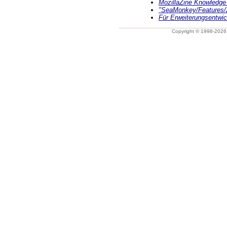
MozillaZine Knowledge
"SeaMonkey/Features/2
Für Erweiterungsentwic
Copyright © 1998-202