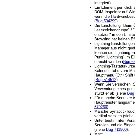
integriert).
Ein Element per Klick 
DOM-Inspektor auf Win
wenn die Hardwarebesch
(
Bug 594299
).
Die Einstellung "Beim 
Lesezeichengruppe" / "
ersetzen" in den Einst
Browsing hat keinen Ef
Lightning-Einstellunge
Manager aus nicht geöf
können die Lightning-E
Punkt "Lightning" im E
erreicht werden (
Bug 6
Lightning-Tastaturkürz
Kalender-Tabs vom Ma
Hauptmenü (Ctrl+Shift+
(
Bug 514512
).
Wenn Sie versuchen, 
Verwendung eines gespe
stürzt er ab (siehe
Bug
Für manche Benutzer is
Hauptfenster langsame
579260
).
Manche Synaptic-Touc
vertikal scrollen (siehe
Unter bestimmten Vor
Scrollen und die Einga
(siehe
Bug 711900
).
Mac: