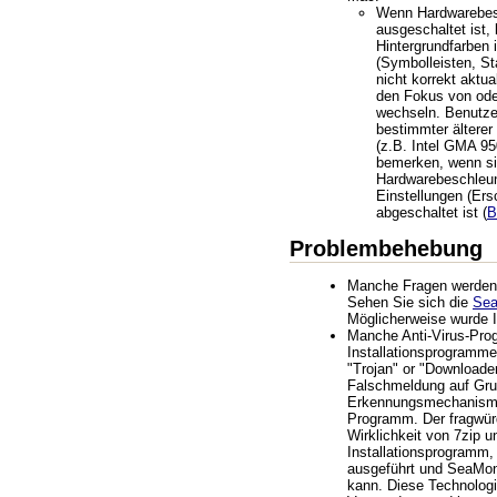
Wenn Hardwarebes
ausgeschaltet ist,
Hintergrundfarben 
(Symbolleisten, Sta
nicht korrekt aktua
den Fokus von ode
wechseln. Benutze
bestimmter ältere
(z.B. Intel GMA 95
bemerken, wenn s
Hardwarebeschleun
Einstellungen (Ers
abgeschaltet ist (
B
Problembehebung
Manche Fragen werden ö
Sehen Sie sich die
Se
Möglicherweise wurde I
Manche Anti-Virus-Pr
Installationsprogramme
"Trojan" or "Downloader
Falschmeldung auf Grun
Erkennungsmechanismu
Programm. Der fragwür
Wirklichkeit von 7zip 
Installationsprogramm,
ausgeführt und SeaMonk
kann. Diese Technologie 