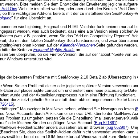
lliert werden. Bitte melden Sie dem Entwickler der Erweiterung jegliche auf
-Add-Ons
-Website installiert werden, oder aber durch den Bereich "Add-Ons
 ob Ihre wichtigsten Add-ons bereits mit der zu installierenden SeaMonkey-Ver
folgung
" für eine Übersicht an.
ponenten wie Lightning, Enigmail und HTML Validator funktionieren nur auf 
gepasst werden, was auch bedeutet, dass eine alte Version eines solchen A
tivieren (was z.B. passiert, wenn Sie das "Add-on Compatibility Reporter" Add-
bereit, die mit dem letzten SeaMonkey-Beta funktionieren, und zwar über sein
ghtning-Versionen können auf der
Kalender-Versionen
-Seite gefunden werden.
 bitte die Seite zu
Enigmail-Nightly-Builds
an.
en Sie überprüfen, ob die Firefox-Version, die auf der "about:"-Seite von S
nur Windows unterstützt wird.
inige der bekannten Probleme mit SeaMonkey 2.10 Beta 2 ab (Übersetzung in A
:
Wenn Sie ein Profil mit dieser oder jeglicher späterer Version verwenden 
Datei auf places.sqlite.corrupt um und erstellt eine neue places.sqlite-Datei
dert wurde und der Aktualisierungsprozess nur in eine Richtung funktioniert.
iziert die zuletzt geholte Seite anstatt der/s aktuell angesehenen Seite/Tab
 726415
).
schäftigten" Mauszeiger in MailNews sehen, während Sie Newsgroups lesen (
es News-Accounts durch Anklicken einer news-URL könnte der MailNews-Account
s Problem zu umgehen, setzen Sie die Einstellung "mail.server.serverX.vali
"true" oder löschen Sie den ungültigen News-Account (
Bug 521861
).
MailNews-Feedbetrachter anders aussehen als im Browser (
bug 662907
). Um
(Beachten Sie, dass das Stylish-Add-on dafür nicht verwendet werden kann, we
auszuwählen, bringt es im DOM-Inspektor auf Windows nicht zum Blinken, wen