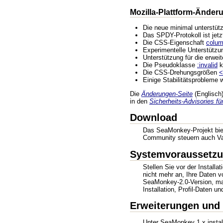
Mozilla-Plattform-Änder
Die neue minimal unterstüt
Das SPDY-Protokoll ist jet
Die CSS-Eigenschaft
column
Experimentelle Unterstütz
Unterstützung für die erwe
Die Pseudoklasse
:invalid
k
Die CSS-Drehungsgrößen
<
Einige Stabilitätsprobleme
Die
Änderungen-Seite
(Englisch) 
in den
Sicherheits-Advisories f
Download
Das SeaMonkey-Projekt biet
Community steuern auch Var
Systemvoraussetzun
Stellen Sie vor der Install
nicht mehr an, Ihre Daten v
SeaMonkey-2.0-Version, mach
Installation, Profil-Daten 
Erweiterungen und
Unter SeaMonkey 1.x instal