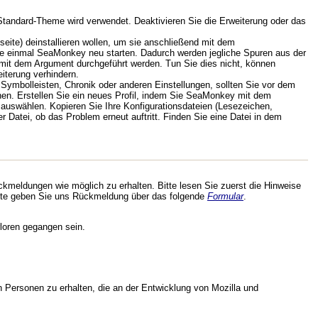
Standard-Theme wird verwendet. Deaktivieren Sie die Erweiterung oder das
bseite) deinstallieren wollen, um sie anschließend mit dem
 Sie einmal SeaMonkey neu starten. Dadurch werden jegliche Spuren aus der
n mit dem Argument durchgeführt werden. Tun Sie dies nicht, können
eiterung verhindern.
ymbolleisten, Chronik oder anderen Einstellungen, sollten Sie vor dem
nen. Erstellen Sie ein neues Profil, indem Sie SeaMonkey mit dem
" auswählen. Kopieren Sie Ihre Konfigurationsdateien (Lesezeichen,
r Datei, ob das Problem erneut auftritt. Finden Sie eine Datei in dem
kmeldungen wie möglich zu erhalten. Bitte lesen Sie zuerst die Hinweise
te geben Sie uns Rückmeldung über das folgende
Formular
.
loren gegangen sein.
 Personen zu erhalten, die an der Entwicklung von Mozilla und