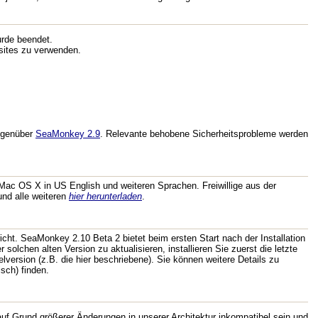
urde beendet.
bsites zu verwenden.
genüber
SeaMonkey 2.9
. Relevante behobene Sicherheitsprobleme werden
Mac OS X in US English und weiteren Sprachen. Freiwillige aus der
nd alle weiteren
hier herunterladen
.
icht. SeaMonkey 2.10 Beta 2 bietet beim ersten Start nach der Installation
r solchen alten Version zu aktualisieren, installieren Sie zuerst die letzte
lversion (z.B. die hier beschriebene). Sie können weitere Details zu
sch) finden.
f Grund größerer Änderungen in unserer Architektur inkompatibel sein und