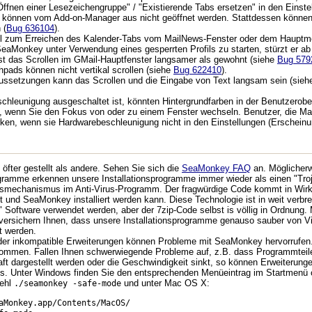
Öffnen einer Lesezeichengruppe" / "Existierende Tabs ersetzen" in den Einst
n können vom Add-on-Manager aus nicht geöffnet werden. Stattdessen können d
 (
Bug 636104
).
el zum Erreichen des Kalender-Tabs vom MailNews-Fenster oder dem Hauptmenü
aMonkey unter Verwendung eines gesperrten Profils zu starten, stürzt er ab
t das Scrollen im GMail-Hauptfenster langsamer als gewohnt (siehe
Bug 579
ads können nicht vertikal scrollen (siehe
Bug 622410
).
ussetzungen kann das Scrollen und die Eingabe von Text langsam sein (sie
leunigung ausgeschaltet ist, könnten Hintergrundfarben in der Benutzeroberfl
n, wenn Sie den Fokus von oder zu einem Fenster wechseln. Benutzer, die Ma
en, wenn sie Hardwarebeschleunigung nicht in den Einstellungen (Erscheinung
fter gestellt als andere. Sehen Sie sich die
SeaMonkey FAQ
an. Möglicherw
ramme erkennen unsere Installationsprogramme immer wieder als einen "Troj
gsmechanismus im Anti-Virus-Programm. Der fragwürdige Code kommt in Wirkl
rt und SeaMonkey installiert werden kann. Diese Technologie ist in weit ver
" Software verwendet werden, aber der 7zip-Code selbst is völlig in Ordnung.
r versichern Ihnen, dass unsere Installationsprogramme genauso sauber von Vir
 werden.
der inkompatible Erweiterungen können Probleme mit SeaMonkey hervorrufen.
 kommen. Fallen Ihnen schwerwiegende Probleme auf, z.B. dass Programmteil
rhaft dargestellt werden oder die Geschwindigkeit sinkt, so können Erweiteru
s. Unter Windows finden Sie den entsprechenden Menüeintrag im Startmenü 
fehl
und unter Mac OS X:
./seamonkey -safe-mode
aMonkey.app/Contents/MacOS/