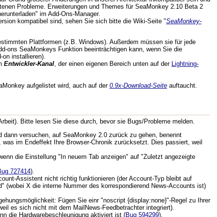
getretenen Probleme. Erweiterungen und Themes für SeaMonkey 2.10 Beta 2
 herunterladen" im Add-Ons-Manager.
sion kompatibel sind, sehen Sie sich bitte die Wiki-Seite "
SeaMonkey-
bestimmten Plattformen (z.B. Windows). Außerdem müssen sie für jede
dd-ons SeaMonkeys Funktion beeinträchtigen kann, wenn Sie die
on installieren).
en
Entwickler-Kanal
, der einen eigenen Bereich unten auf der
Lightning-
eaMonkey aufgelistet wird, auch auf der
0.9x-Download-Seite
auftaucht.
rbeit). Bitte lesen Sie diese durch, bevor sie Bugs/Probleme melden.
und dann versuchen, auf SeaMonkey 2.0 zurück zu gehen, benennt
, was im Endeffekt Ihre Browser-Chronik zurücksetzt. Dies passiert, weil
s wenn die Einstellung "In neuem Tab anzeigen" auf "Zuletzt angezeigte
Bug 727414
).
-Assistent nicht richtig funktionieren (der Account-Typ bleibt auf
d" (wobei X die interne Nummer des korrespondierend News-Accounts ist)
gehungsmöglichkeit: Fügen Sie einr "noscript {display:none}"-Regel zu Ihrer
il es sich nicht mit dem MailNews-Feedbetrachter integriert).
n die Hardwarebeschleunigung aktiviert ist (
Bug 594299
).