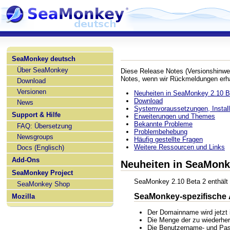
SeaMonkey deutsch
Über SeaMonkey
Diese Release Notes (Versionshinwe
Notes, wenn wir Rückmeldungen erha
Download
Versionen
Neuheiten in SeaMonkey 2.10 B
Download
News
Systemvoraussetzungen, Installa
Support & Hilfe
Erweiterungen und Themes
Bekannte Probleme
FAQ: Übersetzung
Problembehebung
Newsgroups
Häufig gestellte Fragen
Weitere Ressourcen und Links
Docs (Englisch)
Add-Ons
Neuheiten in SeaMonk
SeaMonkey Project
SeaMonkey 2.10 Beta 2 enthält 
SeaMonkey Shop
SeaMonkey-spezifische
Mozilla
Der Domainname wird jetzt i
Die Menge der zu wiederhers
Die Benutzername- und Passw