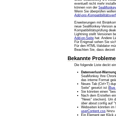
eventuell nicht mehr insta
können von der
SeaMonkey
Wenn Sie überprüfen wollen,
Add-ons-Kompatibilitätsver
Erweiterungen mit Binärkom
neue SeaMonkey-Version an
Kompatibilitätsprüfung deak
Lightning stellt Versionen 
Add-on-Seite
hat. Andere Li
Für Enigmail sehen Sie sich
Für den HTML-Validator müss
Beachten Sie, dass derzeit 
Bekannte Probleme
Die folgende Liste deckt e
Datenverlust-Warnung
SeaMonkey Ihre Chronik-
das interne Format geän
Neues Tab (Ctrl+T) dupl
Seite" gesetzt ist (
Bug
Sie könnten einen "be
Nach dem Erstellen ein
"News" stecken). Um da
über about:config auf 
Webseiten könnten im 
userContent.css
hinzu 
Ein Element per Klick 