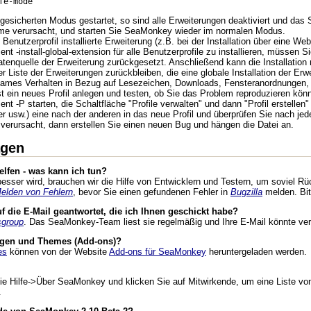
fe-mode
sicherten Modus gestartet, so sind alle Erweiterungen deaktiviert und das 
me verursacht, und starten Sie SeaMonkey wieder im normalen Modus.
Benutzerprofil installierte Erweiterung (z.B. bei der Installation über eine We
 -install-global-extension für alle Benutzerprofile zu installieren, müssen
Datenquelle der Erweiterung zurückgesetzt. Anschließend kann die Installatio
er Liste der Erweiterungen zurückbleiben, die eine globale Installation der Erw
ames Verhalten in Bezug auf Lesezeichen, Downloads, Fensteranordnungen, S
 ein neues Profil anlegen und testen, ob Sie das Problem reproduzieren kön
 -P starten, die Schaltfläche "Profile verwalten" und dann "Profil erstellen
 usw.) eine nach der anderen in das neue Profil und überprüfen Sie nach jede
m verursacht, dann erstellen Sie einen neuen Bug und hängen die Datei an.
agen
lfen - was kann ich tun?
ser wird, brauchen wir die Hilfe von Entwicklern und Testern, um soviel Rüc
Melden von Fehlern
, bevor Sie einen gefundenen Fehler in
Bugzilla
melden. Bit
 die E-Mail geantwortet, die ich Ihnen geschickt habe?
group
. Das SeaMonkey-Team liest sie regelmäßig und Ihre E-Mail könnte ver
ungen und Themes (Add-ons)?
es
können von der Website
Add-ons für SeaMonkey
heruntergeladen werden.
ie Hilfe->Über SeaMonkey und klicken Sie auf Mitwirkende, um eine Liste von
.