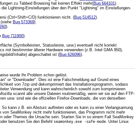
ellungen zu Tabbed Browsing hat keinen Effekt mehr(
Bug 664101
).
ie Lightning-Einstellungen über den Punkt "Lightning" im Einstellungen-
 (Ctrl+Shift+C/D) funktionieren nicht. (
Bug 514512
).
 (siehe
Bug 573369
).
260
).
he
Bug 711900
).
äche (Symbolleisten, Statusleiste, usw.) eventuell nicht korrekt
cs mit bestimmter älterer Hardware verwenden (z.B. Intel GMA 950),
sbild/Inhalte) abgeschaltet ist (
Bug 626096
).
eise wurde Ihr Problem schon gelöst.
an" or "Downloader". Dies ist eine Falschmeldung auf Grund eines
ichkeit von 7zip und dekomprimiert das Installationsprogramm, sodass
breiteter Verwendung und kann wahrscheinlich sowohl zum komprimieren
 Mozilla scannt alle unsere Dateien routinemäßig, wenn wir sie auf den FTP-
en usw. sind wie die offiziellen Firefox-Downloads, die von denselben
 So kann z.B. ein Absturz auftreten oder es kann zu einer Verlangsamung
e von SeaMonkey nicht mehr funktionieren, das Programm nicht mehr
ngen oder Themes die Ursache sein. Starten Sie in so einem Fall SeaMonkey
oder benutzen Sie den Befehl
. Unter Linux
seamonkey.exe -safe-mode