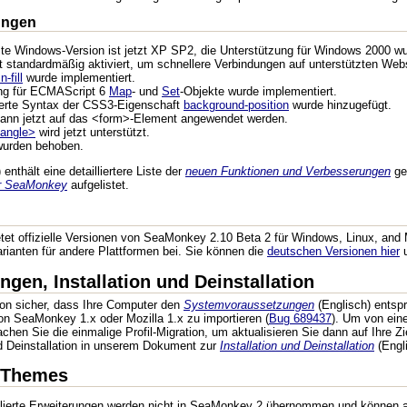
ungen
zte Windows-Version ist jetzt XP SP2, die Unterstützung für Windows 2000 w
zt standardmäßig aktiviert, um schnellere Verbindungen auf unterstützten We
-fill
wurde implementiert.
ung für ECMAScript 6
Map
- und
Set
-Objekte wurde implementiert.
iterte Syntax der CSS3-Eigenschaft
background-position
wurde hinzugefügt.
ann jetzt auf das <form>-Element angewendet werden.
angle>
wird jetzt unterstützt.
 wurden behoben.
enthält eine detailliertere Liste der
neuen Funktionen und Verbesserungen
ge
ür SeaMonkey
aufgelistet.
et offizielle Versionen von SeaMonkey 2.10 Beta 2 für Windows, Linux, and 
ianten für andere Plattformen bei. Sie können die
deutschen Versionen hier
u
gen, Installation und Deinstallation
ation sicher, dass Ihre Computer den
Systemvoraussetzungen
(Englisch) entspr
on SeaMonkey 1.x oder Mozilla 1.x zu importieren (
Bug 689437
). Um von eine
en Sie die einmalige Profil-Migration, um aktualisieren Sie dann auf Ihre Zie
und Deinstallation in unserem Dokument zur
Installation und Deinstallation
(Engli
 Themes
lierte Erweiterungen werden nicht in SeaMonkey 2 übernommen und können au