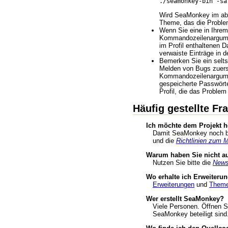
./seamonkey-bin -sa
Wird SeaMonkey im abge
Theme, das die Proble
Wenn Sie eine in Ihrem 
Kommandozeilenargument
im Profil enthaltenen 
verwaiste Einträge in d
Bemerken Sie ein selts
Melden von Bugs zuerst
Kommandozeilenargument
gespeicherte Passwörter
Profil, die das Proble
Häufig gestellte Fr
Ich möchte dem Projekt he
Damit SeaMonkey noch bes
und die
Richtlinien zum 
Warum haben Sie nicht auf
Nutzen Sie bitte die
News
Wo erhalte ich Erweiter
Erweiterungen
und
Them
Wer erstellt SeaMonkey?
Viele Personen. Öffnen S
SeaMonkey beteiligt sind