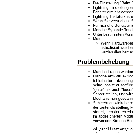
Die Einstellung "Beim 
Lightning-Einstellunge
Fenster erreicht werden
Lightning-Tastaturkürz
Wenn Sie versuchen, Se
Für manche Benutzer is
Manche Synaptic-Touchp
Unter bestimmten Vora
Mac:
Wenn Hardwarebesch
aktualisiert werde
werden dies bemerk
Problembehebung
Manche Fragen werden ö
Manche Anti-Virus-Prog
fehlerhaften Erkennun
seine Inhalte ausgefüh
"guter" als auch "böser
Server stellen, und wi
Mechanismen gescannt
Schlecht entwickelte o
der Seitendarstellung
startet, Fenster fehle
im abgesicherten Modu
verwenden Sie den Be
cd /Applications/Se