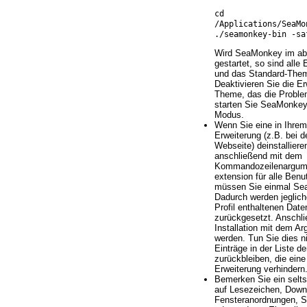
cd
/Applications/SeaMo
./seamonkey-bin -sa
Wird SeaMonkey im ab
gestartet, so sind alle 
und das Standard-Them
Deaktivieren Sie die E
Theme, das die Proble
starten Sie SeaMonkey
Modus.
Wenn Sie eine in Ihrem 
Erweiterung (z.B. bei de
Webseite) deinstalliere
anschließend mit dem
Kommandozeilenargument
extension für alle Benut
müssen Sie einmal Sea
Dadurch werden jeglich
Profil enthaltenen Date
zurückgesetzt. Anschl
Installation mit dem A
werden. Tun Sie dies n
Einträge in der Liste d
zurückbleiben, die eine 
Erweiterung verhindern
Bemerken Sie ein selt
auf Lesezeichen, Down
Fensteranordnungen, S