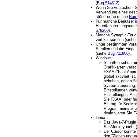
(
Bug 514512
).
Wenn Sie versuchen, 
Verwendung eines gespe
stürzt er ab (siehe
Bug
Für manche Benutzer is
Hauptfenster langsame
579260
).
Manche Synaptic-Touc
vertikal scrollen (siehe
Unter bestimmten Vor
Scrollen und die Einga
(siehe
Bug 711900
).
Windows:
Schriften sehen m
Grafikkarten ver
FXAA ("Fast Approx
global aktiviert i
beheben, gehen Si
Systemsteuerung, 
Einstellungen verw
Einstellungen, Anti
Sie FXAA, oder fü
Eintrag für SeaMo
Programmeinstellu
deaktivieren Sie F
Linux:
Das Java-7-Plugin 
SeaMonkey nicht (
Der Cursor könnte 
den "Ziehen-und-V