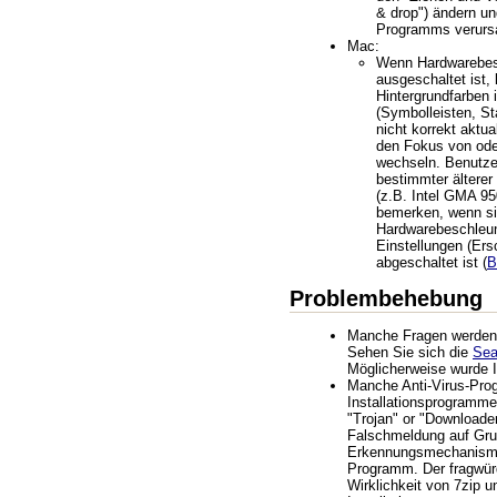
& drop") ändern u
Programms verurs
Mac:
Wenn Hardwarebes
ausgeschaltet ist,
Hintergrundfarben 
(Symbolleisten, Sta
nicht korrekt aktua
den Fokus von ode
wechseln. Benutze
bestimmter ältere
(z.B. Intel GMA 95
bemerken, wenn s
Hardwarebeschleun
Einstellungen (Ers
abgeschaltet ist (
B
Problembehebung
Manche Fragen werden ö
Sehen Sie sich die
Se
Möglicherweise wurde I
Manche Anti-Virus-Pr
Installationsprogramme
"Trojan" or "Downloader
Falschmeldung auf Grun
Erkennungsmechanismu
Programm. Der fragwür
Wirklichkeit von 7zip 