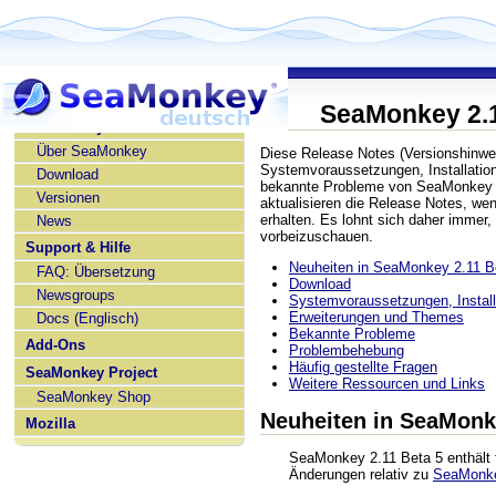
SeaMonkey 2.1
SeaMonkey deutsch
Über SeaMonkey
Diese Release Notes (Versionshinwe
Systemvoraussetzungen, Installatio
Download
bekannte Probleme von SeaMonkey 2
Versionen
aktualisieren die Release Notes, w
erhalten. Es lohnt sich daher immer,
News
vorbeizuschauen.
Support & Hilfe
Neuheiten in SeaMonkey 2.11 B
FAQ: Übersetzung
Download
Newsgroups
Systemvoraussetzungen, Installa
Erweiterungen und Themes
Docs (Englisch)
Bekannte Probleme
Add-Ons
Problembehebung
Häufig gestellte Fragen
SeaMonkey Project
Weitere Ressourcen und Links
SeaMonkey Shop
Neuheiten in SeaMonk
Mozilla
SeaMonkey 2.11 Beta 5 enthält 
Änderungen relativ zu
SeaMonke