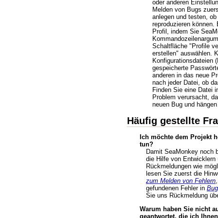
oder anderen Einstellu
Melden von Bugs zuerst
anlegen und testen, ob
reproduzieren können. 
Profil, indem Sie Sea
Kommandozeilenargumen
Schaltfläche "Profile v
erstellen" auswählen. K
Konfigurationsdateien 
gespeicherte Passwörte
anderen in das neue Pro
nach jeder Datei, ob da
Finden Sie eine Datei i
Problem verursacht, da
neuen Bug und hängen 
Häufig gestellte Fr
Ich möchte dem Projekt he
tun?
Damit SeaMonkey noch be
die Hilfe von Entwicklern
Rückmeldungen wie möglic
lesen Sie zuerst die Hin
zum Melden von Fehlern
gefundenen Fehler in
Bugz
Sie uns Rückmeldung übe
Warum haben Sie nicht au
geantwortet, die ich Ihne