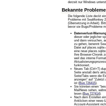
derzeit nur Windows unterst
Bekannte Probleme
Die folgende Liste deckt ei
Probleme mit SeaMonkey 2.
(Übersetzung in Arbeit). Bit
bevor sie Bugs/Probleme m
Datenverlust-Warnung
dieser oder jeglicher s
und dann versuchen, a
zu gehen, benennt Sea
Datei auf places.sqlite.
eine neue places.sqlit
Ihre Browser-Chronik zu
weil das interne Forma
Aktualisierungsprozess
funktioniert.
Neues Tab (Ctrl+T) dupl
Seite anstatt der/s ak
Seite/Tabs wenn die Ei
anzeigen" auf "Zuletzt 
ist (
Bug 726415
).
Sie könnten einen "bes
MailNews sehen, währ
lesen (
Bug 727414
).
Nach dem Erstellen ei
Anklicken einer news-
Account-Assistent nicht