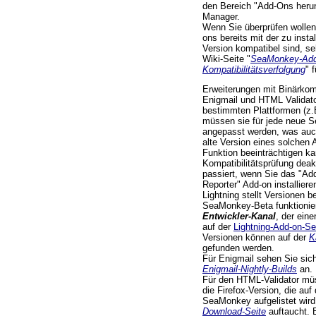
den Bereich "Add-Ons heru
Manager.
Wenn Sie überprüfen wollen,
ons bereits mit der zu inst
Version kompatibel sind, se
Wiki-Seite "
SeaMonkey-Add
Kompatibilitätsverfolgung
" 
Erweiterungen mit Binärkom
Enigmail und HTML Validator
bestimmten Plattformen (z
müssen sie für jede neue 
angepasst werden, was auc
alte Version eines solche
Funktion beeinträchtigen ka
Kompatibilitätsprüfung deak
passiert, wenn Sie das "Add
Reporter" Add-on installieren
Lightning stellt Versionen b
SeaMonkey-Beta funktionier
Entwickler-Kanal
, der ein
auf der
Lightning-Add-on-Se
Versionen können auf der
K
gefunden werden.
Für Enigmail sehen Sie sich
Enigmail-Nightly-Builds
an.
Für den HTML-Validator müs
die Firefox-Version, die auf
SeaMonkey aufgelistet wird
Download-Seite
auftaucht. 