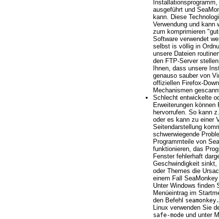
Installationsprogramm,
ausgeführt und SeaMonk
kann. Diese Technologie 
Verwendung und kann w
zum komprimieren "gute
Software verwendet wer
selbst is völlig in Ordn
unsere Dateien routine
den FTP-Server stellen
Ihnen, dass unsere Ins
genauso sauber von Vir
offiziellen Firefox-Dow
Mechanismen gescannt
Schlecht entwickelte o
Erweiterungen können
hervorrufen. So kann z.
oder es kann zu einer
Seitendarstellung komm
schwerwiegende Proble
Programmteile von Se
funktionieren, das Pro
Fenster fehlerhaft darg
Geschwindigkeit sinkt,
oder Themes die Ursach
einem Fall SeaMonkey
Unter Windows finden 
Menüeintrag im Startm
den Befehl
seamonkey
Linux verwenden Sie d
und unter 
safe-mode