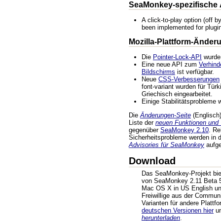
SeaMonkey-spezifische
A click-to-play option (off b
been implemented for plugi
Mozilla-Plattform-Änder
Die
Pointer-Lock-API
wurde 
Eine neue API zum
Verhind
Bildschirms
ist verfügbar.
Neue
CSS-Verbesserungen
font-variant wurden für Tür
Griechisch eingearbeitet.
Einige Stabilitätsprobleme
Die
Änderungen-Seite
(Englisch) 
Liste der
neuen Funktionen und
gegenüber
SeaMonkey 2.10
. R
Sicherheitsprobleme werden in
Advisories für SeaMonkey
aufgel
Download
Das SeaMonkey-Projekt biete
von SeaMonkey 2.11 Beta 5
Mac OS X in US English un
Freiwillige aus der Commun
Varianten für andere Plattf
deutschen Versionen hier
un
herunterladen
.