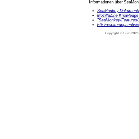
Informationen über SeaMon
SeaMonkey-Dokumentat
MozillaZine Knowledge
"SeaMonkey/Features/2
Für Erweiterungsentwic
Copyright © 1998-202