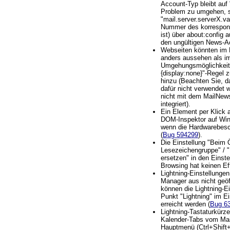
Account-Typ bleibt au
Problem zu umgehen, se
"mail.server.serverX.va
Nummer des korrespon
ist) über about:config a
den ungültigen News-A
Webseiten könnten im 
anders aussehen als i
Umgehungsmöglichkeit: 
{display:none}"-Regel z
hinzu (Beachten Sie, d
dafür nicht verwendet 
nicht mit dem MailNew
integriert).
Ein Element per Klick 
DOM-Inspektor auf Win
wenn die Hardwarebesch
(
Bug 594299
).
Die Einstellung "Beim 
Lesezeichengruppe" / "
ersetzen" in den Einst
Browsing hat keinen Ef
Lightning-Einstellunge
Manager aus nicht geöf
können die Lightning-E
Punkt "Lightning" im E
erreicht werden (
Bug 6
Lightning-Tastaturkürz
Kalender-Tabs vom Ma
Hauptmenü (Ctrl+Shift+