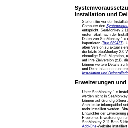
Systemvoraussetzu
Installation und Dei
Stellen Sie vor der Installat
Computer den
Systemvorau
entspricht. SeaMonkey 2.11
ersten Start nach der Instal
Daten von SeaMonkey 1.x o
importieren (
Bug 689437
). 
alten Version zu aktualisiere
die letzte SeaMonkey-2.0-V
einmalige Profil-Migration, 
auf Ihre Zielversion (z.B. d
können weitere Details zu In
und Deinstallation in unse
Installation und Deinstallati
Erweiterungen und
Unter SeaMonkey 1.x instal
werden nicht in SeaMonke
können auf Grund größerer 
Architektur inkompatibel sei
mehr installiert werden. Bi
Entwickler der Erweiterung 
Probleme. Erweiterungen u
SeaMonkey 2.11 Beta 5 kö
Add-Ons
-Website installier