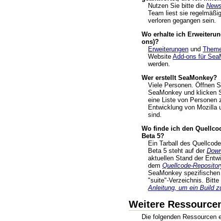
Nutzen Sie bitte die
News
Team liest sie regelmäßig
verloren gegangen sein.
Wo erhalte ich Erweiteru
ons)?
Erweiterungen
und
Them
Website
Add-ons für Se
werden.
Wer erstellt SeaMonkey?
Viele Personen. Öffnen S
SeaMonkey und klicken S
eine Liste von Personen z
Entwicklung von Mozilla 
sind.
Wo finde ich den Quellc
Beta 5?
Ein Tarball des Quellco
Beta 5 steht auf der
Down
aktuellen Stand der Entw
dem
Quellcode-Repositor
SeaMonkey spezifischen 
"suite"-Verzeichnis. Bitt
Anleitung, um ein Build z
Weitere Ressource
Die folgenden Ressourcen en