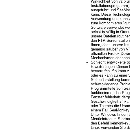
Wirklichkeit von 7zip 
Installationsprogramm,
ausgeführt und SeaMonk
kann. Diese Technologie 
Verwendung und kann w
zum komprimieren "gute
Software verwendet wer
selbst is völlig in Ordn
unsere Dateien routine
den FTP-Server stellen
Ihnen, dass unsere Ins
genauso sauber von Vir
offiziellen Firefox-Dow
Mechanismen gescannt
Schlecht entwickelte o
Erweiterungen können
hervorrufen. So kann z.
oder es kann zu einer
Seitendarstellung komm
schwerwiegende Proble
Programmteile von Se
funktionieren, das Pro
Fenster fehlerhaft darg
Geschwindigkeit sinkt,
oder Themes die Ursach
einem Fall SeaMonkey
Unter Windows finden 
Menüeintrag im Startm
den Befehl
seamonkey
Linux verwenden Sie d