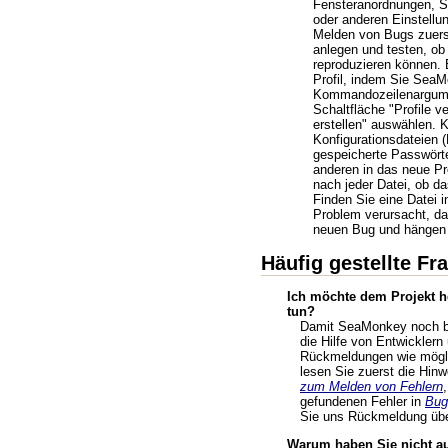
Fensteranordnungen, S
oder anderen Einstellu
Melden von Bugs zuerst
anlegen und testen, ob
reproduzieren können. 
Profil, indem Sie Sea
Kommandozeilenargumen
Schaltfläche "Profile v
erstellen" auswählen. K
Konfigurationsdateien 
gespeicherte Passwörte
anderen in das neue Pro
nach jeder Datei, ob da
Finden Sie eine Datei i
Problem verursacht, da
neuen Bug und hängen 
Häufig gestellte Fr
Ich möchte dem Projekt he
tun?
Damit SeaMonkey noch be
die Hilfe von Entwicklern
Rückmeldungen wie möglic
lesen Sie zuerst die Hin
zum Melden von Fehlern
gefundenen Fehler in
Bugz
Sie uns Rückmeldung übe
Warum haben Sie nicht au