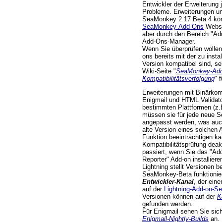
Entwickler der Erweiterung 
Probleme. Erweiterungen u
SeaMonkey 2.17 Beta 4 kö
SeaMonkey-Add-Ons
-Websi
aber durch den Bereich "Ad
Add-Ons-Manager.
Wenn Sie überprüfen wollen,
ons bereits mit der zu inst
Version kompatibel sind, se
Wiki-Seite "
SeaMonkey-Add
Kompatibilitätsverfolgung
" 
Erweiterungen mit Binärkom
Enigmail und HTML Validator
bestimmten Plattformen (z
müssen sie für jede neue 
angepasst werden, was auc
alte Version eines solche
Funktion beeinträchtigen ka
Kompatibilitätsprüfung deak
passiert, wenn Sie das "Add
Reporter" Add-on installieren
Lightning stellt Versionen b
SeaMonkey-Beta funktionier
Entwickler-Kanal
, der ein
auf der
Lightning-Add-on-Se
Versionen können auf der
K
gefunden werden.
Für Enigmail sehen Sie sich
Enigmail-Nightly-Builds
an.