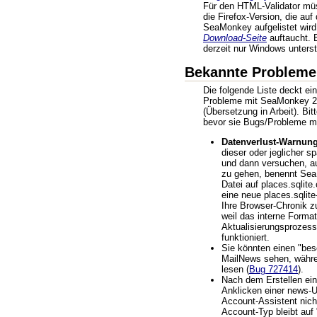
Für den HTML-Validator müs
die Firefox-Version, die auf
SeaMonkey aufgelistet wird
Download-Seite
auftaucht. 
derzeit nur Windows unterst
Bekannte Probleme
Die folgende Liste deckt ei
Probleme mit SeaMonkey 2
(Übersetzung in Arbeit). Bit
bevor sie Bugs/Probleme m
Datenverlust-Warnung
dieser oder jeglicher s
und dann versuchen, a
zu gehen, benennt Sea
Datei auf places.sqlite.
eine neue places.sqlit
Ihre Browser-Chronik zu
weil das interne Forma
Aktualisierungsprozess
funktioniert.
Sie könnten einen "bes
MailNews sehen, währ
lesen (
Bug 727414
).
Nach dem Erstellen ei
Anklicken einer news-
Account-Assistent nicht
Account-Typ bleibt au