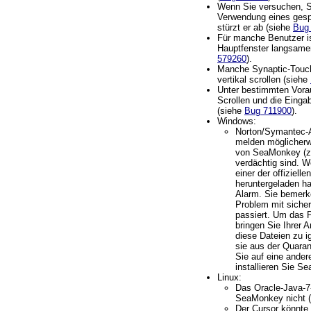
Wenn Sie versuchen, 
Verwendung eines gespe
stürzt er ab (siehe
Bug
Für manche Benutzer is
Hauptfenster langsame
579260
).
Manche Synaptic-Touc
vertikal scrollen (siehe
Unter bestimmten Vor
Scrollen und die Einga
(siehe
Bug 711900
).
Windows:
Norton/Symantec-A
melden möglicherw
von SeaMonkey (z.B
verdächtig sind. 
einer der offiziell
heruntergeladen hab
Alarm. Sie bemerk
Problem mit siche
passiert. Um das 
bringen Sie Ihrer A
diese Dateien zu i
sie aus der Quara
Sie auf eine ander
installieren Sie S
Linux:
Das Oracle-Java-7-
SeaMonkey nicht (
Der Cursor könnte 