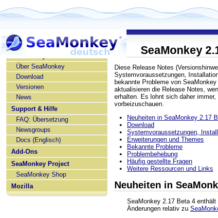
SeaMonkey 2.1
SeaMonkey deutsch
Über SeaMonkey
Diese Release Notes (Versionshinwe
Systemvoraussetzungen, Installatio
Download
bekannte Probleme von SeaMonkey 2
Versionen
aktualisieren die Release Notes, w
erhalten. Es lohnt sich daher immer,
News
vorbeizuschauen.
Support & Hilfe
Neuheiten in SeaMonkey 2.17 B
FAQ: Übersetzung
Download
Newsgroups
Systemvoraussetzungen, Installa
Erweiterungen und Themes
Docs (Englisch)
Bekannte Probleme
Add-Ons
Problembehebung
Häufig gestellte Fragen
SeaMonkey Project
Weitere Ressourcen und Links
SeaMonkey Shop
Neuheiten in SeaMonk
Mozilla
SeaMonkey 2.17 Beta 4 enthält 
Änderungen relativ zu
SeaMonke