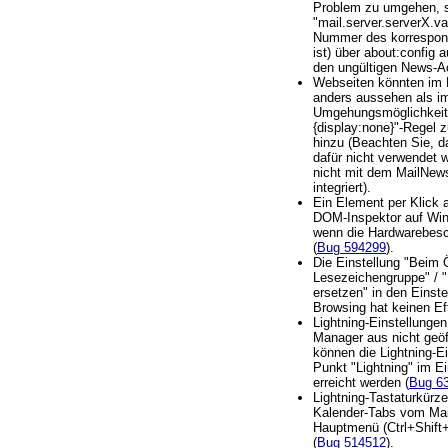
Problem zu umgehen, se
"mail.server.serverX.va
Nummer des korrespon
ist) über about:config a
den ungültigen News-A
Webseiten könnten im 
anders aussehen als i
Umgehungsmöglichkeit: 
{display:none}"-Regel z
hinzu (Beachten Sie, d
dafür nicht verwendet 
nicht mit dem MailNew
integriert).
Ein Element per Klick 
DOM-Inspektor auf Win
wenn die Hardwarebesch
(
Bug 594299
).
Die Einstellung "Beim 
Lesezeichengruppe" / "
ersetzen" in den Einst
Browsing hat keinen Ef
Lightning-Einstellunge
Manager aus nicht geöf
können die Lightning-E
Punkt "Lightning" im E
erreicht werden (
Bug 6
Lightning-Tastaturkürz
Kalender-Tabs vom Ma
Hauptmenü (Ctrl+Shift+
(
Bug 514512
).