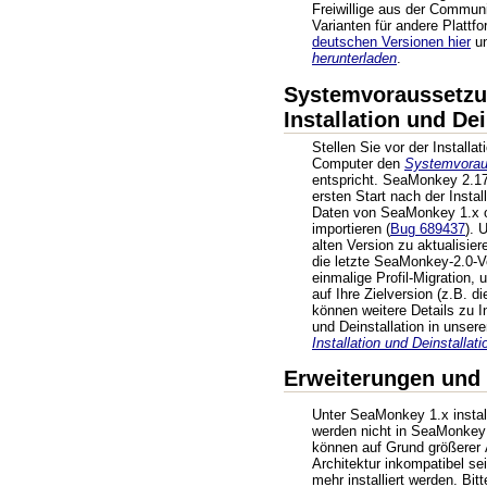
Freiwillige aus der Commun
Varianten für andere Plattf
deutschen Versionen hier
un
herunterladen
.
Systemvoraussetzu
Installation und Dei
Stellen Sie vor der Installat
Computer den
Systemvorau
entspricht. SeaMonkey 2.17
ersten Start nach der Instal
Daten von SeaMonkey 1.x o
importieren (
Bug 689437
). 
alten Version zu aktualisiere
die letzte SeaMonkey-2.0-V
einmalige Profil-Migration, 
auf Ihre Zielversion (z.B. d
können weitere Details zu In
und Deinstallation in unse
Installation und Deinstallati
Erweiterungen und
Unter SeaMonkey 1.x instal
werden nicht in SeaMonke
können auf Grund größerer 
Architektur inkompatibel sei
mehr installiert werden. Bi