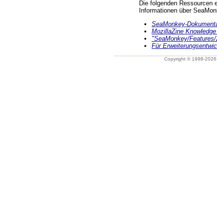
Die folgenden Ressourcen en
Informationen über SeaMon
SeaMonkey-Dokumentat
MozillaZine Knowledge
"SeaMonkey/Features/2
Für Erweiterungsentwic
Copyright © 1998-202