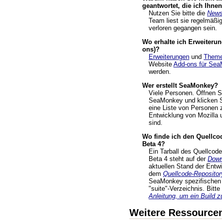
geantwortet, die ich Ihne
Nutzen Sie bitte die
News
Team liest sie regelmäßig
verloren gegangen sein.
Wo erhalte ich Erweiteru
ons)?
Erweiterungen
und
Them
Website
Add-ons für Se
werden.
Wer erstellt SeaMonkey?
Viele Personen. Öffnen S
SeaMonkey und klicken S
eine Liste von Personen z
Entwicklung von Mozilla 
sind.
Wo finde ich den Quellc
Beta 4?
Ein Tarball des Quellco
Beta 4 steht auf der
Down
aktuellen Stand der Entw
dem
Quellcode-Repositor
SeaMonkey spezifischen 
"suite"-Verzeichnis. Bitt
Anleitung, um ein Build z
Weitere Ressource