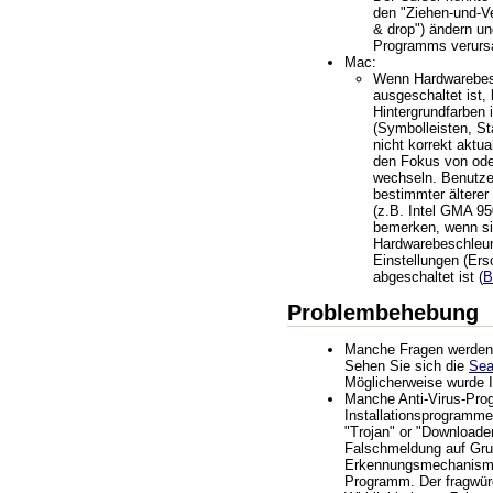
den "Ziehen-und-V
& drop") ändern u
Programms verurs
Mac:
Wenn Hardwarebes
ausgeschaltet ist,
Hintergrundfarben 
(Symbolleisten, Sta
nicht korrekt aktua
den Fokus von ode
wechseln. Benutze
bestimmter ältere
(z.B. Intel GMA 95
bemerken, wenn s
Hardwarebeschleun
Einstellungen (Ers
abgeschaltet ist (
B
Problembehebung
Manche Fragen werden ö
Sehen Sie sich die
Se
Möglicherweise wurde I
Manche Anti-Virus-Pr
Installationsprogramme
"Trojan" or "Downloader
Falschmeldung auf Grun
Erkennungsmechanismu
Programm. Der fragwür