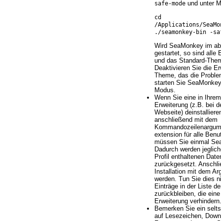
und unter 
safe-mode
cd
/Applications/SeaMo
./seamonkey-bin -sa
Wird SeaMonkey im ab
gestartet, so sind alle 
und das Standard-Them
Deaktivieren Sie die E
Theme, das die Proble
starten Sie SeaMonkey
Modus.
Wenn Sie eine in Ihrem 
Erweiterung (z.B. bei de
Webseite) deinstalliere
anschließend mit dem
Kommandozeilenargument
extension für alle Benut
müssen Sie einmal Sea
Dadurch werden jeglich
Profil enthaltenen Date
zurückgesetzt. Anschl
Installation mit dem A
werden. Tun Sie dies n
Einträge in der Liste d
zurückbleiben, die eine 
Erweiterung verhindern
Bemerken Sie ein selt
auf Lesezeichen, Down