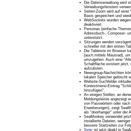
Die Datenverwaltung wird st
Verwaltungsfenstern verwen
Seiten-Zoom wird auf einer
Basis gespeichert und wied
WebSockets wurden wegen 
deaktiviert.
Personas (einfache Themes)
Adressbuch-, Composer- u
unterstützt.
Sitzungen werden verzögert
schneller mit den ersten Ta
Die Tableiste im Browser ka
(auch mittels Mausrad), um
umzugehen. Auch eine "Alle
Schaltfläche existiert jetzt
aufzulisten..
Newsgroup-Nachrichten kön
lokalen Speicher gelöscht 
Website-Suchfelder inkludie
Kontextmenü-Eintrag "Schlü
hinzufügen".
An einigen Stellen, an dene
Meldungsleiste angezeigt w
von Passwörtern oder nach 
Erweiterungen), zeigt SeaM
als "doorhanger" unter der 
SeaMonkey verwendet jetzt
installierte Dateien, wenig
bessere Startzeiten zur Fol
Sync
ist jetzt direkt in Sea