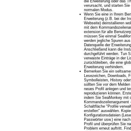
die Erweiterung oder das T
verursacht, und starten Si
normalen Modus.
Wenn Sie eine in Ihrem Benut
Erweiterung (z.B. bei der In
Webseite) deinstallieren wo
mit dem Kommandozeilenargu
extension für alle Benutzerpr
müssen Sie einmal SeaMonk
werden jegliche Spuren aus 
Datenquelle der Erweiterun
Anschließend kann die Inst
durchgeführt werden. Tun Si
verwaiste Einträge in der L
zurückbleiben, die eine glob
Erweiterung verhindern.
Bemerken Sie ein seltsames
Lesezeichen, Downloads, F
Symbolleisten, History oder
sollten Sie vor dem Melden
neues Profil anlegen und t
reproduzieren können. Erstel
indem Sie SeaMonkey mit
Kommandozeilenargument -P
Schaltfläche "Profile verwal
erstellen" auswählen. Kopie
Konfigurationsdateien (Les
Passwörter usw.) eine nach
Profil und überprüfen Sie n
Problem erneut auftritt. Fin