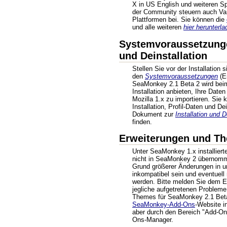
X in US English und weiteren Sp
der Community steuern auch Var
Plattformen bei. Sie können die
und alle weiteren
hier herunterla
Systemvoraussetzungen
und Deinstallation
Stellen Sie vor der Installation 
den
Systemvoraussetzungen
(En
SeaMonkey 2.1 Beta 2 wird beim
Installation anbieten, Ihre Dat
Mozilla 1.x zu importieren. Sie 
Installation, Profil-Daten und De
Dokument zur
Installation und D
finden.
Erweiterungen und T
Unter SeaMonkey 1.x installier
nicht in SeaMonkey 2 übernom
Grund größerer Änderungen in un
inkompatibel sein und eventuell n
werden. Bitte melden Sie dem E
jegliche aufgetretenen Probleme
Themes für SeaMonkey 2.1 Beta
SeaMonkey-Add-Ons
-Website in
aber durch den Bereich "Add-On
Ons-Manager.