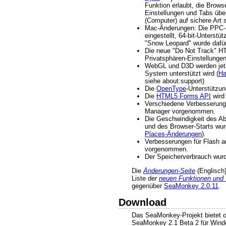
Funktion erlaubt, die Brows
Einstellungen und Tabs übe
(Computer) auf sichere Art 
Mac-Änderungen: Die PPC-
eingestellt, 64-bit-Unterst
"Snow Leopard" wurde dafür
Die neue "Do Not Track" HT
Privatsphären-Einstellungen
WebGL und D3D werden jetz
System unterstützt wird (
Ha
siehe about:support)
Die
OpenType
-Unterstützun
Die
HTML5 Forms API
wird 
Verschiedene Verbesserung
Manager vorgenommen.
Die Geschwindigkeit des A
und des Browser-Starts wur
Places-Änderungen
).
Verbesserungen für Flash 
vorgenommen.
Der Speicherverbrauch wurd
Die
Änderungen-Seite
(Englisch) 
Liste der
neuen Funktionen und
gegenüber
SeaMonkey 2.0.11
.
Download
Das SeaMonkey-Projekt bietet of
SeaMonkey 2.1 Beta 2 für Wind