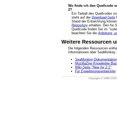
Wo finde ich den Quellcode v
2?
Ein Tarball des Quellcodes 
steht auf der
Download-Seite
b
Stand der Entwicklung könne
Repository
erhalten. Den für
Quellcode finden Sie im "suite
beachten Sie die
Anleitung, u
Weitere Ressourcen u
Die folgenden Ressourcen enthal
Informationen über SeaMonkey 2
SeaMonkey-Dokumentation 
MozillaZine Knowledge Bas
Wiki-Seite "New for 2.1"
Für Erweiterungsentwickler
Copyright © 1998-202