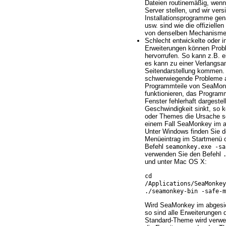
Dateien routinemäßig, wenn
Server stellen, und wir ver
Installationsprogramme gen
usw. sind wie die offizielle
von denselben Mechanisme
Schlecht entwickelte oder i
Erweiterungen können Pro
hervorrufen. So kann z.B. e
es kann zu einer Verlangs
Seitendarstellung kommen. 
schwerwiegende Probleme a
Programmteile von SeaMon
funktionieren, das Programm
Fenster fehlerhaft dargestel
Geschwindigkeit sinkt, so 
oder Themes die Ursache se
einem Fall SeaMonkey im a
Unter Windows finden Sie 
Menüeintrag im Startmenü 
Befehl
seamonkey.exe -sa
verwenden Sie den Befehl
und unter Mac OS X:
cd
/Applications/SeaMonke
./seamonkey-bin -safe-m
Wird SeaMonkey im abgesic
so sind alle Erweiterungen 
Standard-Theme wird verwen