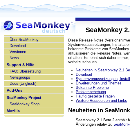
SeaMonkey 2.
SeaMonkey deutsch
Über SeaMonkey
Diese Release Notes (Versionshinwe
Systemvoraussetzungen, Installatio
Download
bekannte Probleme von SeaMonkey 2
Versionen
aktualisieren die Release Notes, w
erhalten. Es lohnt sich daher immer,
News
vorbeizuschauen.
Support & Hilfe
Neuheiten in SeaMonkey 2.1 Be
FAQ: Übersetzung
Download
Newsgroups
Systemvoraussetzungen, Installa
Erweiterungen und Themes
Docs (Englisch)
Bekannte Probleme
Add-Ons
Problembehebung
Häufig gestellte Fragen
SeaMonkey Project
Weitere Ressourcen und Links
SeaMonkey Shop
Neuheiten in SeaMonk
Mozilla
SeaMonkey 2.1 Beta 2 enthält f
Änderungen relativ zu
SeaMonke