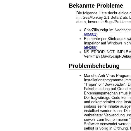
Bekannte Probleme
Die folgende Liste deckt einige
mit SeaMonkey 2.1 Beta 2 ab. Bi
durch, bevor sie Bugs/Probleme
ChatZilla zeigt im Nachricht
605001
).
Elemente per Klick auszuwä
Inspektor auf Windows nich
594299
).
NS_ERROR_NOT_IMPLEME
Venkman (JavaScript-Debug
Problembehebung
Manche Anti-Virus-Progra
Installationsprogramme imm
"Trojan" or "Downloader". Di
Falschmeldung auf Grund ei
Erkennungsmechanismus im
Der fragwürdige Code kommt
und dekomprimiert das Inst
sodass seine Inhalte ausg
installiert werden kann. Die
verbreiteter Verwendung un
sowohl zum komprimieren "g
Software verwendet werden,
selbst is völlig in Ordnung.