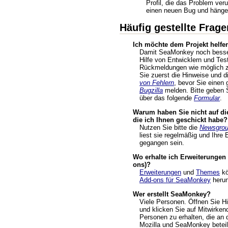
Profil, die das Problem veru
einen neuen Bug und hängen
Häufig gestellte Frage
Ich möchte dem Projekt helfen
Damit SeaMonkey noch besser
Hilfe von Entwicklern und Tes
Rückmeldungen wie möglich zu
Sie zuerst die Hinweise und d
von Fehlern
, bevor Sie einen 
Bugzilla
melden. Bitte geben
über das folgende
Formular
.
Warum haben Sie nicht auf die
die ich Ihnen geschickt habe?
Nutzen Sie bitte die
Newsgro
liest sie regelmäßig und Ihre 
gegangen sein.
Wo erhalte ich Erweiterunge
ons)?
Erweiterungen
und
Themes
kö
Add-ons für SeaMonkey
herun
Wer erstellt SeaMonkey?
Viele Personen. Öffnen Sie 
und klicken Sie auf Mitwirken
Personen zu erhalten, die an 
Mozilla und SeaMonkey beteili