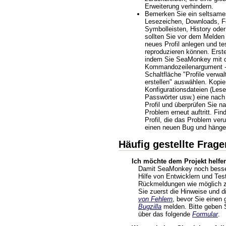
Erweiterung verhindern.
Bemerken Sie ein seltsames
Lesezeichen, Downloads, F
Symbolleisten, History oder
sollten Sie vor dem Melden
neues Profil anlegen und t
reproduzieren können. Erstel
indem Sie SeaMonkey mit
Kommandozeilenargument -P
Schaltfläche "Profile verwal
erstellen" auswählen. Kopie
Konfigurationsdateien (Les
Passwörter usw.) eine nach
Profil und überprüfen Sie n
Problem erneut auftritt. Fin
Profil, die das Problem veru
einen neuen Bug und hängen
Häufig gestellte Frage
Ich möchte dem Projekt helfen
Damit SeaMonkey noch besser
Hilfe von Entwicklern und Tes
Rückmeldungen wie möglich zu
Sie zuerst die Hinweise und d
von Fehlern
, bevor Sie einen 
Bugzilla
melden. Bitte geben
über das folgende
Formular
.