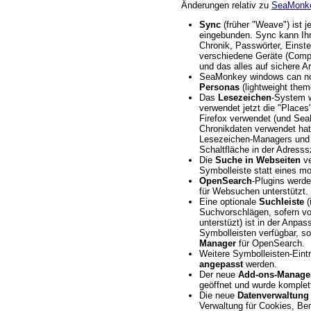
Änderungen relativ zu
SeaMonke
Sync
(früher "Weave") ist j
eingebunden. Sync kann Ih
Chronik, Passwörter, Einst
verschiedene Geräte (Compu
und das alles auf sichere A
SeaMonkey windows can no
Personas
(lightweight them
Das
Lesezeichen
-System w
verwendet jetzt die "Places"
Firefox verwendet (und Sea
Chronikdaten verwendet hat)
Lesezeichen-Managers und 
Schaltfläche in der Adresss
Die
Suche in Webseiten
ve
Symbolleiste statt eines m
OpenSearch
-Plugins werde
für Websuchen unterstützt.
Eine optionale
Suchleiste
(
Suchvorschlägen, sofern v
unterstüzt) ist in der Anpa
Symbolleisten verfügbar, s
Manager
für OpenSearch.
Weitere Symbolleisten-Eint
angepasst
werden.
Der neue
Add-ons-Manage
geöffnet und wurde komplett
Die neue
Datenverwaltung
Verwaltung für Cookies, Be