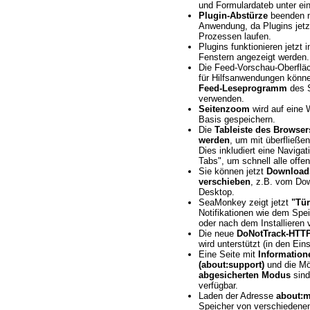
und Formulardateb unter ei
Plugin-Abstürze
beenden n
Anwendung, da Plugins jetzt
Prozessen laufen.
Plugins funktionieren jetzt 
Fenstern angezeigt werden.
Die Feed-Vorschau-Oberfläc
für Hilfsanwendungen könne
Feed-Leseprogramm
des 
verwenden.
Seitenzoom
wird auf eine 
Basis gespeichern.
Die
Tableiste des Browsers
werden
, um mit überfließ
Dies inkludiert eine Navigat
Tabs", um schnell alle offe
Sie können jetzt
Download
verschieben
, z.B. vom Do
Desktop.
SeaMonkey zeigt jetzt
"Tü
Notifikationen wie dem Spe
oder nach dem Installieren 
Die neue
DoNotTrack-HTTP
wird unterstützt (in den Eins
Eine Seite mit
Information
(about:support)
und die Mö
abgesicherten Modus
sind
verfügbar.
Laden der Adresse
about:
Speicher von verschiedene