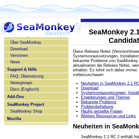
SeaMonkey 2.1
SeaMonkey deutsch
Candidat
Über SeaMonkey
Download
Diese Release Notes (Versionshinwe
Versionen
Systemvoraussetzungen, Installatio
bekannte Probleme von SeaMonkey 
News
aktualisieren die Release Notes, w
Support & Hilfe
erhalten. Es lohnt sich daher immer,
vorbeizuschauen.
FAQ: Übersetzung
Newsgroups
Neuheiten in SeaMonkey 2.1 R
Download
Docs (Englisch)
Systemvoraussetzungen, Installa
Add-Ons
Erweiterungen und Themes
Bekannte Probleme
SeaMonkey Project
Problembehebung
SeaMonkey Shop
Häufig gestellte Fragen
Weitere Ressourcen und Links
Mozilla
Neuheiten in SeaMonk
SeaMonkey 2.1 RC 2 enthält fol