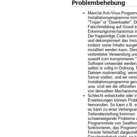
Problembehebung
Manche Anti-Virus-Progra
Installationsprogramme imm
"Trojan" or "Downloader". Di
Falschmeldung auf Grund ei
Erkennungsmechanismus im
Der fragwürdige Code kommt
und dekomprimiert das Inst
sodass seine Inhalte ausg
installiert werden kann. Die
verbreiteter Verwendung un
sowohl zum komprimieren "g
Software verwendet werden,
selbst is völlig in Ordnung.
Dateien routinemäßig, wenn
Server stellen, und wir ver
Installationsprogramme gen
usw. sind wie die offizielle
von denselben Mechanisme
Schlecht entwickelte oder i
Erweiterungen können Pro
hervorrufen. So kann z.B. e
es kann zu einer Verlangs
Seitendarstellung kommen. 
schwerwiegende Probleme a
Programmteile von SeaMon
funktionieren, das Programm
Fenster fehlerhaft dargestel
Geschwindigkeit sinkt, so 