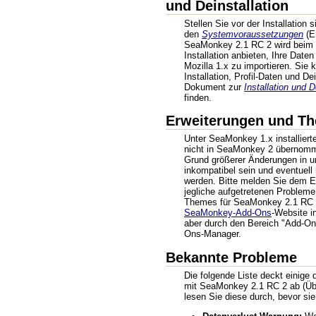
und Deinstallation
Stellen Sie vor der Installation 
den
Systemvoraussetzungen
(En
SeaMonkey 2.1 RC 2 wird beim e
Installation anbieten, Ihre Dat
Mozilla 1.x zu importieren. Sie 
Installation, Profil-Daten und De
Dokument zur
Installation und D
finden.
Erweiterungen und T
Unter SeaMonkey 1.x installier
nicht in SeaMonkey 2 übernom
Grund größerer Änderungen in un
inkompatibel sein und eventuell n
werden. Bitte melden Sie dem E
jegliche aufgetretenen Probleme
Themes für SeaMonkey 2.1 RC 
SeaMonkey-Add-Ons
-Website in
aber durch den Bereich "Add-On
Ons-Manager.
Bekannte Probleme
Die folgende Liste deckt einige
mit SeaMonkey 2.1 RC 2 ab (Über
lesen Sie diese durch, bevor s