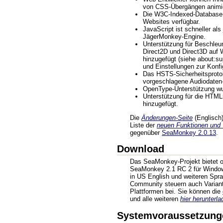
von CSS-Übergängen animi
Die W3C-Indexed-Database-A
Websites verfügbar.
JavaScript ist schneller als
JägerMonkey-Engine.
Unterstützung für Beschle
Direct2D und Direct3D auf
hinzugefügt (siehe about:su
und Einstellungen zur Konfi
Das HSTS-Sicherheitsprotok
vorgeschlagene Audiodaten-
OpenType-Unterstützung wu
Unterstützung für die HTM
hinzugefügt.
Die
Änderungen-Seite
(Englisch) 
Liste der
neuen Funktionen und
gegenüber
SeaMonkey 2.0.13
.
Download
Das SeaMonkey-Projekt bietet of
SeaMonkey 2.1 RC 2 für Windo
in US English und weiteren Sprac
Community steuern auch Variant
Plattformen bei. Sie können die
und alle weiteren
hier herunterla
Systemvoraussetzungen