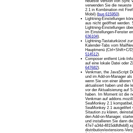
neueste Version von Sync 
verwenden Sie die neueste
2.1 in Kombination mit Fire
Mobil) (
bug 615950
).
Lightning-Einstellungen k
aus nicht geöffnet werden.
Lightning-Einstellungen übe
im Einstellungen-Fenster er
636104
).
Lightning-Tastaturkürzel z
Kalender-Tabs vom MailNe
Hauptmenü (Ctrl+Shift+C/D) 
514512
).
Composer entfernt Link-Inf
auf eine lokale Datei oder Zi
647682
).
Venkman, the JavaScript De
und im Add-on-Manager als 
wenn Sie von einer ältere
aktualisiert haben und die 
vor der Aktualisierung auf S
haben. Im Moment ist die n
Venkman auf addons.mozilla
SeaMonkey 2.1 kompatibel, 
SeaMonkey 2.1 ausgelifert w
Sitaution zu klären, deinst
den Add-on-Manager, start
und installieren Sie dann di
47e7-a34d-4815ddfdfeb8}.x
distribution/extensions-Ver