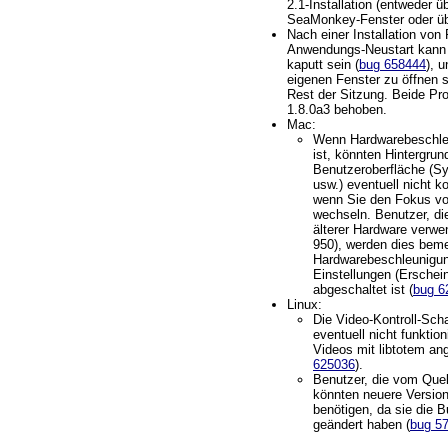
2.1-Installation (entweder ü
SeaMonkey-Fenster oder üb
Nach einer Installation von
Anwendungs-Neustart kann d
kaputt sein (
bug 658444
), 
eigenen Fenster zu öffnen s
Rest der Sitzung. Beide Pr
1.8.0a3 behoben.
Mac:
Wenn Hardwarebeschle
ist, könnten Hintergrun
Benutzeroberfläche (Sy
usw.) eventuell nicht ko
wenn Sie den Fokus vo
wechseln. Benutzer, d
älterer Hardware verwe
950), werden dies bem
Hardwarebeschleunigun
Einstellungen (Erschein
abgeschaltet ist (
bug 6
Linux:
Die Video-Kontroll-Sch
eventuell nicht funkti
Videos mit libtotem an
625036
).
Benutzer, die vom Quel
könnten neuere Versio
benötigen, da sie die 
geändert haben (
bug 5