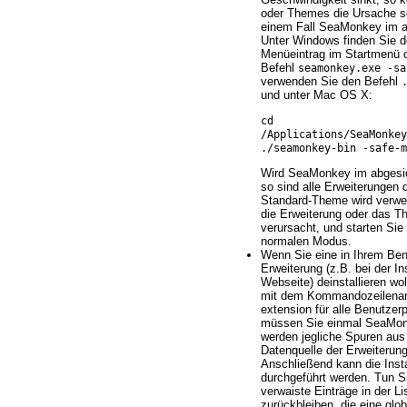
oder Themes die Ursache se
einem Fall SeaMonkey im a
Unter Windows finden Sie 
Menüeintrag im Startmenü 
Befehl
seamonkey.exe -sa
verwenden Sie den Befehl
und unter Mac OS X:
cd
/Applications/SeaMonke
./seamonkey-bin -safe-m
Wird SeaMonkey im abgesic
so sind alle Erweiterungen 
Standard-Theme wird verwen
die Erweiterung oder das T
verursacht, und starten Si
normalen Modus.
Wenn Sie eine in Ihrem Benut
Erweiterung (z.B. bei der In
Webseite) deinstallieren wo
mit dem Kommandozeilenargu
extension für alle Benutzerpr
müssen Sie einmal SeaMonk
werden jegliche Spuren aus 
Datenquelle der Erweiterun
Anschließend kann die Inst
durchgeführt werden. Tun Si
verwaiste Einträge in der L
zurückbleiben, die eine glob