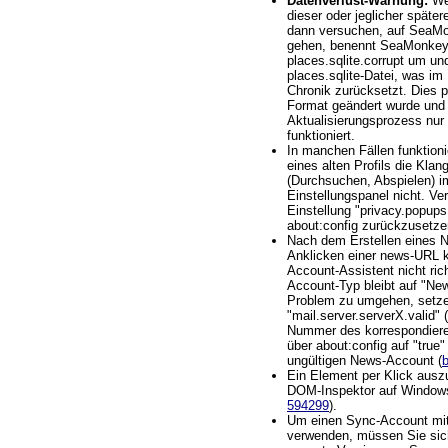
Datenverlust-Warnung:
Wen
dieser oder jeglicher späte
dann versuchen, auf SeaMo
gehen, benennt SeaMonkey 
places.sqlite.corrupt um und
places.sqlite-Datei, was im
Chronik zurücksetzt. Dies pa
Format geändert wurde und
Aktualisierungsprozess nur 
funktioniert.
In manchen Fällen funktioni
eines alten Profils die Klan
(Durchsuchen, Abspielen) i
Einstellungspanel nicht. Ve
Einstellung "privacy.popups
about:config zurückzusetze
Nach dem Erstellen eines 
Anklicken einer news-URL 
Account-Assistent nicht rich
Account-Typ bleibt auf "Ne
Problem zu umgehen, setzen
"mail.server.serverX.valid" 
Nummer des korrespondiere
über about:config auf "true
ungültigen News-Account (
Ein Element per Klick ausz
DOM-Inspektor auf Windows
594299
).
Um einen Sync-Account mit
verwenden, müssen Sie siche