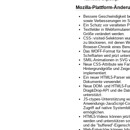
Mozilla-Plattform-Änder
Bessere Geschwindigkeit b
sowie Verbesserungen im S
Ein Schutz vor veralteten P
Textfelder in Webformularen
Größe verändert werden.
CSS-:visited-Selektoren w
zu blockieren, mit denen We
Browser-Chronik eines Benu
Das WOFF-Format für herun
Schriftarten wird jetzt unters
SMIL-Animationen in SVG we
Neue CSS-Attribute wie Far
Hintergrundgröße und Zeige
implementiert.
Ein neuer HTML5-Parser wir
Dokumente verwendet.
Neue DOM- und HTML5-Funk
Drag&Drop-API und die Date
unterstützt.
JS-ctypes-Unterstützung w
Anwendungs-JavaScript-Co
Zugriff auf native Systembi
ermöglichen.
HTML5-Videos können jetzt 
werden und unterstützen 
und die "buffered"-Eigensch
Web-Entwickler können Inh