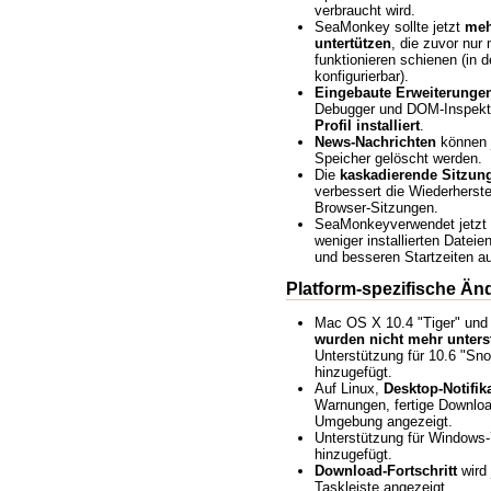
verbraucht wird.
SeaMonkey sollte jetzt
meh
untertützen
, die zuvor nur 
funktionieren schienen (in 
konfigurierbar).
Eingebaute Erweiterunge
Debugger und DOM-Inspekto
Profil installiert
.
News-Nachrichten
können j
Speicher gelöscht werden.
Die
kaskadierende Sitzun
verbessert die Wiederherst
Browser-Sitzungen.
SeaMonkeyverwendet jetzt
weniger installierten Datei
und besseren Startzeiten au
Platform-spezifische Ä
Mac OS X 10.4 "Tiger" un
wurden nicht mehr unters
Unterstützung für 10.6 "Sn
hinzugefügt.
Auf Linux,
Desktop-Notifik
Warnungen, fertige Downloa
Umgebung angezeigt.
Unterstützung für Windows-
hinzugefügt.
Download-Fortschritt
wird 
Taskleiste angezeigt.