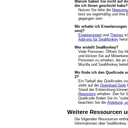
Warum haben Sie nicht auf die
die ich Ihnen geschickt habe?
Nutzen Sie bitte die
Newsgro
liest sie regelmäßig und Ihre 
gegangen sein.
Wo erhalte ich Erweiterunge
ons)?
Erweiterungen
und
Themes
kö
Add-ons für SeaMonkey
herun
Wer erstellt SeaMonkey?
Viele Personen. Öffnen Sie 
und klicken Sie auf Mitwirken
Personen zu erhalten, die an 
Mozilla und SeaMonkey beteili
Wo finde ich den Quellcode 
2?
Ein Tarball des Quellcodes 
steht auf der
Download-Seite
b
Stand der Entwicklung könne
Repository
erhalten. Den für
Quellcode finden Sie im "suite
beachten Sie die
Anleitung, u
Weitere Ressourcen u
Die folgenden Ressourcen enthal
Informationen über SeaMonkey 