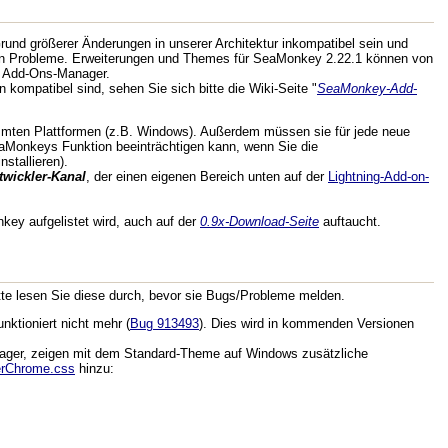
nd größerer Änderungen in unserer Architektur inkompatibel sein und
etenen Probleme. Erweiterungen und Themes für SeaMonkey 2.22.1 können von
im Add-Ons-Manager.
 kompatibel sind, sehen Sie sich bitte die Wiki-Seite "
SeaMonkey-Add-
immten Plattformen (z.B. Windows). Außerdem müssen sie für jede neue
aMonkeys Funktion beeinträchtigen kann, wenn Sie die
stallieren).
twickler-Kanal
, der einen eigenen Bereich unten auf der
Lightning-Add-on-
key aufgelistet wird, auch auf der
0.9x-Download-Seite
auftaucht.
tte lesen Sie diese durch, bevor sie Bugs/Probleme melden.
ktioniert nicht mehr (
Bug 913493
). Dies wird in kommenden Versionen
nager, zeigen mit dem Standard-Theme auf Windows zusätzliche
erChrome.css
hinzu: