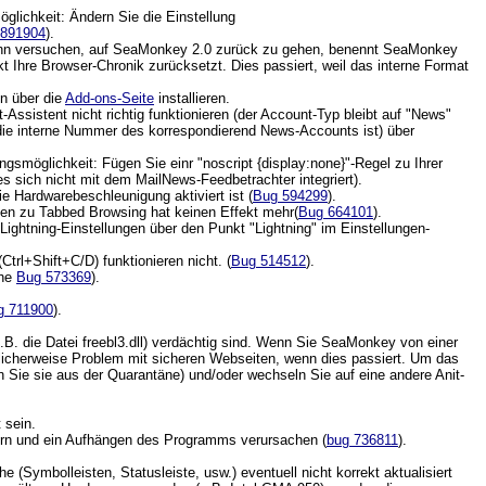
lichkeit: Ändern Sie die Einstellung
 891904
).
 dann versuchen, auf SeaMonkey 2.0 zurück zu gehen, benennt SeaMonkey
ekt Ihre Browser-Chronik zurücksetzt. Dies passiert, weil das interne Format
hn über die
Add-ons-Seite
installieren.
istent nicht richtig funktionieren (der Account-Typ bleibt auf "News"
 die interne Nummer des korrespondierend News-Accounts ist) über
gsmöglichkeit: Fügen Sie einr "noscript {display:none}"-Regel zu Ihrer
s sich nicht mit dem MailNews-Feedbetrachter integriert).
 Hardwarebeschleunigung aktiviert ist (
Bug 594299
).
ngen zu Tabbed Browsing hat keinen Effekt mehr(
Bug 664101
).
ightning-Einstellungen über den Punkt "Lightning" im Einstellungen-
rl+Shift+C/D) funktionieren nicht. (
Bug 514512
).
ehe
Bug 573369
).
g 711900
).
 die Datei freebl3.dll) verdächtig sind. Wenn Sie SeaMonkey von einer
öglicherweise Problem mit sicheren Webseiten, wenn dies passiert. Um das
en Sie sie aus der Quarantäne) und/oder wechseln Sie auf eine andere Anit-
 sein.
dern und ein Aufhängen des Programms verursachen (
bug 736811
).
(Symbolleisten, Statusleiste, usw.) eventuell nicht korrekt aktualisiert