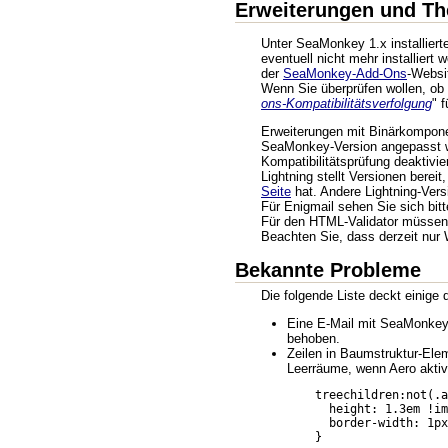
Erweiterungen und T
Unter SeaMonkey 1.x installier
eventuell nicht mehr installier
der
SeaMonkey-Add-Ons
-Websi
Wenn Sie überprüfen wollen, ob I
ons-Kompatibilitätsverfolgung
" 
Erweiterungen mit Binärkompone
SeaMonkey-Version angepasst we
Kompatibilitätsprüfung deaktivie
Lightning stellt Versionen bere
Seite
hat. Andere Lightning-Ver
Für Enigmail sehen Sie sich bit
Für den HTML-Validator müssen S
Beachten Sie, dass derzeit nur 
Bekannte Probleme
Die folgende Liste deckt einige
Eine E-Mail mit SeaMonkey 
behoben.
Zeilen in Baumstruktur-Ele
Leerräume, wenn Aero aktiv 
    treechildren:not(.a
      height: 1.3em !im
      border-width: 1px
    }