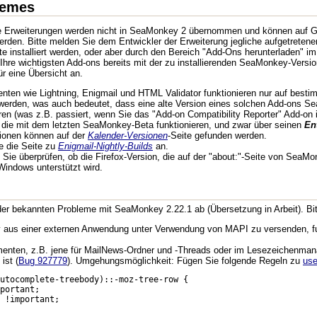
hemes
te Erweiterungen werden nicht in SeaMonkey 2 übernommen und können auf Gru
t werden. Bitte melden Sie dem Entwickler der Erweiterung jegliche aufgetr
te installiert werden, oder aber durch den Bereich "Add-Ons herunterladen" 
hre wichtigsten Add-ons bereits mit der zu installierenden SeaMonkey-Version
für eine Übersicht an.
nten wie Lightning, Enigmail und HTML Validator funktionieren nur auf best
rden, was auch bedeutet, dass eine alte Version eines solchen Add-ons Se
ren (was z.B. passiert, wenn Sie das "Add-on Compatibility Reporter" Add-on in
it, die mit dem letzten SeaMonkey-Beta funktionieren, und zwar über seinen
En
sionen können auf der
Kalender-Versionen
-Seite gefunden werden.
te die Seite zu
Enigmail-Nightly-Builds
an.
ie überprüfen, ob die Firefox-Version, die auf der "about:"-Seite von SeaMon
Windows unterstützt wird.
 der bekannten Probleme mit SeaMonkey 2.22.1 ab (Übersetzung in Arbeit). Bi
aus einer externen Anwendung unter Verwendung von MAPI zu versenden, fun
menten, z.B. jene für MailNews-Ordner und -Threads oder im Lesezeichenma
ist (
Bug 927779
). Umgehungsmöglichkeit: Fügen Sie folgende Regeln zu
us
utocomplete-treebody)::-moz-tree-row {

portant;

 !important;
