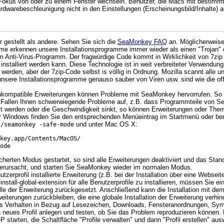
okus von oder zu einem Fenster wechseln. Benutzer, die Macs mit bestimmte
dwarebeschleunigung nicht in den Einstellungen (Erscheinungsbild/Inhalte) ab
 gestellt als andere. Sehen Sie sich die
SeaMonkey FAQ
an. Möglicherweise
e erkennen unsere Installationsprogramme immer wieder als einen "Trojan" o
nti-Virus-Programm. Der fragwürdige Code kommt in Wirklichkeit von 7zip u
nstalliert werden kann. Diese Technologie ist in weit verbreiteter Verwendu
werden, aber der 7zip-Code selbst is völlig in Ordnung. Mozilla scannt alle u
 unsere Installationsprogramme genauso sauber von Viren usw. sind wie die o
inkompatible Erweiterungen können Probleme mit SeaMonkey hervorrufen. So k
Fallen Ihnen schwerwiegende Probleme auf, z.B. dass Programmteile von Se
ellt werden oder die Geschwindigkeit sinkt, so können Erweiterungen oder Th
r Windows finden Sie den entsprechenden Menüeintrag im Startmenü oder be
und unter Mac OS X:
./seamonkey -safe-mode
key.app/Contents/MacOS/
ode
erten Modus gestartet, so sind alle Erweiterungen deaktiviert und das Stan
erursacht, und starten Sie SeaMonkey wieder im normalen Modus.
zerprofil installierte Erweiterung (z.B. bei der Installation über eine Websei
stall-global-extension für alle Benutzerprofile zu installieren, müssen Sie 
lle der Erweiterung zurückgesetzt. Anschließend kann die Installation mit d
weiterungen zurückbleiben, die eine globale Installation der Erweiterung verhin
 Verhalten in Bezug auf Lesezeichen, Downloads, Fensteranordnungen, Symbo
 neues Profil anlegen und testen, ob Sie das Problem reproduzieren können.
tarten, die Schaltfläche "Profile verwalten" und dann "Profil erstellen" aus