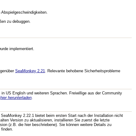
 Abspielgeschwindigkeiten.
ußen zu debuggen.
rde implementiert.
genüber
SeaMonkey 2.21
. Relevante behobene Sicherheitsprobleme
in US English und weiteren Sprachen. Freiwillige aus der Community
n
hier herunterladen
.
 SeaMonkey 2.22.1 bietet beim ersten Start nach der Installation nicht
lten Version zu aktualisieren, installieren Sie zuerst die letzte
ion (z.B. die hier beschriebene). Sie können weitere Details zu
 finden.