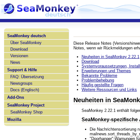
SeaMonkey deutsch
Über SeaMonkey
Diese Release Notes (Versionshinwe
Notes, wenn wir Rückmeldungen erha
Download
Versionen
Neuheiten in SeaMonkey 2.22.1
Download
News
Systemvoraussetzungen, Installa
Support & Hilfe
Erweiterungen und Themes
Bekannte Probleme
FAQ: Übersetzung
Problembehebung
Newsgroups
Häufig gestellte Fragen
Weitere Ressourcen und Links
Docs (Englisch)
Add-Ons
Neuheiten in SeaMonk
SeaMonkey Project
SeaMonkey 2.22.1 enthält folge
SeaMonkey Shop
SeaMonkey-spezifische
Mozilla
Die Nachrichtensortierung n
mailnews.sort_threads_by_r
"Doorhanger"-Warnungen für