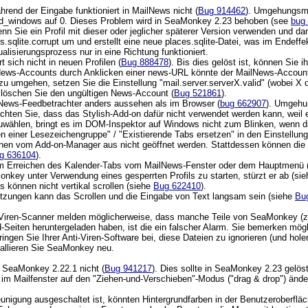
rend der Eingabe funktioniert in MailNews nicht (
Bug 914462
). Umgehungsmög
_windows auf 0. Dieses Problem wird in SeaMonkey 2.23 behoben (see
bug
n Sie ein Profil mit dieser oder jeglicher späterer Version verwenden und
es.sqlite.corrupt um und erstellt eine neue places.sqlite-Datei, was im Endeff
alisierungsprozess nur in eine Richtung funktioniert.
t sich nicht in neuen Profilen (
Bug 888478
). Bis dies gelöst ist, können Sie i
ews-Accounts durch Anklicken einer news-URL könnte der MailNews-Account-Ass
u umgehen, setzen Sie die Einstellung "mail.server.serverX.valid" (wobei X
r löschen Sie den ungültigen News-Account (
Bug 521861
).
News-Feedbetrachter anders aussehen als im Browser (
bug 662907
). Umgehun
hten Sie, dass das Stylish-Add-on dafür nicht verwendet werden kann, weil e
uwählen, bringt es im DOM-Inspektor auf Windows nicht zum Blinken, wenn die
en einer Lesezeichengruppe" / "Existierende Tabs ersetzen" in den Einstellu
nnen vom Add-on-Manager aus nicht geöffnet werden. Stattdessen können die L
g 636104
).
um Erreichen des Kalender-Tabs vom MailNews-Fenster oder dem Hauptmenü (Ct
key unter Verwendung eines gesperrten Profils zu starten, stürzt er ab (si
können nicht vertikal scrollen (siehe
Bug 622410
).
tzungen kann das Scrollen und die Eingabe von Text langsam sein (siehe
Bu
iren-Scanner melden möglicherweise, dass manche Teile von SeaMonkey (z.B.
ad-Seiten heruntergeladen haben, ist die ein falscher Alarm. Sie bemerken m
ngen Sie Ihrer Anti-Viren-Software bei, diese Dateien zu ignorieren (und hol
tallieren Sie SeaMonkey neu.
in SeaMonkey 2.22.1 nicht (
Bug 941217
). Dies sollte in SeaMonkey 2.23 gelöst
 im Mailfenster auf den "Ziehen-und-Verschieben"-Modus ("drag & drop") än
gung ausgeschaltet ist, könnten Hintergrundfarben in der Benutzeroberfläche 