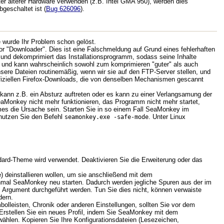
r älterer Hardware verwenden (z.B. Intel GMA 950), werden dies
geschaltet ist (
Bug 626096
).
 wurde Ihr Problem schon gelöst.
r "Downloader". Dies ist eine Falschmeldung auf Grund eines fehlerhaften
nd dekomprimiert das Installationsprogramm, sodass seine Inhalte
ng und kann wahrscheinlich sowohl zum komprimieren "guter" als auch
nsere Dateien routinemäßig, wenn wir sie auf den FTP-Server stellen, und
ffiziellen Firefox-Downloads, die von denselben Mechanismen gescannt
ann z.B. ein Absturz auftreten oder es kann zu einer Verlangsamung der
aMonkey nicht mehr funktionieren, das Programm nicht mehr startet,
emes die Ursache sein. Starten Sie in so einem Fall SeaMonkey im
nutzen Sie den Befehl
. Unter Linux
seamonkey.exe -safe-mode
dard-Theme wird verwendet. Deaktivieren Sie die Erweiterung oder das
te) deinstallieren wollen, um sie anschließend mit dem
einmal SeaMonkey neu starten. Dadurch werden jegliche Spuren aus der im
em Argument durchgeführt werden. Tun Sie dies nicht, können verwaiste
dern.
lleisten, Chronik oder anderen Einstellungen, sollten Sie vor dem
 Erstellen Sie ein neues Profil, indem Sie SeaMonkey mit dem
wählen. Kopieren Sie Ihre Konfigurationsdateien (Lesezeichen,