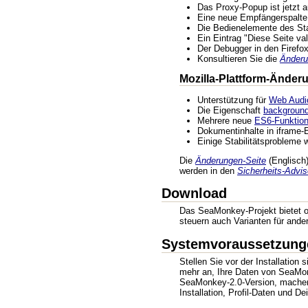
Das Proxy-Popup ist jetzt 
Eine neue Empfängerspalte 
Die Bedienelemente des Sta
Ein Eintrag "Diese Seite va
Der Debugger in den Firef
Konsultieren Sie die
Änderu
Mozilla-Plattform-Änder
Unterstützung für
Web Audi
Die Eigenschaft
background
Mehrere neue
ES6-Funktio
Dokumentinhalte in iframe-
Einige Stabilitätsprobleme
Die
Änderungen-Seite
(Englisch) 
werden in den
Sicherheits-Advi
Download
Das SeaMonkey-Projekt bietet o
steuern auch Varianten für ande
Systemvoraussetzungen
Stellen Sie vor der Installation
mehr an, Ihre Daten von SeaMonk
SeaMonkey-2.0-Version, machen Si
Installation, Profil-Daten und D