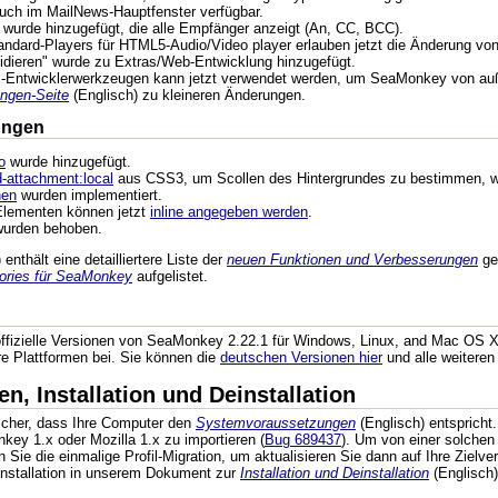
auch im MailNews-Hauptfenster verfügbar.
wurde hinzugefügt, die alle Empfänger anzeigt (An, CC, BCC).
ndard-Players für HTML5-Audio/Video player erlauben jetzt die Änderung von
lidieren" wurde zu Extras/Web-Entwicklung hinzugefügt.
ox-Entwicklerwerkzeugen kann jetzt verwendet werden, um SeaMonkey von a
ngen-Seite
(Englisch) zu kleineren Änderungen.
ungen
o
wurde hinzugefügt.
-attachment:local
aus CSS3, um Scollen des Hintergrundes zu bestimmen, wu
nen
wurden implementiert.
Elementen können jetzt
inline angegeben werden
.
 wurden behoben.
enthält eine detailliertere Liste der
neuen Funktionen und Verbesserungen
ge
sories für SeaMonkey
aufgelistet.
ffizielle Versionen von SeaMonkey 2.22.1 für Windows, Linux, and Mac OS X 
re Plattformen bei. Sie können die
deutschen Versionen hier
und alle weitere
, Installation und Deinstallation
 sicher, dass Ihre Computer den
Systemvoraussetzungen
(Englisch) entspricht.
ey 1.x oder Mozilla 1.x zu importieren (
Bug 689437
). Um von einer solchen a
e die einmalige Profil-Migration, um aktualisieren Sie dann auf Ihre Zielvers
einstallation in unserem Dokument zur
Installation und Deinstallation
(Englisch)