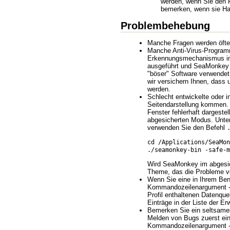
werden, wenn Sie den F
bemerken, wenn sie Har
Problembehebung
Manche Fragen werden öfter
Manche Anti-Virus-Programm
Erkennungsmechanismus im A
ausgeführt und SeaMonkey i
"böser" Software verwendet 
wir versichern Ihnen, dass
werden.
Schlecht entwickelte oder 
Seitendarstellung kommen. 
Fenster fehlerhaft dargest
abgesicherten Modus. Unte
verwenden Sie den Befehl
cd /Applications/SeaMon
./seamonkey-bin -safe-m
Wird SeaMonkey im abgesich
Theme, das die Probleme v
Wenn Sie eine in Ihrem Benut
Kommandozeilenargument -in
Profil enthaltenen Datenque
Einträge in der Liste der Er
Bemerken Sie ein seltsames
Melden von Bugs zuerst ein
Kommandozeilenargument -P s