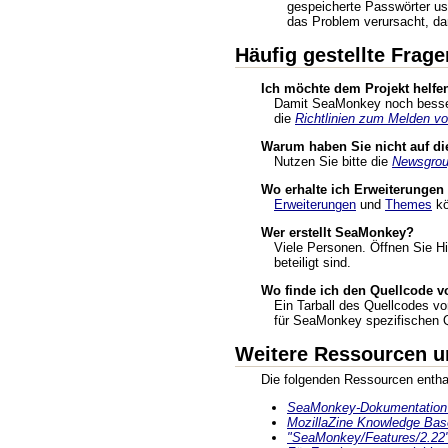
gespeicherte Passwörter usw
das Problem verursacht, da
Häufig gestellte Frage
Ich möchte dem Projekt helfen
Damit SeaMonkey noch besser 
die
Richtlinien zum Melden vo
Warum haben Sie nicht auf die
Nutzen Sie bitte die
Newsgro
Wo erhalte ich Erweiterunge
Erweiterungen
und
Themes
kö
Wer erstellt SeaMonkey?
Viele Personen. Öffnen Sie H
beteiligt sind.
Wo finde ich den Quellcode 
Ein Tarball des Quellcodes v
für SeaMonkey spezifischen Qu
Weitere Ressourcen u
Die folgenden Ressourcen enthal
SeaMonkey-Dokumentation 
MozillaZine Knowledge Bas
"SeaMonkey/Features/2.22"