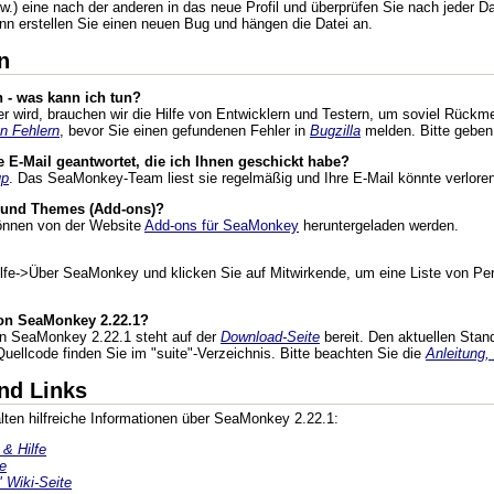
.) eine nach der anderen in das neue Profil und überprüfen Sie nach jeder Date
nn erstellen Sie einen neuen Bug und hängen die Datei an.
n
 - was kann ich tun?
wird, brauchen wir die Hilfe von Entwicklern und Testern, um soviel Rückmel
n Fehlern
, bevor Sie einen gefundenen Fehler in
Bugzilla
melden. Bitte geben
 E-Mail geantwortet, die ich Ihnen geschickt habe?
up
. Das SeaMonkey-Team liest sie regelmäßig und Ihre E-Mail könnte verlore
n und Themes (Add-ons)?
nnen von der Website
Add-ons für SeaMonkey
heruntergeladen werden.
ilfe->Über SeaMonkey und klicken Sie auf Mitwirkende, um eine Liste von Pe
von SeaMonkey 2.22.1?
on SeaMonkey 2.22.1 steht auf der
Download-Seite
bereit. Den aktuellen Sta
ellcode finden Sie im "suite"-Verzeichnis. Bitte beachten Sie die
Anleitung,
nd Links
ten hilfreiche Informationen über SeaMonkey 2.22.1:
& Hilfe
e
 Wiki-Seite