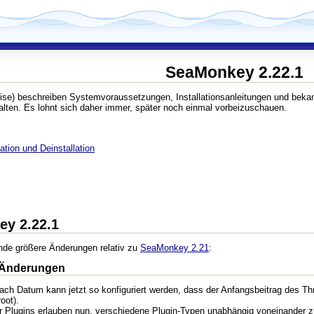
SeaMonkey 2.22.1
ise) beschreiben Systemvoraussetzungen, Installationsanleitungen und beka
lten. Es lohnt sich daher immer, später noch einmal vorbeizuschauen.
tion und Deinstallation
ey 2.22.1
nde größere Änderungen relativ zu
SeaMonkey 2.21
:
 Änderungen
ach Datum kann jetzt so konfiguriert werden, dass der Anfangsbeitrag des Thr
oot).
 Plugins erlauben nun, verschiedene Plugin-Typen unabhängig voneinander zu