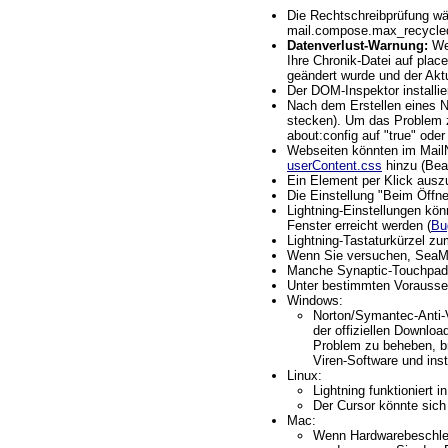
Die Rechtschreibprüfung wäh
mail.compose.max_recycled
Datenverlust-Warnung:
Wen
Ihre Chronik-Datei auf plac
geändert wurde und der Aktu
Der DOM-Inspektor installier
Nach dem Erstellen eines N
stecken). Um das Problem z
about:config auf "true" ode
Webseiten könnten im Mail
userContent.css
hinzu (Beac
Ein Element per Klick ausz
Die Einstellung "Beim Öffn
Lightning-Einstellungen kö
Fenster erreicht werden (
Bu
Lightning-Tastaturkürzel z
Wenn Sie versuchen, SeaMon
Manche Synaptic-Touchpads 
Unter bestimmten Vorausse
Windows:
Norton/Symantec-Anti-V
der offiziellen Downlo
Problem zu beheben, bri
Viren-Software und ins
Linux:
Lightning funktioniert 
Der Cursor könnte sich
Mac:
Wenn Hardwarebeschleuni