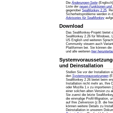
Die
Änderungen-Seite
(Englisch) 
Liste der
neuen Funktionen und
gegenüber
SeaMonkey 2.25
. R
Sicherheitsprobleme werden in
Advisories für SeaMonkey
aufgel
Download
Das SeaMonkey-Projekt bietet of
SeaMonkey 2.26 für Windows, L
US English und weiteren Sprache
Community steuern auch Variant
Plattformen bei. Sie können die
und alle weiteren
hier herunterla
Systemvoraussetzungen
und Deinstallation
Stellen Sie vor der Installation 
den
Systemvoraussetzungen
(En
SeaMonkey 2.26 bietet beim ers
Installation nicht mehr an, Ihr
oder Mozilla 1.x zu importieren (
einer solchen alten Version zu ak
Sie zuerst die letzte SeaMonke
die einmalige Profil-Migration, 
auf Ihre Zielversion (z.B. die hi
können weitere Details zu Install
Deinstallation in unserem Doku