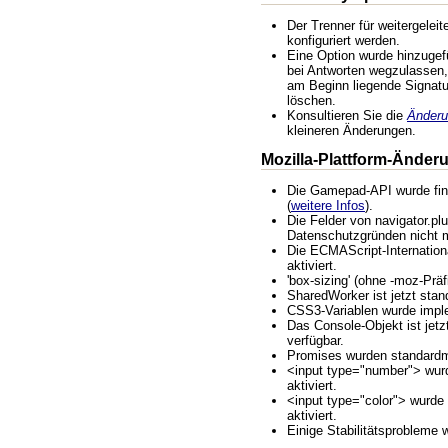
Der Trenner für weitergeleit
konfiguriert werden.
Eine Option wurde hinzugef
bei Antworten wegzulassen,
am Beginn liegende Signatu
löschen.
Konsultieren Sie die
Änderu
kleineren Änderungen.
Mozilla-Plattform-Änder
Die Gamepad-API wurde final
(
weitere Infos
).
Die Felder von navigator.pl
Datenschutzgründen nicht m
Die ECMAScript-Internation
aktiviert.
'box-sizing' (ohne -moz-Präf
SharedWorker ist jetzt stan
CSS3-Variablen wurde imple
Das Console-Objekt ist jet
verfügbar.
Promises wurden standardmä
<input type="number"> wur
aktiviert.
<input type="color"> wurde
aktiviert.
Einige Stabilitätsprobleme