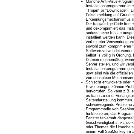
Manche Anti-Virus-Progra
Installationsprogramme imm
"Trojan" or "Downloader". Di
Falschmeldung auf Grund ei
Erkennungsmechanismus im
Der fragwürdige Code kommt
und dekomprimiert das Inst
sodass seine Inhalte ausg
installiert werden kann. Die
verbreiteter Verwendung un
sowohl zum komprimieren "g
Software verwendet werden,
selbst is völlig in Ordnung.
Dateien routinemäßig, wenn
Server stellen, und wir ver
Installationsprogramme gen
usw. sind wie die offizielle
von denselben Mechanisme
Schlecht entwickelte oder i
Erweiterungen können Pro
hervorrufen. So kann z.B. e
es kann zu einer Verlangs
Seitendarstellung kommen. 
schwerwiegende Probleme a
Programmteile von SeaMon
funktionieren, das Programm
Fenster fehlerhaft dargestel
Geschwindigkeit sinkt, so 
oder Themes die Ursache se
einem Fall SeaMonkey im a