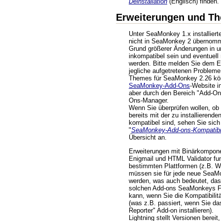
Deinstallation
(Englisch) finden.
Erweiterungen und T
Unter SeaMonkey 1.x installier
nicht in SeaMonkey 2 übernom
Grund größerer Änderungen in un
inkompatibel sein und eventuell n
werden. Bitte melden Sie dem E
jegliche aufgetretenen Probleme
Themes für SeaMonkey 2.26 kö
SeaMonkey-Add-Ons
-Website in
aber durch den Bereich "Add-On
Ons-Manager.
Wenn Sie überprüfen wollen, ob 
bereits mit der zu installieren
kompatibel sind, sehen Sie sich 
"
SeaMonkey-Add-ons-Kompatibil
Übersicht an.
Erweiterungen mit Binärkompone
Enigmail und HTML Validator fun
bestimmten Plattformen (z.B. 
müssen sie für jede neue SeaM
werden, was auch bedeutet, dass
solchen Add-ons SeaMonkeys Fu
kann, wenn Sie die Kompatibilit
(was z.B. passiert, wenn Sie da
Reporter" Add-on installieren).
Lightning stellt Versionen bereit