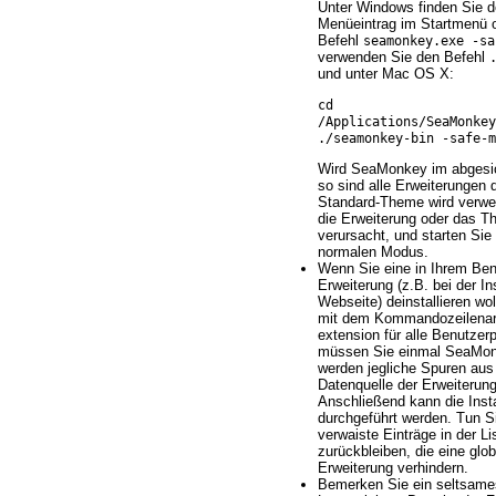
Unter Windows finden Sie 
Menüeintrag im Startmenü 
Befehl
seamonkey.exe -sa
verwenden Sie den Befehl
und unter Mac OS X:
cd
/Applications/SeaMonke
./seamonkey-bin -safe-m
Wird SeaMonkey im abgesic
so sind alle Erweiterungen 
Standard-Theme wird verwen
die Erweiterung oder das T
verursacht, und starten Si
normalen Modus.
Wenn Sie eine in Ihrem Benut
Erweiterung (z.B. bei der In
Webseite) deinstallieren wo
mit dem Kommandozeilenargu
extension für alle Benutzerpr
müssen Sie einmal SeaMonk
werden jegliche Spuren aus 
Datenquelle der Erweiterun
Anschließend kann die Inst
durchgeführt werden. Tun Si
verwaiste Einträge in der L
zurückbleiben, die eine glob
Erweiterung verhindern.
Bemerken Sie ein seltsames