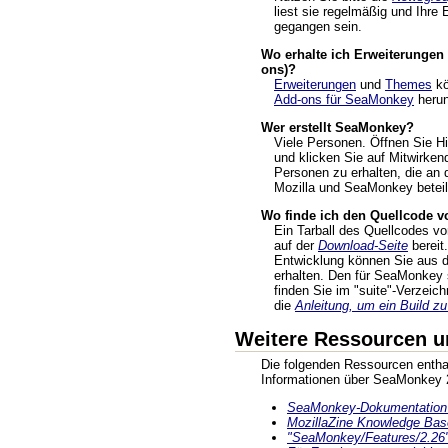
liest sie regelmäßig und Ihre 
gegangen sein.
Wo erhalte ich Erweiterunge
ons)?
Erweiterungen
und
Themes
kö
Add-ons für SeaMonkey
herun
Wer erstellt SeaMonkey?
Viele Personen. Öffnen Sie 
und klicken Sie auf Mitwirken
Personen zu erhalten, die an 
Mozilla und SeaMonkey beteili
Wo finde ich den Quellcode 
Ein Tarball des Quellcodes v
auf der
Download-Seite
bereit
Entwicklung können Sie aus
erhalten. Den für SeaMonkey 
finden Sie im "suite"-Verzeich
die
Anleitung, um ein Build zu
Weitere Ressourcen u
Die folgenden Ressourcen enthal
Informationen über SeaMonkey 
SeaMonkey-Dokumentation 
MozillaZine Knowledge Bas
"SeaMonkey/Features/2.26"