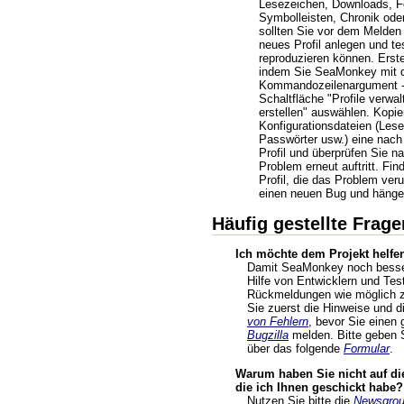
Lesezeichen, Downloads, F
Symbolleisten, Chronik ode
sollten Sie vor dem Melden
neues Profil anlegen und t
reproduzieren können. Erstel
indem Sie SeaMonkey mit
Kommandozeilenargument -P
Schaltfläche "Profile verwal
erstellen" auswählen. Kopie
Konfigurationsdateien (Les
Passwörter usw.) eine nach
Profil und überprüfen Sie n
Problem erneut auftritt. Fin
Profil, die das Problem veru
einen neuen Bug und hängen
Häufig gestellte Frage
Ich möchte dem Projekt helfen
Damit SeaMonkey noch besser
Hilfe von Entwicklern und Tes
Rückmeldungen wie möglich zu
Sie zuerst die Hinweise und d
von Fehlern
, bevor Sie einen 
Bugzilla
melden. Bitte geben
über das folgende
Formular
.
Warum haben Sie nicht auf die
die ich Ihnen geschickt habe?
Nutzen Sie bitte die
Newsgro