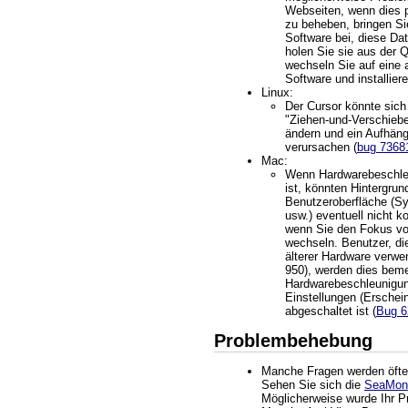
Webseiten, wenn dies 
zu beheben, bringen Sie
Software bei, diese Dat
holen Sie sie aus der 
wechseln Sie auf eine a
Software und installie
Linux:
Der Cursor könnte sich
"Ziehen-und-Verschiebe
ändern und ein Aufhä
verursachen (
bug 7368
Mac:
Wenn Hardwarebeschle
ist, könnten Hintergrun
Benutzeroberfläche (Sy
usw.) eventuell nicht ko
wenn Sie den Fokus vo
wechseln. Benutzer, d
älterer Hardware verwe
950), werden dies bem
Hardwarebeschleunigun
Einstellungen (Erschein
abgeschaltet ist (
Bug 6
Problembehebung
Manche Fragen werden öfter 
Sehen Sie sich die
SeaMon
Möglicherweise wurde Ihr P