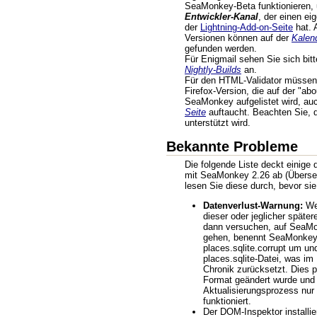
SeaMonkey-Beta funktionieren, 
Entwickler-Kanal
, der einen ei
der
Lightning-Add-on-Seite
hat. 
Versionen können auf der
Kalen
gefunden werden.
Für Enigmail sehen Sie sich bit
Nightly-Builds
an.
Für den HTML-Validator müssen 
Firefox-Version, die auf der "abo
SeaMonkey aufgelistet wird, au
Seite
auftaucht. Beachten Sie, 
unterstützt wird.
Bekannte Probleme
Die folgende Liste deckt einige
mit SeaMonkey 2.26 ab (Übersetz
lesen Sie diese durch, bevor s
Datenverlust-Warnung:
Wen
dieser oder jeglicher späte
dann versuchen, auf SeaMo
gehen, benennt SeaMonkey 
places.sqlite.corrupt um und
places.sqlite-Datei, was im
Chronik zurücksetzt. Dies pa
Format geändert wurde und
Aktualisierungsprozess nur 
funktioniert.
Der DOM-Inspektor installier