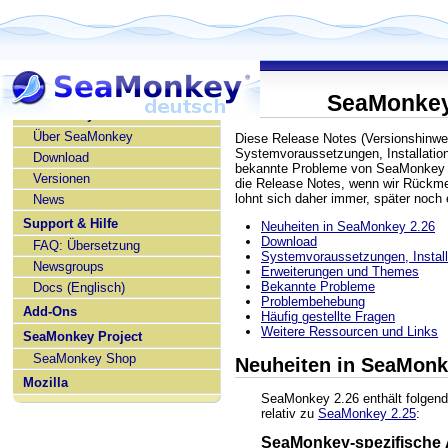
SeaMonkey
SeaMonkey deutsch
Über SeaMonkey
Diese Release Notes (Versionshinwe
Systemvoraussetzungen, Installatio
Download
bekannte Probleme von SeaMonkey 2.
Versionen
die Release Notes, wenn wir Rückme
lohnt sich daher immer, später noch
News
Support & Hilfe
Neuheiten in SeaMonkey 2.26
Download
FAQ: Übersetzung
Systemvoraussetzungen, Installa
Newsgroups
Erweiterungen und Themes
Bekannte Probleme
Docs (Englisch)
Problembehebung
Add-Ons
Häufig gestellte Fragen
Weitere Ressourcen und Links
SeaMonkey Project
SeaMonkey Shop
Neuheiten in SeaMonk
Mozilla
SeaMonkey 2.26 enthält folgen
relativ zu
SeaMonkey 2.25
:
SeaMonkey-spezifische