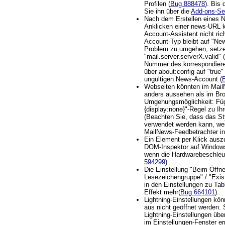
Profilen (
Bug 888478
). Bis 
Sie ihn über die
Add-ons-Se
Nach dem Erstellen eines 
Anklicken einer news-URL 
Account-Assistent nicht rich
Account-Typ bleibt auf "Ne
Problem zu umgehen, setzen
"mail.server.serverX.valid" 
Nummer des korrespondiere
über about:config auf "true
ungültigen News-Account (
Webseiten könnten im Mail
anders aussehen als im Bro
Umgehungsmöglichkeit: Füge
{display:none}"-Regel zu Ih
(Beachten Sie, dass das Sty
verwendet werden kann, wei
MailNews-Feedbetrachter int
Ein Element per Klick ausz
DOM-Inspektor auf Windows
wenn die Hardwarebeschleuni
594299
).
Die Einstellung "Beim Öffne
Lesezeichengruppe" / "Exis
in den Einstellungen zu Ta
Effekt mehr(
Bug 664101
).
Lightning-Einstellungen k
aus nicht geöffnet werden.
Lightning-Einstellungen übe
im Einstellungen-Fenster er