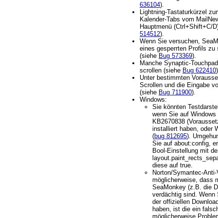
636104
).
Lightning-Tastaturkürzel z
Kalender-Tabs vom MailNe
Hauptmenü (Ctrl+Shift+C/D) 
514512
).
Wenn Sie versuchen, SeaM
eines gesperrten Profils zu 
(siehe
Bug 573369
).
Manche Synaptic-Touchpads
scrollen (siehe
Bug 622410
)
Unter bestimmten Vorausse
Scrollen und die Eingabe v
(siehe
Bug 711900
).
Windows:
Sie könnten Testdarste
wenn Sie auf Windows 
KB2670838 (Vorausset
installiert haben, ode
(
bug 812695
). Umgehu
Sie auf about:config, e
Bool-Einstellung mit 
layout.paint_rects_sep
diese auf true.
Norton/Symantec-Anti-
möglicherweise, dass 
SeaMonkey (z.B. die Dat
verdächtig sind. Wenn
der offiziellen Downloa
haben, ist die ein fals
möglicherweise Proble