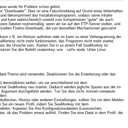
ise wurde Ihr Problem schon gelöst.
r "Downloader". Dies ist eine Falschmeldung auf Grund eines fehlerhaften
nd dekomprimiert das Installationsprogramm, sodass seine Inhalte
ng und kann wahrscheinlich sowohl zum komprimieren "guter" als auch
nsere Dateien routinemäßig, wenn wir sie auf den FTP-Server stellen, und
ffiziellen Firefox-Downloads, die von denselben Mechanismen gescannt
ann z.B. ein Absturz auftreten oder es kann zu einer Verlangsamung der
aMonkey nicht mehr funktionieren, das Programm nicht mehr startet,
emes die Ursache sein. Starten Sie in so einem Fall SeaMonkey im
nutzen Sie den Befehl
. Unter Linux
seamonkey.exe -safe-mode
dard-Theme wird verwendet. Deaktivieren Sie die Erweiterung oder das
te) deinstallieren wollen, um sie anschließend mit dem
einmal SeaMonkey neu starten. Dadurch werden jegliche Spuren aus der im
em Argument durchgeführt werden. Tun Sie dies nicht, können verwaiste
dern.
lleisten, History oder anderen Einstellungen, sollten Sie vor dem Melden
en Sie ein neues Profil, indem Sie SeaMonkey mit dem
wählen. Kopieren Sie Ihre Konfigurationsdateien (Lesezeichen,
i, ob das Problem erneut auftritt. Finden Sie eine Datei in dem Profil, die