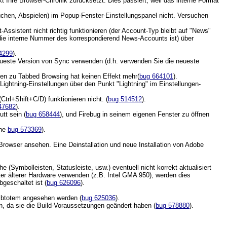
ekt Ihre Browser-Chronik zurücksetzt. Dies passiert, weil das interne Format
suchen, Abspielen) im Popup-Fenster-Einstellungspanel nicht. Versuchen
istent nicht richtig funktionieren (der Account-Typ bleibt auf "News"
 die interne Nummer des korrespondierend News-Accounts ist) über
4299
).
ueste Version von Sync verwenden (d.h. verwenden Sie die neueste
ngen zu Tabbed Browsing hat keinen Effekt mehr(
bug 664101
).
ightning-Einstellungen über den Punkt "Lightning" im Einstellungen-
rl+Shift+C/D) funktionieren nicht. (
bug 514512
).
47682
).
tt sein (
bug 658444
), und Firebug in seinem eigenen Fenster zu öffnen
ehe
bug 573369
).
owser ansehen. Eine Deinstallation und neue Installation von Adobe
(Symbolleisten, Statusleiste, usw.) eventuell nicht korrekt aktualisiert
r älterer Hardware verwenden (z.B. Intel GMA 950), werden dies
geschaltet ist (
bug 626096
).
 libtotem angesehen werden (
bug 625036
).
n, da sie die Build-Voraussetzungen geändert haben (
bug 578880
).