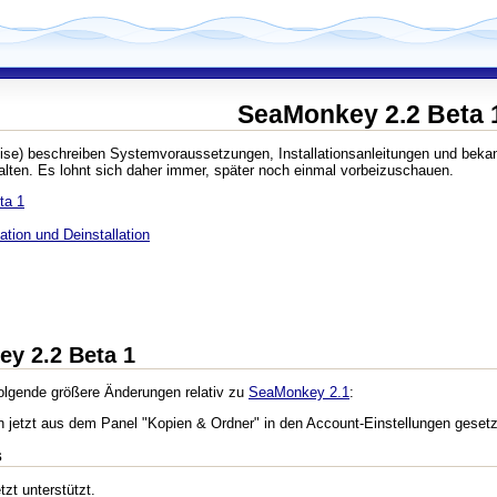
SeaMonkey 2.2 Beta 
ise) beschreiben Systemvoraussetzungen, Installationsanleitungen und beka
lten. Es lohnt sich daher immer, später noch einmal vorbeizuschauen.
ta 1
tion und Deinstallation
ey 2.2 Beta 1
olgende größere Änderungen relativ zu
SeaMonkey 2.1
:
n jetzt aus dem Panel "Kopien & Ordner" in den Account-Einstellungen gesetz
s
zt unterstützt.