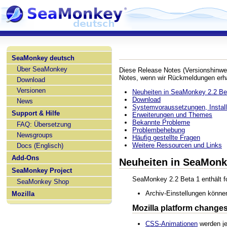
SeaMonkey deutsch
Über SeaMonkey
Diese Release Notes (Versionshinwe
Notes, wenn wir Rückmeldungen erha
Download
Versionen
Neuheiten in SeaMonkey 2.2 Be
Download
News
Systemvoraussetzungen, Installa
Support & Hilfe
Erweiterungen und Themes
Bekannte Probleme
FAQ: Übersetzung
Problembehebung
Newsgroups
Häufig gestellte Fragen
Weitere Ressourcen und Links
Docs (Englisch)
Add-Ons
Neuheiten in SeaMonk
SeaMonkey Project
SeaMonkey 2.2 Beta 1 enthält f
SeaMonkey Shop
Archiv-Einstellungen könne
Mozilla
Mozilla platform change
CSS-Animationen
werden jet