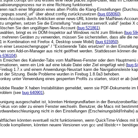
es.sqlite.corrupt um und erstellt eine neue places.sqlite-Datei, was im Endeff
alisierungsprozess nur in eine Richtung funktioniert.
eren nach einer Migration eines alten Profils die Klang-Einstellungen (Durch
cy.popups.sound_url" über about:config zurückzusetzen (
bug 658060
).
ews-Accounts durch Anklicken einer news-URL könnte der MailNews-Account-Ass
u umgehen, setzen Sie die Einstellung "mail.server.serverX.valid" (wobei X
r löschen Sie den ungültigen News-Account (
bug 521861
).
uwählen, bringt es im DOM-Inspektor auf Windows nicht zum Blinken (
bug 59
mehreren Geräten zu verwenden, müssen Sie sicherstellen, dass alle die ne
 in Kombination mit Firefox 4, Desktop sowie Mobil) (
bug 615950
).
en einer Lesezeichengruppe" / "Existierende Tabs ersetzen" in den Einstellu
nnen vom Add-on-Manager aus nicht geöffnet werden. Stattdessen können die L
g 636104
).
um Erreichen des Kalender-Tabs vom MailNews-Fenster oder dem Hauptmenü (Ct
mationen, wenn ein Link auf eine lokale Datei oder Ziel eingefügt wird (
bug 6
 Firebug 1.7.x und einem Anwendungs-Neustart kann die Navigationsleiste kapu
est der Sitzung. Beide Probleme wurden in Firebug 1.8.0a3 behoben.
key unter Verwendung eines gesperrten Profils zu starten, stürzt er ab (si
dobe Reader X haben Instabilitäten gemeldet, wenn sie PDF-Dokumente im Br
Problem (see
bug 640901
).
gung ausgeschaltet ist, könnten Hintergrundfarben in der Benutzeroberfläche 
okus von oder zu einem Fenster wechseln. Benutzer, die Macs mit bestimmte
dwarebeschleunigung nicht in den Einstellungen (Erscheinungsbild/Inhalte) ab
altflächen könnten eventuell nicht funktionieren, wenn QuickTime-Videos mit
lcode kompilieren, könnten neuere Versionen von gcc und libstdc++ benötige