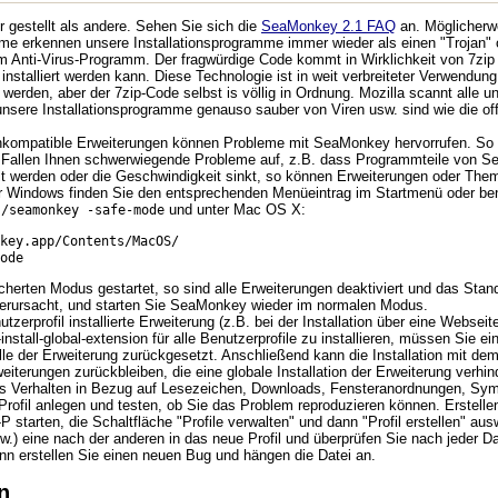
 gestellt als andere. Sehen Sie sich die
SeaMonkey 2.1 FAQ
an. Möglicherwe
e erkennen unsere Installationsprogramme immer wieder als einen "Trojan" o
nti-Virus-Programm. Der fragwürdige Code kommt in Wirklichkeit von 7zip u
nstalliert werden kann. Diese Technologie ist in weit verbreiteter Verwendu
werden, aber der 7zip-Code selbst is völlig in Ordnung. Mozilla scannt alle u
 unsere Installationsprogramme genauso sauber von Viren usw. sind wie die o
inkompatible Erweiterungen können Probleme mit SeaMonkey hervorrufen. So k
Fallen Ihnen schwerwiegende Probleme auf, z.B. dass Programmteile von Se
ellt werden oder die Geschwindigkeit sinkt, so können Erweiterungen oder Th
r Windows finden Sie den entsprechenden Menüeintrag im Startmenü oder be
und unter Mac OS X:
./seamonkey -safe-mode
key.app/Contents/MacOS/
ode
erten Modus gestartet, so sind alle Erweiterungen deaktiviert und das Stan
erursacht, und starten Sie SeaMonkey wieder im normalen Modus.
zerprofil installierte Erweiterung (z.B. bei der Installation über eine Websei
stall-global-extension für alle Benutzerprofile zu installieren, müssen Sie 
lle der Erweiterung zurückgesetzt. Anschließend kann die Installation mit d
weiterungen zurückbleiben, die eine globale Installation der Erweiterung verhin
 Verhalten in Bezug auf Lesezeichen, Downloads, Fensteranordnungen, Symbo
Profil anlegen und testen, ob Sie das Problem reproduzieren können. Erstell
tarten, die Schaltfläche "Profile verwalten" und dann "Profil erstellen" aus
.) eine nach der anderen in das neue Profil und überprüfen Sie nach jeder Date
nn erstellen Sie einen neuen Bug und hängen die Datei an.
n