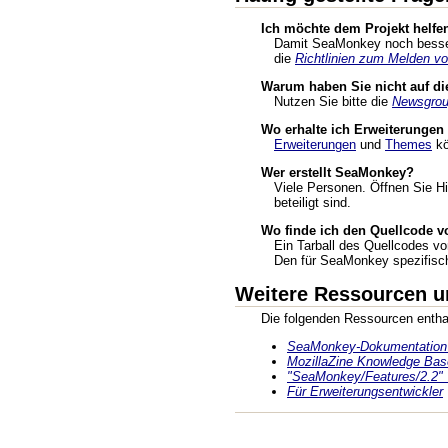
Ich möchte dem Projekt helfen
Damit SeaMonkey noch besser 
die
Richtlinien zum Melden vo
Warum haben Sie nicht auf die
Nutzen Sie bitte die
Newsgro
Wo erhalte ich Erweiterunge
Erweiterungen
und
Themes
kö
Wer erstellt SeaMonkey?
Viele Personen. Öffnen Sie H
beteiligt sind.
Wo finde ich den Quellcode v
Ein Tarball des Quellcodes v
Den für SeaMonkey spezifische
Weitere Ressourcen u
Die folgenden Ressourcen enthal
SeaMonkey-Dokumentation 
MozillaZine Knowledge Bas
"SeaMonkey/Features/2.2" 
Für Erweiterungsentwickler