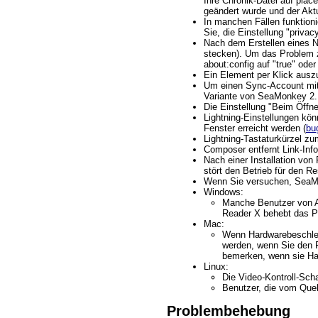
Ihre Chronik-Datei auf plac
geändert wurde und der Aktu
In manchen Fällen funktioni
Sie, die Einstellung "priva
Nach dem Erstellen eines N
stecken). Um das Problem z
about:config auf "true" ode
Ein Element per Klick ausz
Um einen Sync-Account mit 
Variante von SeaMonkey 2.1
Die Einstellung "Beim Öffn
Lightning-Einstellungen kö
Fenster erreicht werden (
bu
Lightning-Tastaturkürzel z
Composer entfernt Link-Infor
Nach einer Installation von
stört den Betrieb für den R
Wenn Sie versuchen, SeaMon
Windows:
Manche Benutzer von A
Reader X behebt das 
Mac:
Wenn Hardwarebeschleuni
werden, wenn Sie den F
bemerken, wenn sie Har
Linux:
Die Video-Kontroll-Sch
Benutzer, die vom Quel
Problembehebung