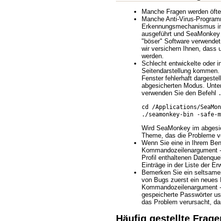
Manche Fragen werden öfter
Manche Anti-Virus-Programm
Erkennungsmechanismus im A
ausgeführt und SeaMonkey i
"böser" Software verwendet 
wir versichern Ihnen, dass
werden.
Schlecht entwickelte oder 
Seitendarstellung kommen. 
Fenster fehlerhaft dargest
abgesicherten Modus. Unte
verwenden Sie den Befehl
cd /Applications/SeaMon
./seamonkey-bin -safe-m
Wird SeaMonkey im abgesich
Theme, das die Probleme v
Wenn Sie eine in Ihrem Benut
Kommandozeilenargument -in
Profil enthaltenen Datenque
Einträge in der Liste der Er
Bemerken Sie ein seltsames
von Bugs zuerst ein neues 
Kommandozeilenargument -P s
gespeicherte Passwörter usw
das Problem verursacht, da
Häufig gestellte Frage