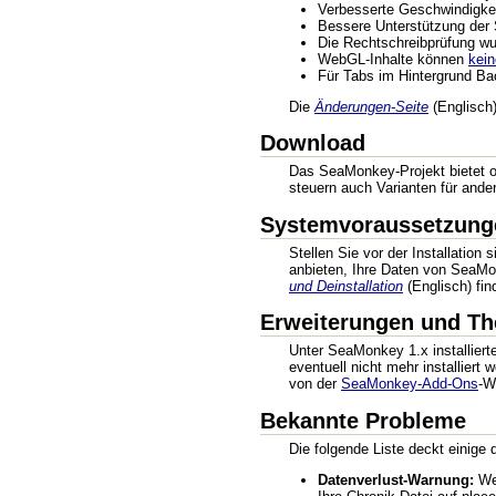
Verbesserte Geschwindigke
Bessere Unterstützung de
Die Rechtschreibprüfung wu
WebGL-Inhalte können
kei
Für Tabs im Hintergrund Ba
Die
Änderungen-Seite
(Englisch) 
Download
Das SeaMonkey-Projekt bietet o
steuern auch Varianten für ande
Systemvoraussetzungen
Stellen Sie vor der Installation
anbieten, Ihre Daten von SeaMon
und Deinstallation
(Englisch) fin
Erweiterungen und T
Unter SeaMonkey 1.x installier
eventuell nicht mehr installier
von der
SeaMonkey-Add-Ons
-W
Bekannte Probleme
Die folgende Liste deckt einige
Datenverlust-Warnung:
Wen