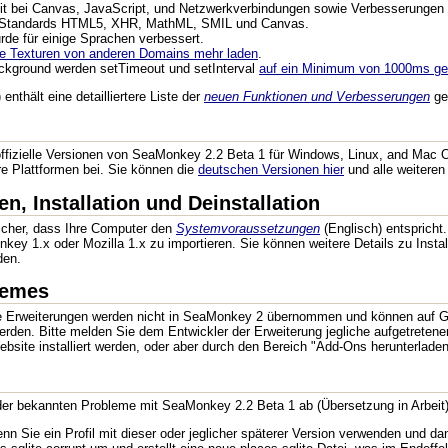
it bei Canvas, JavaScript, und Netzwerkverbindungen sowie Verbesserungen
r Standards HTML5, XHR, MathML, SMIL und Canvas.
rde für einige Sprachen verbessert.
ne Texturen von anderen Domains mehr laden
.
ckground werden setTimeout und setInterval
auf ein Minimum von 1000ms geh
enthält eine detailliertere Liste der
neuen Funktionen und Verbesserungen
ge
ffizielle Versionen von SeaMonkey 2.2 Beta 1 für Windows, Linux, and Mac O
re Plattformen bei. Sie können die
deutschen Versionen hier
und alle weitere
, Installation und Deinstallation
 sicher, dass Ihre Computer den
Systemvoraussetzungen
(Englisch) entspricht
key 1.x oder Mozilla 1.x zu importieren. Sie können weitere Details zu Insta
den.
hemes
te Erweiterungen werden nicht in SeaMonkey 2 übernommen und können auf Gru
t werden. Bitte melden Sie dem Entwickler der Erweiterung jegliche aufgetr
ebsite installiert werden, oder aber durch den Bereich "Add-Ons herunterlad
 der bekannten Probleme mit SeaMonkey 2.2 Beta 1 ab (Übersetzung in Arbeit)
n Sie ein Profil mit dieser oder jeglicher späterer Version verwenden und