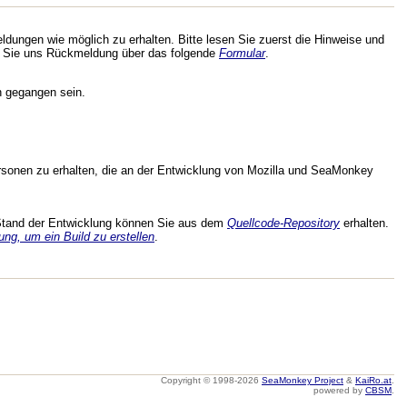
dungen wie möglich zu erhalten. Bitte lesen Sie zuerst die Hinweise und
 Sie uns Rückmeldung über das folgende
Formular
.
n gegangen sein.
rsonen zu erhalten, die an der Entwicklung von Mozilla und SeaMonkey
 Stand der Entwicklung können Sie aus dem
Quellcode-Repository
erhalten.
ung, um ein Build zu erstellen
.
Copyright © 1998-2026
SeaMonkey Project
&
KaiRo.at
.
powered by
CBSM
.