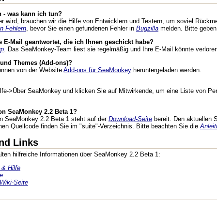
 - was kann ich tun?
wird, brauchen wir die Hilfe von Entwicklern und Testern, um soviel Rückmel
n Fehlern
, bevor Sie einen gefundenen Fehler in
Bugzilla
melden. Bitte geben
 E-Mail geantwortet, die ich Ihnen geschickt habe?
up
. Das SeaMonkey-Team liest sie regelmäßig und Ihre E-Mail könnte verlore
n und Themes (Add-ons)?
nnen von der Website
Add-ons für SeaMonkey
heruntergeladen werden.
ilfe->Über SeaMonkey und klicken Sie auf Mitwirkende, um eine Liste von Pe
on SeaMonkey 2.2 Beta 1?
on SeaMonkey 2.2 Beta 1 steht auf der
Download-Seite
bereit. Den aktuellen
n Quellcode finden Sie im "suite"-Verzeichnis. Bitte beachten Sie die
Anleit
nd Links
ten hilfreiche Informationen über SeaMonkey 2.2 Beta 1:
& Hilfe
e
Wiki-Seite