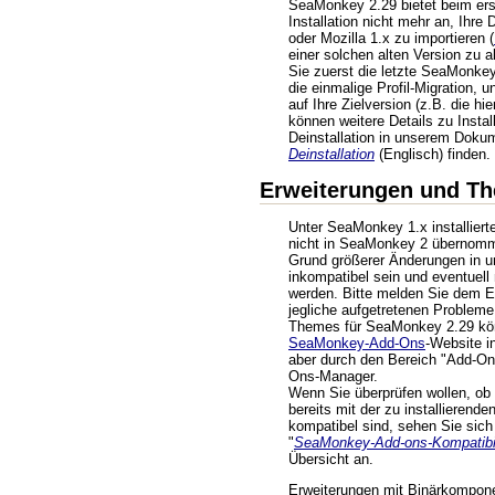
SeaMonkey 2.29 bietet beim ers
Installation nicht mehr an, Ihr
oder Mozilla 1.x zu importieren (
einer solchen alten Version zu ak
Sie zuerst die letzte SeaMonke
die einmalige Profil-Migration, u
auf Ihre Zielversion (z.B. die hi
können weitere Details zu Install
Deinstallation in unserem Doku
Deinstallation
(Englisch) finden.
Erweiterungen und T
Unter SeaMonkey 1.x installier
nicht in SeaMonkey 2 übernom
Grund größerer Änderungen in un
inkompatibel sein und eventuell n
werden. Bitte melden Sie dem E
jegliche aufgetretenen Probleme
Themes für SeaMonkey 2.29 kö
SeaMonkey-Add-Ons
-Website in
aber durch den Bereich "Add-On
Ons-Manager.
Wenn Sie überprüfen wollen, ob 
bereits mit der zu installieren
kompatibel sind, sehen Sie sich 
"
SeaMonkey-Add-ons-Kompatibil
Übersicht an.
Erweiterungen mit Binärkompone