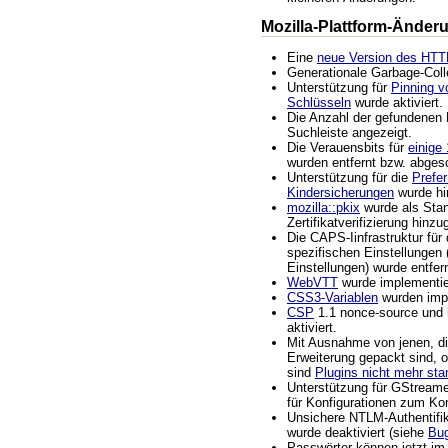
Mozilla-Plattform-Änder
Eine
neue Version des HT
Generationale Garbage-Colle
Unterstützung für
Pinning v
Schlüsseln
wurde aktiviert.
Die Anzahl der gefundenen Ei
Suchleiste angezeigt.
Die Verauensbits für
einige
wurden entfernt bzw. abgesc
Unterstützung für die
Prefe
Kindersicherungen
wurde hi
mozilla::pkix
wurde als Stan
Zertifikatverifizierung hinzu
Die CAPS-Iinfrastruktur für
spezifischen Einstellungen (
Einstellungen) wurde entfern
WebVTT
wurde implementie
CSS3-Variablen
wurden impl
CSP
1.1 nonce-source und
aktiviert.
Mit Ausnahme von jenen, die
Erweiterung gepackt sind, 
sind
Plugins nicht mehr sta
Unterstützung für GStreame
für Konfigurationen zum Kom
Unsichere NTLM-Authentifi
wurde deaktiviert (siehe
Bu
Passwörter können jetzt i