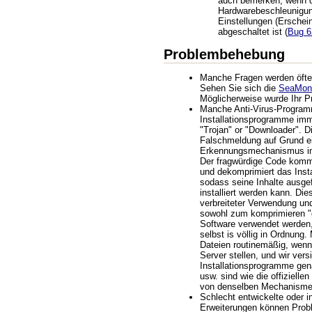
auch bemerken, wenn 
Hardwarebeschleunigun
Einstellungen (Erschein
abgeschaltet ist (
Bug 6
Problembehebung
Manche Fragen werden öfter 
Sehen Sie sich die
SeaMon
Möglicherweise wurde Ihr P
Manche Anti-Virus-Progra
Installationsprogramme imm
"Trojan" or "Downloader". Di
Falschmeldung auf Grund ei
Erkennungsmechanismus im
Der fragwürdige Code kommt
und dekomprimiert das Inst
sodass seine Inhalte ausg
installiert werden kann. Die
verbreiteter Verwendung un
sowohl zum komprimieren "g
Software verwendet werden,
selbst is völlig in Ordnung.
Dateien routinemäßig, wenn
Server stellen, und wir ver
Installationsprogramme gen
usw. sind wie die offizielle
von denselben Mechanisme
Schlecht entwickelte oder i
Erweiterungen können Pro