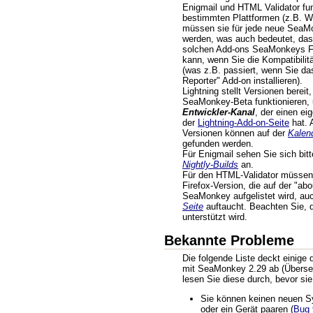
Enigmail und HTML Validator fun
bestimmten Plattformen (z.B. 
müssen sie für jede neue SeaM
werden, was auch bedeutet, dass
solchen Add-ons SeaMonkeys Fu
kann, wenn Sie die Kompatibilit
(was z.B. passiert, wenn Sie da
Reporter" Add-on installieren).
Lightning stellt Versionen bereit
SeaMonkey-Beta funktionieren, 
Entwickler-Kanal
, der einen ei
der
Lightning-Add-on-Seite
hat. 
Versionen können auf der
Kalen
gefunden werden.
Für Enigmail sehen Sie sich bit
Nightly-Builds
an.
Für den HTML-Validator müssen 
Firefox-Version, die auf der "abo
SeaMonkey aufgelistet wird, au
Seite
auftaucht. Beachten Sie, 
unterstützt wird.
Bekannte Probleme
Die folgende Liste deckt einige
mit SeaMonkey 2.29 ab (Übersetz
lesen Sie diese durch, bevor s
Sie können keinen neuen S
oder ein Gerät paaren (
Bug 