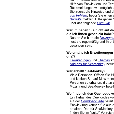
Damit SeaMonkey noch besser
Hilfe von Entwicklern und Tes
Rückmeldungen wie möglich zu
Sie zuerst die Hinweise und d
von Fehlern
, bevor Sie einen 
Bugzilla
melden. Bitte geben
über das folgende
Formular
.
Warum haben Sie nicht auf die
die ich Ihnen geschickt habe?
Nutzen Sie bitte die
Newsgro
liest sie regelmäßig und Ihre 
gegangen sein.
Wo erhalte ich Erweiterunge
ons)?
Erweiterungen
und
Themes
kö
Add-ons für SeaMonkey
herun
Wer erstellt SeaMonkey?
Viele Personen. Öffnen Sie 
und klicken Sie auf Mitwirken
Personen zu erhalten, die an 
Mozilla und SeaMonkey beteili
Wo finde ich den Quellcode 
Ein Tarball des Quellcodes v
auf der
Download-Seite
bereit
Entwicklung können Sie aus
erhalten. Den für SeaMonkey 
finden Sie im "suite"-Verzeich