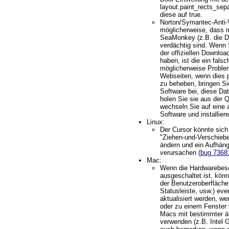
layout.paint_rects_sep
diese auf true.
Norton/Symantec-Anti-
möglicherweise, dass 
SeaMonkey (z.B. die Dat
verdächtig sind. Wenn
der offiziellen Downloa
haben, ist die ein fals
möglicherweise Proble
Webseiten, wenn dies 
zu beheben, bringen Sie
Software bei, diese Dat
holen Sie sie aus der 
wechseln Sie auf eine a
Software und installie
Linux:
Der Cursor könnte sich
"Ziehen-und-Verschiebe
ändern und ein Aufhä
verursachen (
bug 7368
Mac:
Wenn die Hardwarebes
ausgeschaltet ist, könn
der Benutzeroberfläche
Statusleiste, usw.) even
aktualisiert werden, w
oder zu einem Fenster 
Macs mit bestimmter ä
verwenden (z.B. Intel 