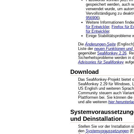
gespeichert werden, auch w
verwendet wurde, um autom
Vervollständigung zu deakti
956906
).
Weitere Informationen find
für Entwickler
,
Firefox für E
für Entwickler
.
Einige Stabilitätsprobleme
Die
Änderungen-Seite
(Englisch) 
Liste der
neuen Funktionen und
gegenüber
SeaMonkey 2.26
. R
Sicherheitsprobleme werden in
Advisories für SeaMonkey
aufgel
Download
Das SeaMonkey-Projekt bietet of
SeaMonkey 2.29 für Windows, L
US English und weiteren Sprache
Community steuern auch Variant
Plattformen bei. Sie können die
und alle weiteren
hier herunterla
Systemvoraussetzungen
und Deinstallation
Stellen Sie vor der Installation 
den
Systemvoraussetzungen
(En