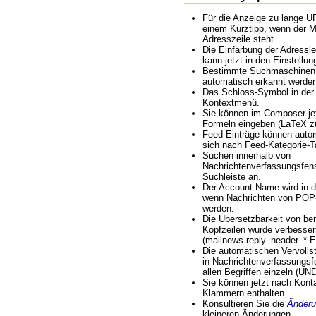
Für die Anzeige zu lange UR
einem Kurztipp, wenn der M
Adresszeile steht.
Die Einfärbung der Adress
kann jetzt in den Einstellun
Bestimmte Suchmaschinen 
automatisch erkannt werden
Das Schloss-Symbol in der S
Kontextmenü.
Sie können im Composer jet
Formeln eingeben (LaTeX z
Feed-Einträge können autom
sich nach Feed-Kategorie-T
Suchen innerhalb von
Nachrichtenverfassungsfenst
Suchleiste an.
Der Account-Name wird in de
wenn Nachrichten von POP-
werden.
Die Übersetzbarkeit von ben
Kopfzeilen wurde verbesser
(mailnews.reply_header_*-Ei
Die automatischen Vervolls
in Nachrichtenverfassungsfe
allen Begriffen einzeln (UN
Sie können jetzt nach Kont
Klammern enthalten.
Konsultieren Sie die
Änderu
kleineren Änderungen.