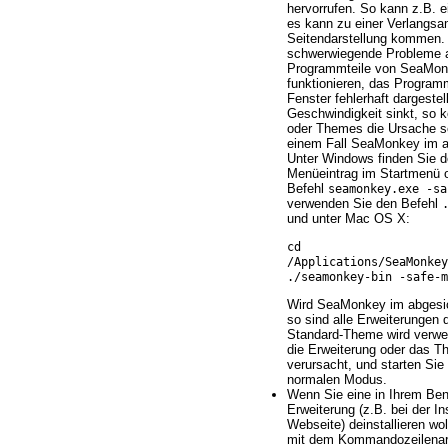
hervorrufen. So kann z.B. e
es kann zu einer Verlangs
Seitendarstellung kommen. 
schwerwiegende Probleme a
Programmteile von SeaMon
funktionieren, das Programm
Fenster fehlerhaft dargestel
Geschwindigkeit sinkt, so 
oder Themes die Ursache se
einem Fall SeaMonkey im a
Unter Windows finden Sie 
Menüeintrag im Startmenü 
Befehl
seamonkey.exe -sa
verwenden Sie den Befehl
und unter Mac OS X:
cd
/Applications/SeaMonke
./seamonkey-bin -safe-m
Wird SeaMonkey im abgesic
so sind alle Erweiterungen 
Standard-Theme wird verwen
die Erweiterung oder das T
verursacht, und starten Si
normalen Modus.
Wenn Sie eine in Ihrem Benut
Erweiterung (z.B. bei der In
Webseite) deinstallieren wo
mit dem Kommandozeilenargu