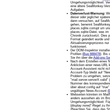
Umgehungsmöglichkeit: Ver
eine ältere SeaMonkey-Vers
Aufgaben.
Datenverlust-Warnung:
Wen
dieser oder jeglicher späte
dann versuchen, auf SeaMo
gehen, benennt SeaMonkey 
places.sqlite.corrupt um und
places.sqlite-Datei, was im
Chronik zurücksetzt. Dies pa
Format geändert wurde und
Aktualisierungsprozess nur 
funktioniert.
Der DOM-Inspektor installier
Profilen (
Bug 888478
). Bis 
Sie ihn über die
Add-ons-Se
Nach dem Erstellen eines 
Anklicken einer news-URL 
Account-Assistent nicht rich
Account-Typ bleibt auf "Ne
Problem zu umgehen, setzen
"mail.server.serverX.valid" 
Nummer des korrespondiere
über about:config auf "true
ungültigen News-Account (
Webseiten könnten im Mail
anders aussehen als im Bro
Umgehungsmöglichkeit: Füge
{display:none}"-Regel zu Ih
(Beachten Sie, dass das Sty