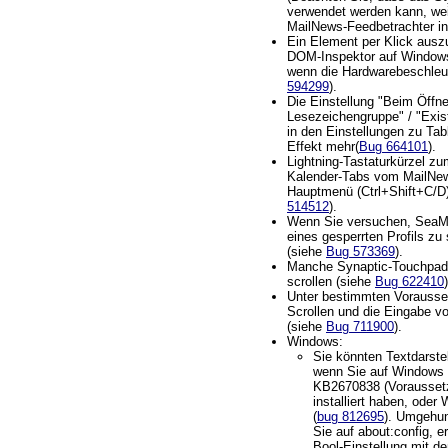
verwendet werden kann, wei
MailNews-Feedbetrachter int
Ein Element per Klick ausz
DOM-Inspektor auf Windows
wenn die Hardwarebeschleuni
594299
).
Die Einstellung "Beim Öffne
Lesezeichengruppe" / "Exis
in den Einstellungen zu Ta
Effekt mehr(
Bug 664101
).
Lightning-Tastaturkürzel z
Kalender-Tabs vom MailNe
Hauptmenü (Ctrl+Shift+C/D) 
514512
).
Wenn Sie versuchen, SeaM
eines gesperrten Profils zu 
(siehe
Bug 573369
).
Manche Synaptic-Touchpads
scrollen (siehe
Bug 622410
)
Unter bestimmten Vorausse
Scrollen und die Eingabe v
(siehe
Bug 711900
).
Windows:
Sie könnten Textdarste
wenn Sie auf Windows 
KB2670838 (Vorausset
installiert haben, ode
(
bug 812695
). Umgehu
Sie auf about:config, e
Bool-Einstellung mit 