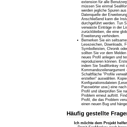
extension für alle Benutzerpr
müssen Sie einmal SeaMonk
werden jegliche Spuren aus 
Datenquelle der Erweiterun
Anschließend kann die Inst
durchgeführt werden. Tun Si
verwaiste Einträge in der L
zurückbleiben, die eine glob
Erweiterung verhindern.
Bemerken Sie ein seltsames
Lesezeichen, Downloads, F
Symbolleisten, Chronik ode
sollten Sie vor dem Melden
neues Profil anlegen und t
reproduzieren können. Erstel
indem Sie SeaMonkey mit
Kommandozeilenargument -P
Schaltfläche "Profile verwal
erstellen" auswählen. Kopie
Konfigurationsdateien (Les
Passwörter usw.) eine nach
Profil und überprüfen Sie n
Problem erneut auftritt. Fin
Profil, die das Problem veru
einen neuen Bug und hängen
Häufig gestellte Frage
Ich möchte dem Projekt helfen