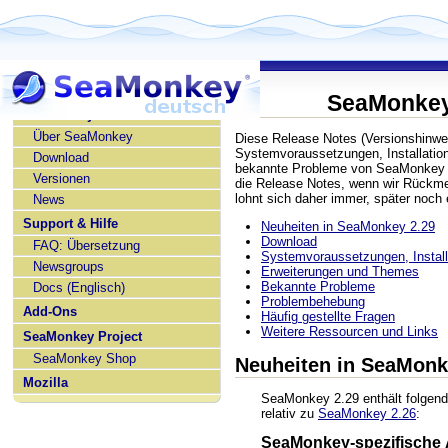
SeaMonkey
SeaMonkey deutsch
Über SeaMonkey
Diese Release Notes (Versionshinwe
Systemvoraussetzungen, Installatio
Download
bekannte Probleme von SeaMonkey 2.
Versionen
die Release Notes, wenn wir Rückme
lohnt sich daher immer, später noch
News
Support & Hilfe
Neuheiten in SeaMonkey 2.29
Download
FAQ: Übersetzung
Systemvoraussetzungen, Installa
Newsgroups
Erweiterungen und Themes
Bekannte Probleme
Docs (Englisch)
Problembehebung
Add-Ons
Häufig gestellte Fragen
Weitere Ressourcen und Links
SeaMonkey Project
SeaMonkey Shop
Neuheiten in SeaMonk
Mozilla
SeaMonkey 2.29 enthält folgen
relativ zu
SeaMonkey 2.26
:
SeaMonkey-spezifische