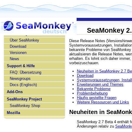
SeaMonkey 2.
SeaMonkey deutsch
Über SeaMonkey
Diese Release Notes (Versionshinwe
Systemvoraussetzungen, Installatio
Download
bekannte Probleme von SeaMonkey 2
Versionen
aktualisieren die Release Notes, w
erhalten. Es lohnt sich daher immer,
News
vorbeizuschauen.
Support & Hilfe
Neuheiten in SeaMonkey 2.7 Be
FAQ: Übersetzung
Download
Newsgroups
Systemvoraussetzungen, Installa
Erweiterungen und Themes
Docs (Englisch)
Bekannte Probleme
Add-Ons
Problembehebung
Häufig gestellte Fragen
SeaMonkey Project
Weitere Ressourcen und Links
SeaMonkey Shop
Neuheiten in SeaMonk
Mozilla
SeaMonkey 2.7 Beta 4 enthält f
Änderungen relativ zu
SeaMonke