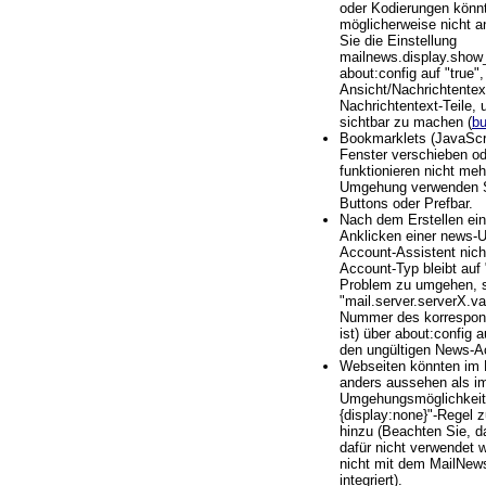
oder Kodierungen könn
möglicherweise nicht a
Sie die Einstellung
mailnews.display.show
about:config auf "true"
Ansicht/Nachrichtentext
Nachrichtentext-Teile,
sichtbar zu machen (
b
Bookmarklets (JavaScri
Fenster verschieben od
funktionieren nicht me
Umgehung verwenden S
Buttons oder Prefbar.
Nach dem Erstellen ei
Anklicken einer news-
Account-Assistent nicht
Account-Typ bleibt au
Problem zu umgehen, se
"mail.server.serverX.va
Nummer des korrespon
ist) über about:config a
den ungültigen News-A
Webseiten könnten im 
anders aussehen als i
Umgehungsmöglichkeit: 
{display:none}"-Regel z
hinzu (Beachten Sie, d
dafür nicht verwendet 
nicht mit dem MailNew
integriert).