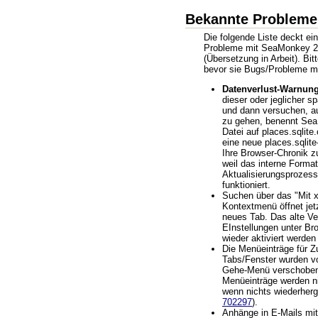
Bekannte Probleme
Die folgende Liste deckt ei
Probleme mit SeaMonkey 2
(Übersetzung in Arbeit). Bit
bevor sie Bugs/Probleme m
Datenverlust-Warnung
dieser oder jeglicher s
und dann versuchen, a
zu gehen, benennt Sea
Datei auf places.sqlite.
eine neue places.sqlit
Ihre Browser-Chronik zu
weil das interne Forma
Aktualisierungsprozess
funktioniert.
Suchen über das "Mit x
Kontextmenü öffnet jet
neues Tab. Das alte Ve
EInstellungen unter Br
wieder aktiviert werden 
Die Menüeinträge für Z
Tabs/Fenster wurden v
Gehe-Menü verschoben
Menüeinträge werden ni
wenn nichts wiederherg
702297
).
Anhänge in E-Mails mi