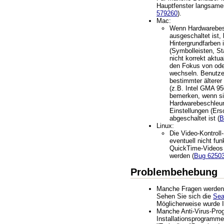
Hauptfenster langsame
579260
).
Mac:
Wenn Hardwarebes
ausgeschaltet ist,
Hintergrundfarben 
(Symbolleisten, Sta
nicht korrekt aktua
den Fokus von ode
wechseln. Benutze
bestimmter ältere
(z.B. Intel GMA 95
bemerken, wenn s
Hardwarebeschleun
Einstellungen (Ers
abgeschaltet ist (
B
Linux:
Die Video-Kontroll
eventuell nicht fun
QuickTime-Videos 
werden (
Bug 6250
Problembehebung
Manche Fragen werden ö
Sehen Sie sich die
Se
Möglicherweise wurde I
Manche Anti-Virus-Pr
Installationsprogramme