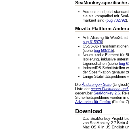
SeaMonkey-spezifische
Add-ons sind jetzt standar
sie als kompatibel mit Sea
markiert sind (
bug 702792
).
Mozilla-Plattform-Änder
Anti-Aliasing für WebGL ist 
bug 615976
).
CSS3-3D-Transformationen w
(siehe
bug 505115
).
Neues <bdi>-Element für Bi-
Isolierung, inklusive unter
Eigenschaften (siehe
bug 6
IndexedDB-Schnittstellen w
der Spezifikation genauer z
Einige Stabilitätsprobleme
Die
Änderungen-Seite
(Englisch) 
Liste der
neuen Funktionen und
gegenüber
SeaMonkey 2.6
. Rel
Sicherheitsprobleme werden in
Advisories für Firefox
(Firefox 7)
Download
Das SeaMonkey-Projekt biete
von SeaMonkey 2.7 Beta 4 
Mac OS X in US English un