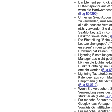
Ein Element per Klick 
DOM-Inspektor auf Win
wenn die Hardwarebesch
(
Bug 594299
).
Um einen Sync-Accoun
zu verwenden, müssen S
alle die neueste Versi
(d.h. verwenden Sie di
SeaMonkey 2.1 in Kombi
Desktop sowie Mobil) (
Die Einstellung "Beim 
Lesezeichengruppe" / "
ersetzen" in den Einst
Browsing hat keinen Ef
Lightning-Einstellunge
Manager aus nicht geöf
können die Lightning-E
Punkt "Lightning" im E
erreicht werden (
Bug 6
Lightning-Tastaturkürz
Kalender-Tabs vom Ma
Hauptmenü (Ctrl+Shift+
(
Bug 514512
).
Wenn Sie versuchen, 
Verwendung eines gespe
stürzt er ab (siehe
Bug
Für manche Benutzer v
Google+ das Versagen 
Vorwärts-Schaltflächen
Für manche Benutzer is