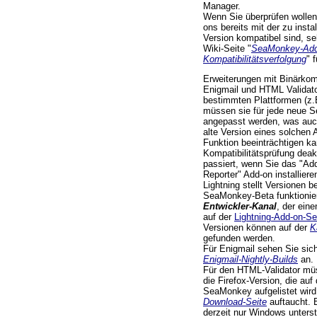
Manager.
Wenn Sie überprüfen wollen,
ons bereits mit der zu inst
Version kompatibel sind, se
Wiki-Seite "
SeaMonkey-Add
Kompatibilitätsverfolgung
" 
Erweiterungen mit Binärkom
Enigmail und HTML Validator
bestimmten Plattformen (z
müssen sie für jede neue 
angepasst werden, was auc
alte Version eines solche
Funktion beeinträchtigen ka
Kompatibilitätsprüfung deak
passiert, wenn Sie das "Add
Reporter" Add-on installieren
Lightning stellt Versionen b
SeaMonkey-Beta funktionier
Entwickler-Kanal
, der ein
auf der
Lightning-Add-on-Se
Versionen können auf der
K
gefunden werden.
Für Enigmail sehen Sie sich
Enigmail-Nightly-Builds
an.
Für den HTML-Validator müs
die Firefox-Version, die auf
SeaMonkey aufgelistet wird
Download-Seite
auftaucht. 
derzeit nur Windows unterst