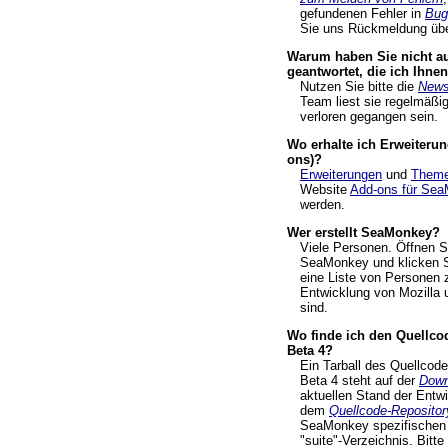
gefundenen Fehler in
Bugz
Sie uns Rückmeldung übe
Warum haben Sie nicht au
geantwortet, die ich Ihne
Nutzen Sie bitte die
News
Team liest sie regelmäßig
verloren gegangen sein.
Wo erhalte ich Erweiteru
ons)?
Erweiterungen
und
Them
Website
Add-ons für Se
werden.
Wer erstellt SeaMonkey?
Viele Personen. Öffnen S
SeaMonkey und klicken S
eine Liste von Personen z
Entwicklung von Mozilla 
sind.
Wo finde ich den Quellc
Beta 4?
Ein Tarball des Quellco
Beta 4 steht auf der
Down
aktuellen Stand der Entw
dem
Quellcode-Repositor
SeaMonkey spezifischen 
"suite"-Verzeichnis. Bitt