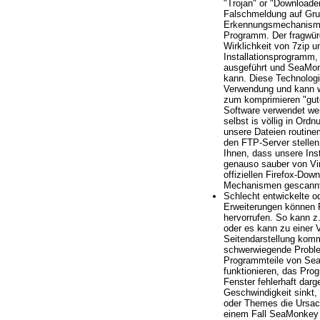
"Trojan" or "Downloader
Falschmeldung auf Grun
Erkennungsmechanismu
Programm. Der fragwür
Wirklichkeit von 7zip 
Installationsprogramm,
ausgeführt und SeaMonk
kann. Diese Technologie 
Verwendung und kann w
zum komprimieren "gute
Software verwendet wer
selbst is völlig in Ordn
unsere Dateien routine
den FTP-Server stellen
Ihnen, dass unsere Ins
genauso sauber von Vir
offiziellen Firefox-Dow
Mechanismen gescannt
Schlecht entwickelte o
Erweiterungen können
hervorrufen. So kann z.
oder es kann zu einer
Seitendarstellung komm
schwerwiegende Proble
Programmteile von Se
funktionieren, das Pro
Fenster fehlerhaft darg
Geschwindigkeit sinkt,
oder Themes die Ursach
einem Fall SeaMonkey