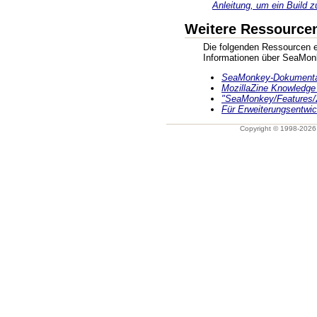
Anleitung, um ein Build z
Weitere Ressource
Die folgenden Ressourcen en
Informationen über SeaMon
SeaMonkey-Dokumentat
MozillaZine Knowledge
"SeaMonkey/Features/2
Für Erweiterungsentwic
Copyright © 1998-202