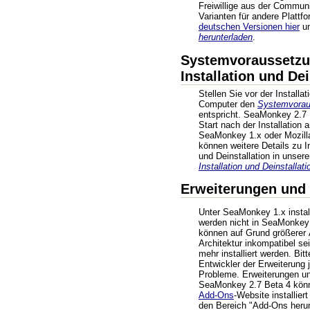
Freiwillige aus der Commun
Varianten für andere Plattf
deutschen Versionen hier
un
herunterladen
.
Systemvoraussetzu
Installation und Dei
Stellen Sie vor der Installat
Computer den
Systemvorau
entspricht. SeaMonkey 2.7 
Start nach der Installation 
SeaMonkey 1.x oder Mozilla
können weitere Details zu In
und Deinstallation in unse
Installation und Deinstallati
Erweiterungen und
Unter SeaMonkey 1.x instal
werden nicht in SeaMonke
können auf Grund größerer 
Architektur inkompatibel sei
mehr installiert werden. Bi
Entwickler der Erweiterung 
Probleme. Erweiterungen u
SeaMonkey 2.7 Beta 4 kön
Add-Ons
-Website installier
den Bereich "Add-Ons heru