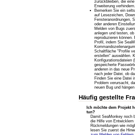
zurückbleiben, die eine 
Erweiterung verhindern
Bemerken Sie ein selt
auf Lesezeichen, Down
Fensteranordnungen, S
oder anderen Einstellu
Melden von Bugs zuerst
anlegen und testen, ob
reproduzieren können. 
Profil, indem Sie Sea
Kommandozeilenargumen
Schaltfläche "Profile v
erstellen" auswählen. K
Konfigurationsdateien 
gespeicherte Passwörte
anderen in das neue Pro
nach jeder Datei, ob da
Finden Sie eine Datei i
Problem verursacht, da
neuen Bug und hängen 
Häufig gestellte Fr
Ich möchte dem Projekt he
tun?
Damit SeaMonkey noch be
die Hilfe von Entwicklern
Rückmeldungen wie möglic
lesen Sie zuerst die Hin
zum Melden von Fehlern