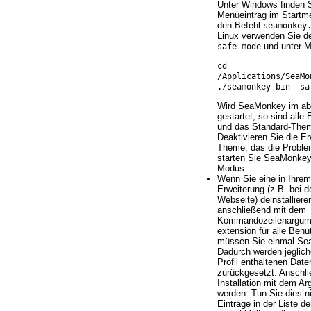
Unter Windows finden 
Menüeintrag im Startm
den Befehl
seamonkey
Linux verwenden Sie d
und unter 
safe-mode
cd
/Applications/SeaMo
./seamonkey-bin -sa
Wird SeaMonkey im ab
gestartet, so sind alle 
und das Standard-Them
Deaktivieren Sie die E
Theme, das die Proble
starten Sie SeaMonkey
Modus.
Wenn Sie eine in Ihrem 
Erweiterung (z.B. bei de
Webseite) deinstalliere
anschließend mit dem
Kommandozeilenargument
extension für alle Benut
müssen Sie einmal Sea
Dadurch werden jeglich
Profil enthaltenen Date
zurückgesetzt. Anschl
Installation mit dem A
werden. Tun Sie dies n
Einträge in der Liste d